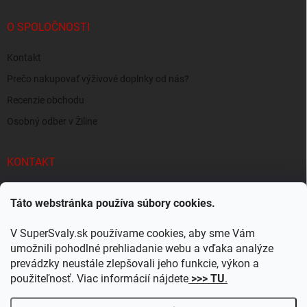
O SPOLOČNOSTI
Kontakt
Prečo nakupovať výživové doplnky od nás?
Recenzie obchodu
Osobný odber v Žiline
KONTAKT
info
@
supersvaly.sk
Táto webstránka používa súbory cookies.
+421 940 719 718
V SuperSvaly.sk používame cookies, aby sme Vám
SuperSvaly.sk - doplnky výživy
umožnili pohodlné prehliadanie webu a vďaka analýze
prevádzky neustále zlepšovali jeho funkcie, výkon a
supersvaly.sk
použiteľnosť. Viac informácií nájdete
>>> TU
.