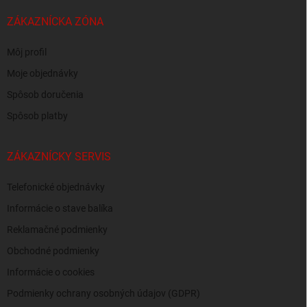
ZÁKAZNÍCKA ZÓNA
Môj profil
Moje objednávky
Spôsob doručenia
Spôsob platby
ZÁKAZNÍCKY SERVIS
Telefonické objednávky
Informácie o stave balíka
Reklamačné podmienky
Obchodné podmienky
Informácie o cookies
Podmienky ochrany osobných údajov (GDPR)