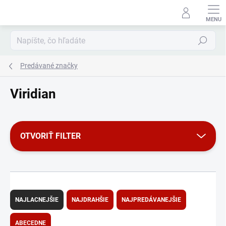
Prejsť
na
obsah
Hľadať
Predávané značky
Viridian
OTVORIŤ FILTER
R
a
NAJLACNEJŠIE
NAJDRAHŠIE
NAJPREDÁVANEJŠIE
d
e
ABECEDNE