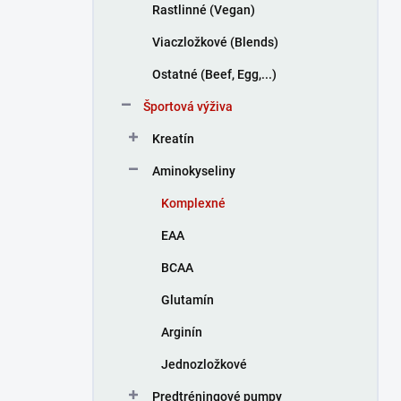
Rastlinné (Vegan)
Viaczložkové (Blends)
Ostatné (Beef, Egg,...)
Športová výživa
Kreatín
Aminokyseliny
Komplexné
EAA
BCAA
Glutamín
Arginín
Jednozložkové
Predtréningové pumpy