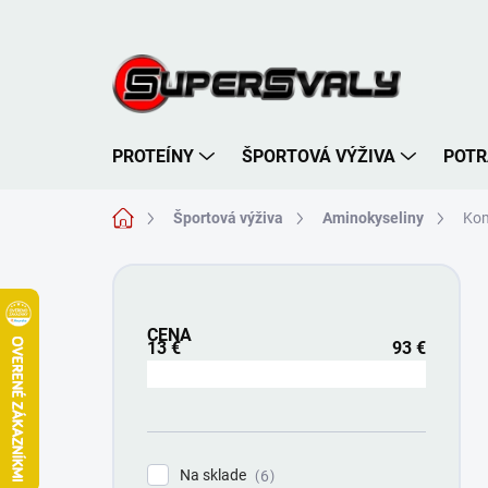
Prejsť
na
obsah
PROTEÍNY
ŠPORTOVÁ VÝŽIVA
POTR
Domov
Športová výživa
Aminokyseliny
Kom
B
o
č
CENA
n
13
€
93
€
ý
p
a
n
e
Na sklade
6