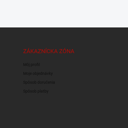
ZÁKAZNÍCKA ZÓNA
Môj profil
Moje objednávky
Spôsob doručenia
Spôsob platby