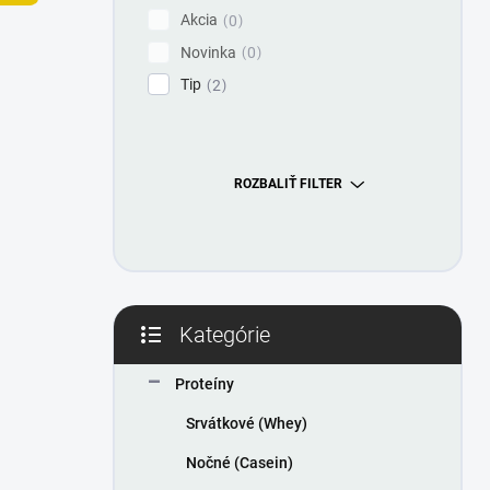
l
Akcia
0
Novinka
0
Tip
2
ROZBALIŤ FILTER
Kategórie
Preskočiť
kategórie
Proteíny
Srvátkové (Whey)
Nočné (Casein)