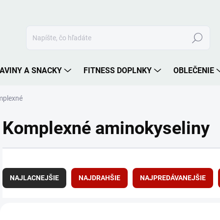
Hľadať
AVINY A SNACKY
FITNESS DOPLNKY
OBLEČENIE
plexné
Komplexné aminokyseliny
R
a
NAJLACNEJŠIE
NAJDRAHŠIE
NAJPREDÁVANEJŠIE
d
e
n
V
i
ý