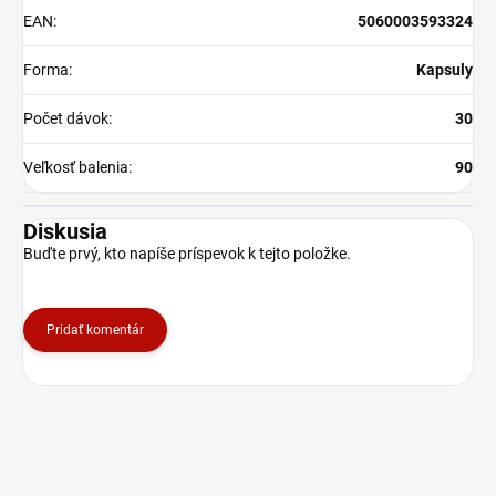
EAN
:
5060003593324
Forma
:
Kapsuly
Počet dávok
:
30
Veľkosť balenia
:
90
Diskusia
Buďte prvý, kto napíše príspevok k tejto položke.
Pridať komentár