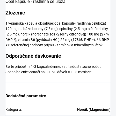
Obal kapsule - rastlinná celulóza
Zloženie
1 vegánska kapsula obsahuje: obal kapsule (rastlinná celulóza)
120 mg na báze lucerny (7,5 mg), spiruliny (2,5 mg) a čučoriedky
(2,5 mg), horčík (horečnaté soli kyseliny citrónovej) 100 mg (27 %
RHP *), vitamin B6 (pyridoxín HCl) 25 mg (1786% RHP *). *% RHP
=% referenčnej hodnoty príjmu vitamínov a minerálnych látok.
Odporúčané dávkovanie
Berte priebežne 1-3 kapsule denne, zapite dostatočne vodou.
Jedno balenie vystačí na 30 - 90 dávok = 1 - 3 mesiace.
Dodatočné parametre
Kategória
:
Horčík (Magnesium)