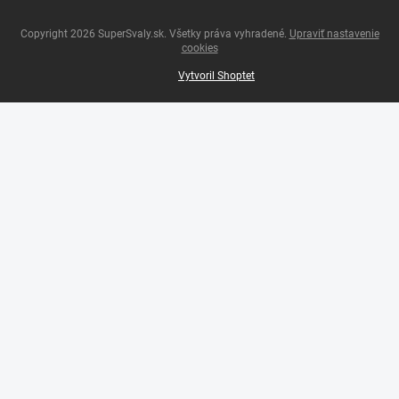
Copyright 2026
SuperSvaly.sk
. Všetky práva vyhradené.
Upraviť nastavenie
cookies
Vytvoril Shoptet