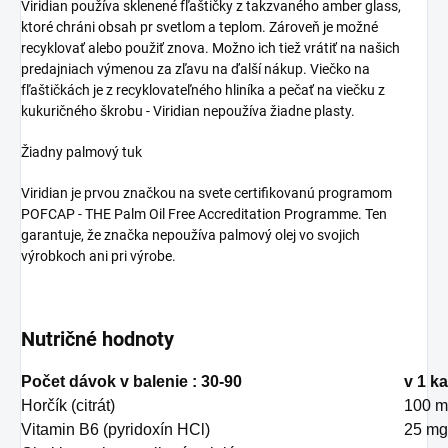
Viridian používa sklenené fľaštičky z takzvaného amber glass,
ktoré chráni obsah pr svetlom a teplom. Zároveň je možné
recyklovať alebo použiť znova. Možno ich tiež vrátiť na našich
predajniach výmenou za zľavu na ďalší nákup. Viečko na
fľaštičkách je z recyklovateľného hliníka a pečať na viečku z
kukuričného škrobu - Viridian nepoužíva žiadne plasty.
Žiadny palmový tuk
Viridian je prvou značkou na svete certifikovanú programom
POFCAP - THE Palm Oil Free Accreditation Programme. Ten
garantuje, že značka nepoužíva palmový olej vo svojich
výrobkoch ani pri výrobe.
Nutričné hodnoty
Počet dávok v balenie : 30-90
v 1 k
Horčík (citrát)
100 
Vitamin B6 (pyridoxín HCl)
25 mg