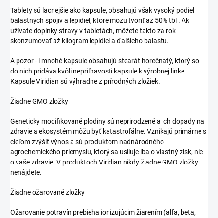
Tablety sú lacnejšie ako kapsule, obsahujú však vysoký podiel
balastných spojív a lepidiel, ktoré môžu tvoriť až 50% tbl . Ak
užívate doplnky stravy v tabletách, môžete takto za rok
skonzumovať až kilogram lepidiel a ďalšieho balastu.
A pozor - i mnohé kapsule obsahujú stearát horečnatý, ktorý so
do nich pridáva kvôli nepriľnavosti kapsule k výrobnej linke.
Kapsule Viridian sú výhradne z prírodných zložiek.
Žiadne GMO zložky
Geneticky modifikované plodiny sú neprirodzené a ich dopady na
zdravie a ekosystém môžu byť katastrofálne. Vznikajú primárne s
cieľom zvýšiť výnos a sú produktom nadnárodného
agrochemického priemyslu, ktorý sa usiluje iba o vlastný zisk, nie
o vaše zdravie. V produktoch Viridian nikdy žiadne GMO zložky
nenájdete.
Žiadne ožarované zložky
Ožarovanie potravín prebieha ionizujúcim žiarením (alfa, beta,