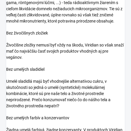
gama, röntgenovými lúčmi, ...) - teda rádioaktívnym žiarením s
cieľom likvidácie domnelo nežiaducich mikroorganizmov. Tie sú z
veľkej časti zlikvidované, úplne rovnako sú však tiež zničené
mnohé mikronutrienty, ktoré potravina prirodzene obsahuje.
Bez živočíšnych zložiek
Živočíšne zložky nemusí byť vždy na škodu, Viridian so však snaží
mať čo najväčšiu časť svojich produktov vhodných aj pre
vegánov.
Bez umelých sladidiel
Umelé sladidlá majú byť vhodnejšie alternatívou cukru, v
skutočnosti so jedná o umelé (syntetické) molekulárnej
kombinácie, ktoré sú pre naše telo a životné prostredie
neprirodzené. Prečo konzumovať niečo čo do nášho tela a
životného prostredia nepatrí?
Bez umelých farbív a konzervantov
Žiadna umelá farbivá, žiadne konzervanty. V produktoch Viridian