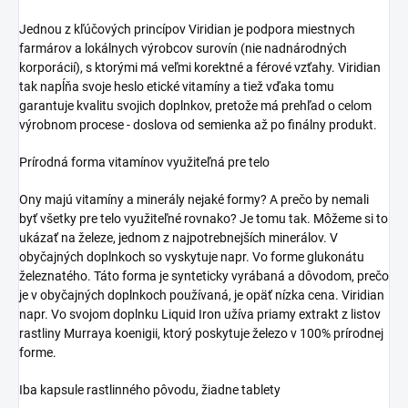
Jednou z kľúčových princípov Viridian je podpora miestnych
farmárov a lokálnych výrobcov surovín (nie nadnárodných
korporácií), s ktorými má veľmi korektné a férové vzťahy. Viridian
tak napĺňa svoje heslo etické vitamíny a tiež vďaka tomu
garantuje kvalitu svojich doplnkov, pretože má prehľad o celom
výrobnom procese - doslova od semienka až po finálny produkt.
Prírodná forma vitamínov využiteľná pre telo
Ony majú vitamíny a minerály nejaké formy? A prečo by nemali
byť všetky pre telo využiteľné rovnako? Je tomu tak. Môžeme si to
ukázať na železe, jednom z najpotrebnejších minerálov. V
obyčajných doplnkoch so vyskytuje napr. Vo forme glukonátu
železnatého. Táto forma je synteticky vyrábaná a dôvodom, prečo
je v obyčajných doplnkoch používaná, je opäť nízka cena. Viridian
napr. Vo svojom doplnku Liquid Iron užíva priamy extrakt z listov
rastliny Murraya koenigii, ktorý poskytuje železo v 100% prírodnej
forme.
Iba kapsule rastlinného pôvodu, žiadne tablety