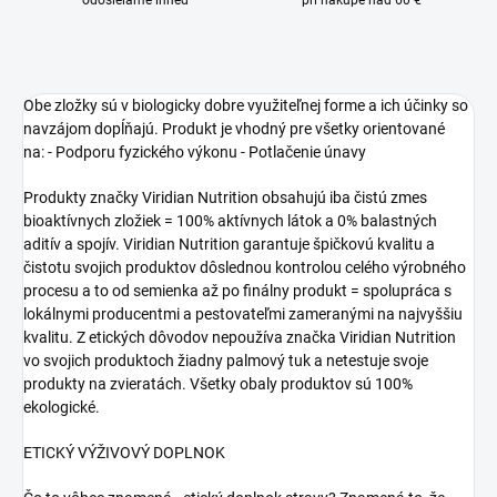
odosielame ihneď
pri nákupe nad 60 €
Obe zložky sú v biologicky dobre využiteľnej forme a ich účinky so
navzájom dopĺňajú. Produkt je vhodný pre všetky orientované
na: - Podporu fyzického výkonu - Potlačenie únavy
Produkty značky Viridian Nutrition obsahujú iba čistú zmes
bioaktívnych zložiek = 100% aktívnych látok a 0% balastných
aditív a spojív. Viridian Nutrition garantuje špičkovú kvalitu a
čistotu svojich produktov dôslednou kontrolou celého výrobného
procesu a to od semienka až po finálny produkt = spolupráca s
lokálnymi producentmi a pestovateľmi zameranými na najvyššiu
kvalitu. Z etických dôvodov nepoužíva značka Viridian Nutrition
vo svojich produktoch žiadny palmový tuk a netestuje svoje
produkty na zvieratách. Všetky obaly produktov sú 100%
ekologické.
ETICKÝ VÝŽIVOVÝ DOPLNOK