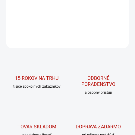
Účinná kombinácia horčíka a vitamínu B6
DETAILNÉ INFORMÁCIE
OPÝTAŤ SA
15 ROKOV NA TRHU
ODBORNÉ
PORADENSTVO
tisíce spokojných zákazníkov
a osobný prístup
TOVAR SKLADOM
DOPRAVA ZADARMO