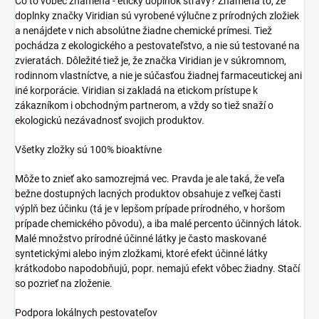
Čo to vôbec znamená - etický doplnok stravy? Znamená to, že
doplnky značky Viridian sú vyrobené výlučne z prírodných zložiek
a nenájdete v nich absolútne žiadne chemické prímesi. Tiež
pochádza z ekologického a pestovateľstvo, a nie sú testované na
zvieratách. Dôležité tiež je, že značka Viridian je v súkromnom,
rodinnom vlastníctve, a nie je súčasťou žiadnej farmaceutickej ani
iné korporácie. Viridian si zakladá na etickom prístupe k
zákazníkom i obchodným partnerom, a vždy so tiež snaží o
ekologickú nezávadnosť svojich produktov.
Všetky zložky sú 100% bioaktívne
Môže to znieť ako samozrejmá vec. Pravda je ale taká, že veľa
bežne dostupných lacných produktov obsahuje z veľkej časti
výplň bez účinku (tá je v lepšom prípade prírodného, v horšom
prípade chemického pôvodu), a iba malé percento účinných látok.
Malé množstvo prírodné účinné látky je často maskované
syntetickými alebo iným zložkami, ktoré efekt účinné látky
krátkodobo napodobňujú, popr. nemajú efekt vôbec žiadny. Stačí
so pozrieť na zloženie.
Podpora lokálnych pestovateľov