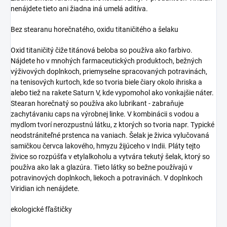
nenájdete tieto ani žiadna iná umelá aditíva.
Bez stearanu horečnatého, oxidu titaničitého a šelaku
Oxid titaničitý čiže titánová beloba so používa ako farbivo.
Nájdete ho v mnohých farmaceutických produktoch, bežných
výživových doplnkoch, priemyselne spracovaných potravinách,
na tenisových kurtoch, kde so tvoria biele čiary okolo ihriska a
alebo tiež na rakete Saturn V, kde vypomohol ako vonkajšie náter.
Stearan horečnatý so používa ako lubrikant - zabraňuje
zachytávaniu caps na výrobnej linke. V kombinácii s vodou a
mydlom tvorí nerozpustnú látku, z ktorých so tvoria napr. Typické
neodstrániteľné prstenca na vaniach. Šelak je živica vylučovaná
samičkou červca lakového, hmyzu žijúceho v Indii. Pláty tejto
živice so rozpúšťa v etylalkoholu a vytvára tekutý šelak, ktorý so
používa ako lak a glazúra. Tieto látky so bežne používajú v
potravinových doplnkoch, liekoch a potravinách. V doplnkoch
Viridian ich nenájdete.
ekologické fľaštičky