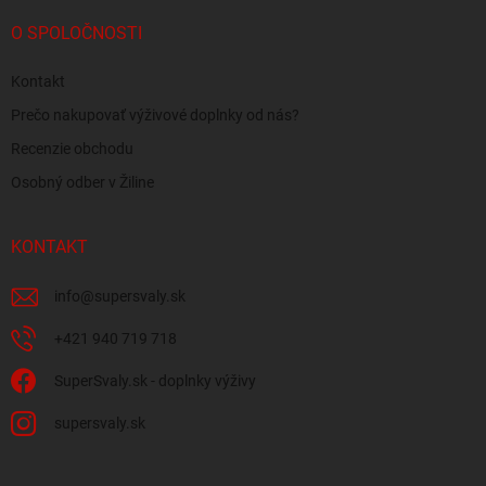
O SPOLOČNOSTI
Kontakt
Prečo nakupovať výživové doplnky od nás?
Recenzie obchodu
Osobný odber v Žiline
KONTAKT
info
@
supersvaly.sk
+421 940 719 718
SuperSvaly.sk - doplnky výživy
supersvaly.sk