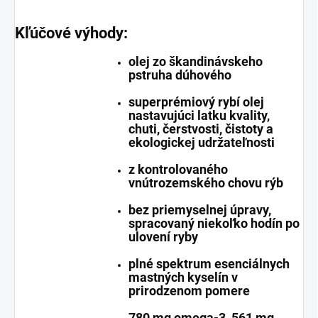
Kľúčové výhody:
olej zo škandinávskeho
pstruha dúhového
superprémiový rybí olej
nastavujúci latku kvality,
chuti, čerstvosti, čistoty a
ekologickej udržateľnosti
z kontrolovaného
vnútrozemského chovu rýb
bez priemyselnej úpravy,
spracovaný niekoľko hodín po
ulovení ryby
plné spektrum esenciálnych
mastných kyselín v
prirodzenom pomere
780 mg omega-3, 561 mg