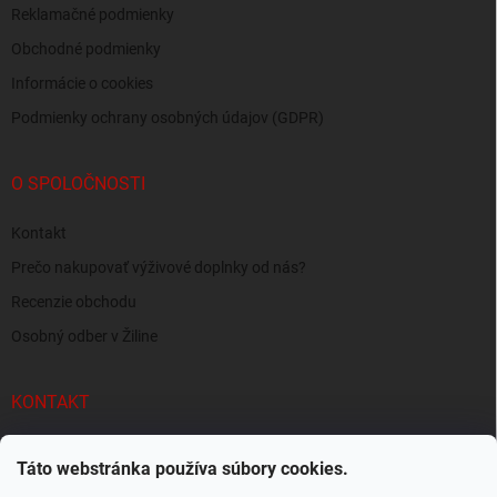
Reklamačné podmienky
Obchodné podmienky
Informácie o cookies
Podmienky ochrany osobných údajov (GDPR)
O SPOLOČNOSTI
Kontakt
Prečo nakupovať výživové doplnky od nás?
Recenzie obchodu
Osobný odber v Žiline
KONTAKT
info
@
supersvaly.sk
Táto webstránka používa súbory cookies.
+421 940 719 718