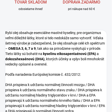
TOVAR SKLADOM
DOPRAVA ZADARMO
odosielame ihneď
pri nákupe nad 60 €
Rybí olej obsahuje esenciálne mastné kyseliny, pre organizmus
veľmi dôležité látky, ktoré si telo nedokáže samo vytvoriť. Vďaka
šetrnej výrobe je zabezpečené, že olej obsahuje celé ich spektrum
–
OMEGA 3, 6, 7 a 9
, tak ako sa prirodzene vyskytujú v prírode.
Tieto látky sú bohaté na
kyselinu eikosapentaénovú (EPA)
a
dokozahexaénovú (DHA)
, ktorých účinky a vplyv boli mnohokrát
vedecky opísané a overené.
Podľa nariadenia Európskej komisie č. 432/2012:
DHA prispieva k udržaniu normálnej činnosti mozgu / DHA
prispieva k udržaniu normálneho stavu zraku / DHA prispieva k
udržaniu normálnej hladiny triglyceridov v krvi / DHA a EPA
prispievajú k udržaniu normálneho krvného tlaku / DHA a EPA
prispievajú k udržaniu normálnej hladiny triglyceridov v krvi / EPA
a DHA prispievajú k normálnej činnosti srdca.