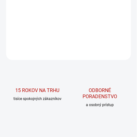
−
+
PRIDAŤ DO KOŠÍKA
Rybí tuk pôvodom zo škandinávskeho pstruha dúhového
obsahujúci OMEGA 3, 6, 7 a 9 esenciálne mastné kyseliny.
DETAILNÉ INFORMÁCIE
OPÝTAŤ SA
15 ROKOV NA TRHU
ODBORNÉ
PORADENSTVO
tisíce spokojných zákazníkov
a osobný prístup