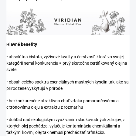
Hlavné benefity
• absolútna čistota, výživové kvality a čerstvosť, ktorá vo svojej
kategórii nemá konkurenciu = prvý skutočne certifikovaný olej na
svete
• obsah celého spektra esenciálnych mastných kyselín tak, ako sa
prirodzene vyskytujú v prírode
• bezkonkurenčne atraktívna chuť vďaka pomarančovému a
citrónovému oleju a extraktu z rozmarínu
• dohľad nad ekologickým využívaním sladkovodných zdrojov, z
ktorých olej pochádza, vylučuje kontamináciu chemikáliami a
ťažkými kovmi, olej tak nemusí prechádzať rafináciou