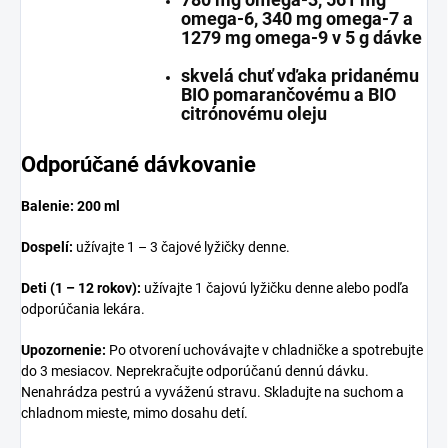
omega-6, 340 mg omega-7 a
1279 mg omega-9 v 5 g dávke
skvelá chuť vďaka pridanému
BIO pomarančovému a BIO
citrónovému oleju
Odporúčané dávkovanie
Balenie: 200 ml
Dospelí:
užívajte 1 – 3 čajové lyžičky denne.
Deti (1 – 12 rokov):
užívajte 1 čajovú lyžičku denne alebo podľa
odporúčania lekára.
Upozornenie:
Po otvorení uchovávajte v chladničke a spotrebujte
do 3 mesiacov. Neprekračujte odporúčanú dennú dávku.
Nenahrádza pestrú a vyváženú stravu. Skladujte na suchom a
chladnom mieste, mimo dosahu detí.