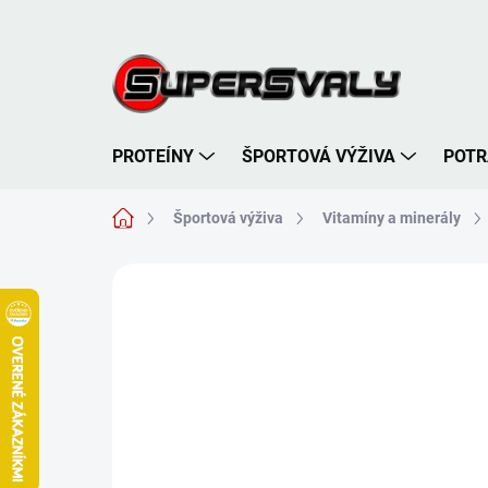
Prejsť
na
obsah
PROTEÍNY
ŠPORTOVÁ VÝŽIVA
POTR
Domov
Športová výživa
Vitamíny a minerály
Neohodnotené
Podrobnosti hodnote