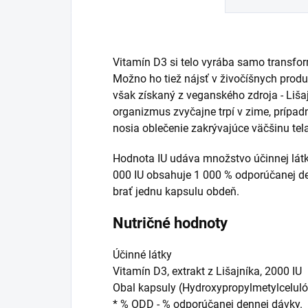
Vitamín D3 si telo vyrába samo transfo
Možno ho tiež nájsť v živočíšnych produ
však získaný z veganského zdroja - Liš
organizmus zvyčajne trpí v zime, prípadn
nosia oblečenie zakrývajúce väčšinu tela,
Hodnota IU udáva množstvo účinnej látk
000 IU obsahuje 1 000 % odporúčanej de
brať jednu kapsulu obdeň.
Nutričné hodnoty
Účinné látky
Vitamín D3, extrakt z Lišajníka, 2000 IU
Obal kapsuly (Hydroxypropylmetylcelul
* % ODD - % odporúčanej dennej dávky.