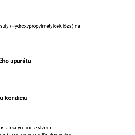
apsuly (Hydroxypropylmetylcelulóza) na
vého aparátu
ú kondíciu
e dostatočným množstvom
ne) je upravené podľa slovenskej