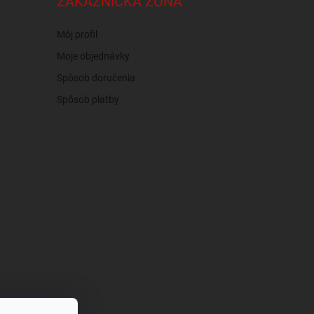
ZÁKAZNÍCKA ZÓNA
Môj profil
Moje objednávky
Spôsob doručenia
Spôsob platby