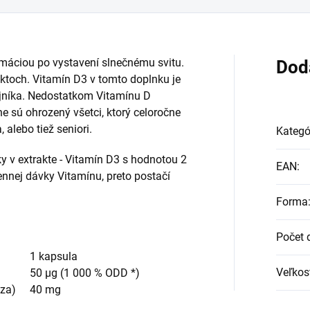
rmáciou po vystavení slnečnému svitu.
Dod
ktoch. Vitamín D3 v tomto doplnku je
ajníka. Nedostatkom Vitamínu D
e sú ohrozený všetci, ktorý celoročne
 alebo tiež seniori.
Kategó
y v extrakte - Vitamín D3 s hodnotou 2
EAN
:
nnej dávky Vitamínu, preto postačí
Forma
Počet 
1 kapsula
Veľkos
50 μg (1 000 % ODD *)
óza)
40 mg