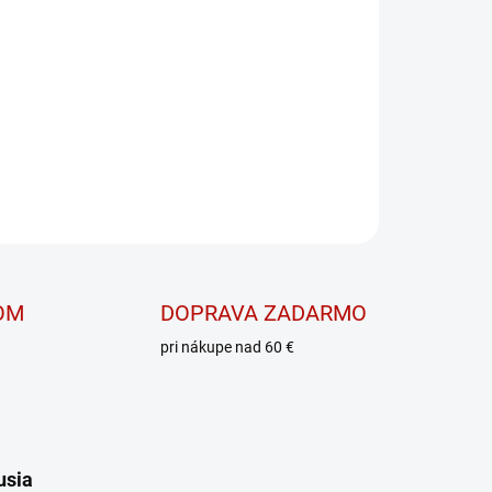
ciferol) vo forme extraktu z Lišajníka
OPÝTAŤ SA
OM
DOPRAVA ZADARMO
pri nákupe nad 60 €
usia