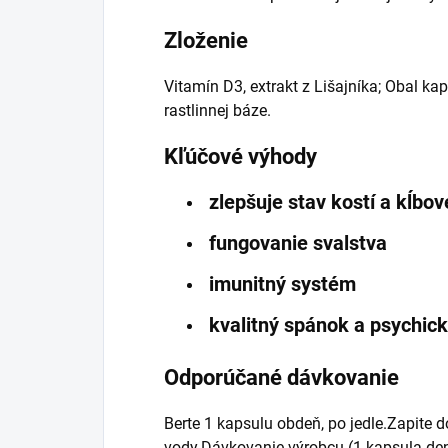
Zloženie
Vitamín D3, extrakt z Lišajníka; Obal k
rastlinnej báze.
Kľúčové výhody
zlepšuje stav kostí a kĺbo
fungovanie svalstva
imunitný systém
kvalitný spánok a psychick
Odporúčané dávkovanie
Berte 1 kapsulu obdeň, po jedle.Zapit
vody.Dávkovanie výrobcu (1 kapsula den