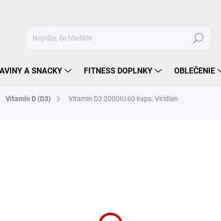
Hľadať
AVINY A SNACKY
FITNESS DOPLNKY
OBLEČENIE
Vitamín D (D3)
Vitamin D3 2000IU 60 kaps. Viridian
nia
ZNAČKA:
VIRIDIAN
14,90 €
Jednotková
1 - 3 PRACOVNÉ DNI
cena:
MÔŽEME DORUČIŤ DO:
11.8.2
−
+