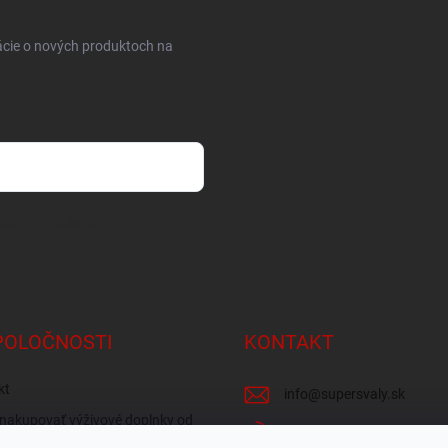
ácie o nových produktoch na
osobných údajov
POLOČNOSTI
KONTAKT
kt
info
@
supersvaly.sk
nakupovať výživové doplnky od
+421 940 719 718