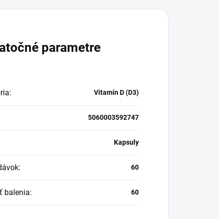
atočné parametre
ria
:
Vitamín D (D3)
5060003592747
:
Kapsuly
dávok
:
60
ť balenia
:
60