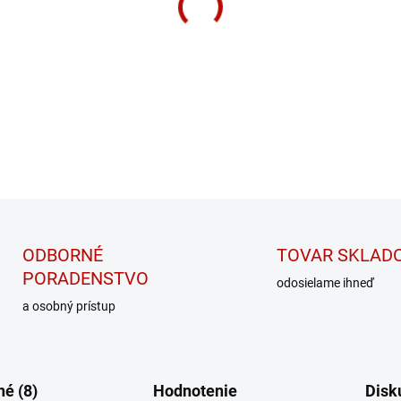
Prírodný vitamín D3 (Cholekar
DETAILNÉ INFORMÁCIE
ODBORNÉ
TOVAR SKLAD
PORADENSTVO
odosielame ihneď
a osobný prístup
é (8)
Hodnotenie
Disk