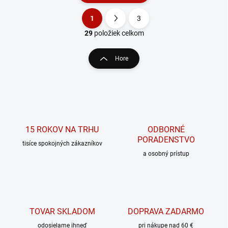
1
3
O
S
v
t
29
položiek celkom
l
r
á
á
Hore
d
n
a
k
c
o
i
e
v
p
a
r
n
v
15 ROKOV NA TRHU
ODBORNÉ
i
k
PORADENSTVO
tisíce spokojných zákazníkov
e
y
a osobný prístup
v
ý
p
i
s
u
TOVAR SKLADOM
DOPRAVA ZADARMO
odosielame ihneď
pri nákupe nad 60 €