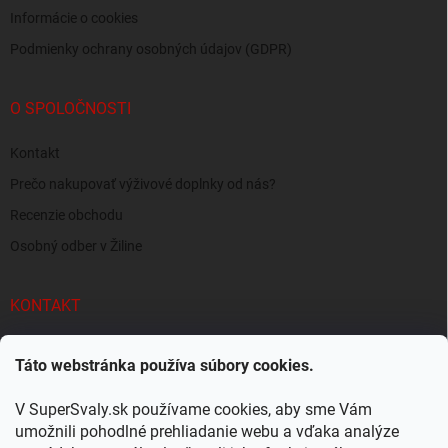
Informácie o cookies
Podmienky ochrany osobných údajov (GDPR)
O SPOLOČNOSTI
Kontakt
Prečo nakupovať výživové doplnky od nás?
Recenzie obchodu
Osobný odber v Žiline
KONTAKT
info
@
supersvaly.sk
Táto webstránka používa súbory cookies.
+421 940 719 718
V SuperSvaly.sk používame cookies, aby sme Vám
SuperSvaly.sk - doplnky výživy
umožnili pohodlné prehliadanie webu a vďaka analýze