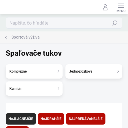
Prejsť
na
obsah
Hľadať
Športová výživa
Spaľovače tukov
Komplexné
Jednozložkové
Karnitín
R
a
NAJLACNEJŠIE
NAJDRAHŠIE
NAJPREDÁVANEJŠIE
d