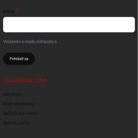
EMAIL
Vložením e-mailu súhlasíte s
podmienkami ochrany osobných údajov
Prihlásiť sa
ZÁKAZNÍCKA ZÓNA
Môj profil
Moje objednávky
Spôsob doručenia
Spôsob platby