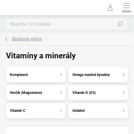
Prejsť
na
obsah
Hľadať
Športová výživa
Vitamíny a minerály
Komplexné
Omega mastné kyseliny
Horčík (Magnesium)
Vitamín D (D3)
Vitamín C
Ostatné