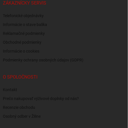
ZÁKAZNÍCKY SERVIS
Telefonické objednávky
Informácie o stave balíka
Reklamačné podmienky
Obchodné podmienky
Informácie o cookies
Podmienky ochrany osobných údajov (GDPR)
O SPOLOČNOSTI
Kontakt
Prečo nakupovať výživové doplnky od nás?
Recenzie obchodu
Osobný odber v Žiline