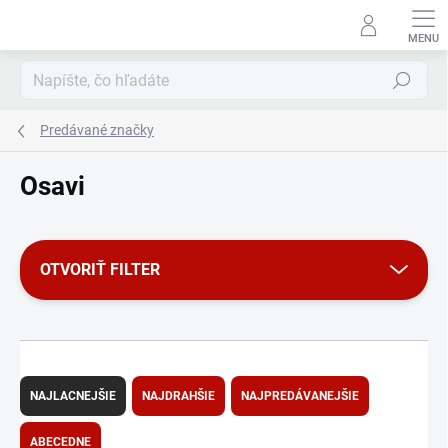
Prejsť
na
obsah
Hľadať
Predávané značky
Osavi
OTVORIŤ FILTER
R
a
NAJLACNEJŠIE
NAJDRAHŠIE
NAJPREDÁVANEJŠIE
d
e
ABECEDNE