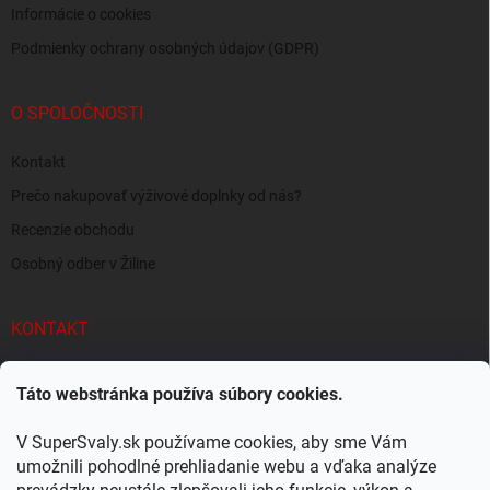
Informácie o cookies
Podmienky ochrany osobných údajov (GDPR)
O SPOLOČNOSTI
Kontakt
Prečo nakupovať výživové doplnky od nás?
Recenzie obchodu
Osobný odber v Žiline
KONTAKT
info
@
supersvaly.sk
Táto webstránka používa súbory cookies.
+421 940 719 718
V SuperSvaly.sk používame cookies, aby sme Vám
SuperSvaly.sk - doplnky výživy
umožnili pohodlné prehliadanie webu a vďaka analýze