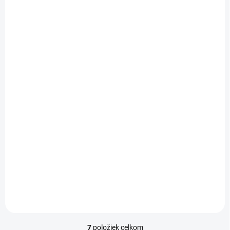
TIP
SKLADOM
Vitamin D3 + K2, 4000
IU + 150 mcg 120 kaps.
Osavi
Do košíka
17,90 €
7
položiek celkom