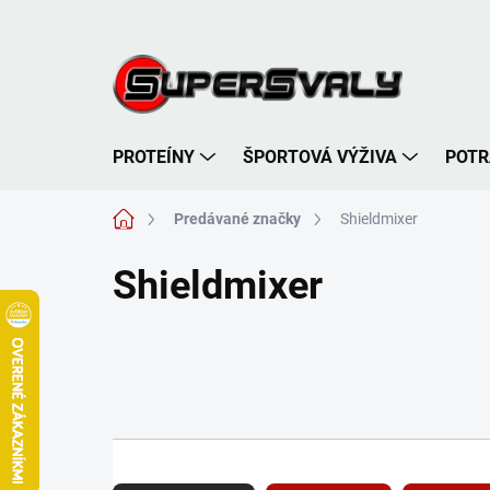
Prejsť
na
obsah
PROTEÍNY
ŠPORTOVÁ VÝŽIVA
POTR
Domov
Predávané značky
Shieldmixer
Shieldmixer
R