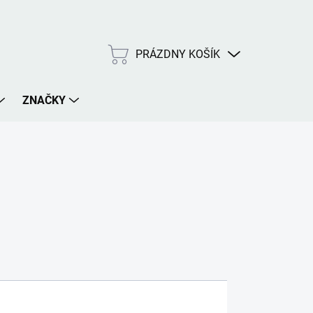
PRÁZDNY KOŠÍK
NÁKUPNÝ
KOŠÍK
ZNAČKY