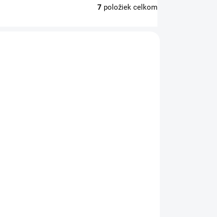
7
položiek celkom
SKLADOM
Shaker Hero Pro - Conquer 700 ml
Shieldmixer