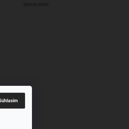
Spôsob platby
živy
Súhlasím