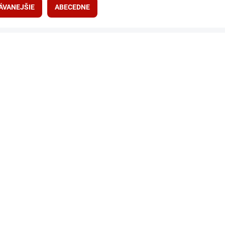
ÁVANEJŠIE
ABECEDNE
VYPREDANÉ
Shaker Hero Pro - Batman Dark 700
ml Shieldmixer