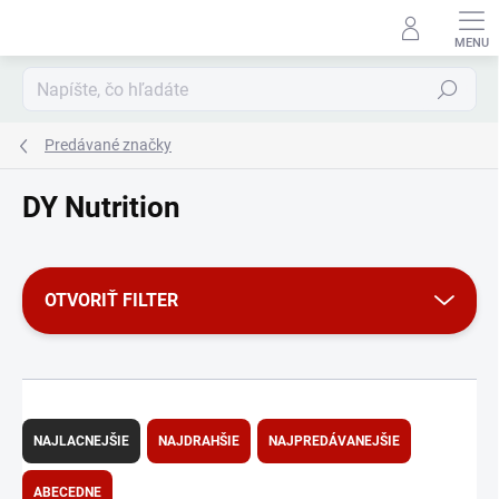
Prejsť
na
obsah
Hľadať
Predávané značky
DY Nutrition
OTVORIŤ FILTER
R
a
NAJLACNEJŠIE
NAJDRAHŠIE
NAJPREDÁVANEJŠIE
d
e
ABECEDNE