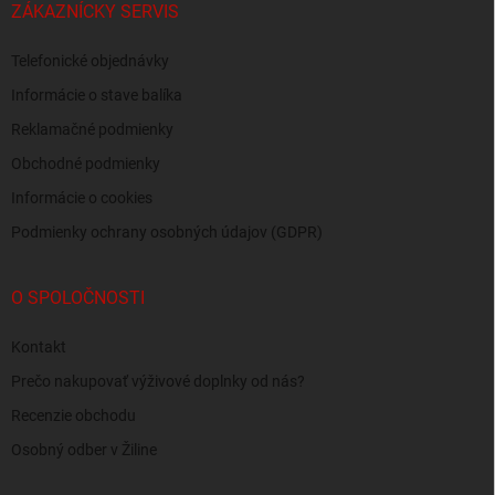
ZÁKAZNÍCKY SERVIS
Telefonické objednávky
Informácie o stave balíka
Reklamačné podmienky
Obchodné podmienky
Informácie o cookies
Podmienky ochrany osobných údajov (GDPR)
O SPOLOČNOSTI
Kontakt
Prečo nakupovať výživové doplnky od nás?
Recenzie obchodu
Osobný odber v Žiline