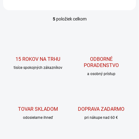
5
položiek celkom
O
v
l
á
d
a
c
15 ROKOV NA TRHU
ODBORNÉ
i
PORADENSTVO
tisíce spokojných zákazníkov
e
p
a osobný prístup
r
v
k
y
v
TOVAR SKLADOM
DOPRAVA ZADARMO
ý
p
odosielame ihneď
pri nákupe nad 60 €
i
s
u