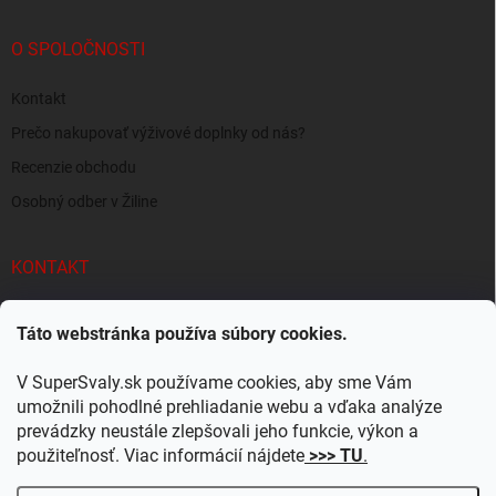
O SPOLOČNOSTI
Kontakt
Prečo nakupovať výživové doplnky od nás?
Recenzie obchodu
Osobný odber v Žiline
KONTAKT
info
@
supersvaly.sk
Táto webstránka používa súbory cookies.
+421 940 719 718
V SuperSvaly.sk používame cookies, aby sme Vám
SuperSvaly.sk - doplnky výživy
umožnili pohodlné prehliadanie webu a vďaka analýze
prevádzky neustále zlepšovali jeho funkcie, výkon a
supersvaly.sk
použiteľnosť. Viac informácií nájdete
>>> TU
.