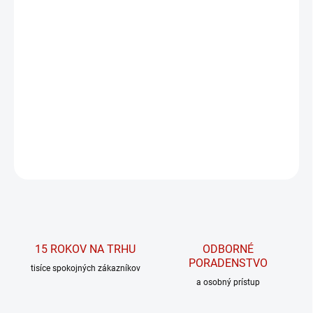
MÔŽEME DORUČIŤ DO:
ZVOĽTE VARIANT
MOŽNOSTI DORUČENIA
−
+
PRIDAŤ DO KOŠÍKA
Legendárna predtréningovka v novej vylepšenej verzii
DETAILNÉ INFORMÁCIE
OPÝTAŤ SA
15 ROKOV NA TRHU
ODBORNÉ
PORADENSTVO
tisíce spokojných zákazníkov
a osobný prístup