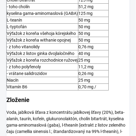
Cholín bitartrát
125 mg
- toho cholín
51,2 mg
kyselina gama-aminomaslová (GABA)
125 mg
L-teanín
50 mg
L-typtofán
50 mg
Výťažok z koreňa všehoja kórejského
50 mg
Výťažok z koreňa withanie opojnej
50 mg
- z toho vitanolidy
0,76 mg
Výťažok z listov ginka dvojlaločného
40 mg
Výťažok z koreňa rozchodnice ružovej
25 mg
- z toho polyfenoly
11,2 mg
- vrátane salidrozidov
0,26 mg
Niacín
25 mg
Vitamín B6
0,70 mg /
Zloženie
Voda, jablková šťava z koncentrátu jablkovej šťavy (20%), beta-
alanín, taurín, kofeín, glukuronolaktón, cholín bitartrát, kyselina
gama-aminomaslová (gaba), l-theanín [extrakt z listov zeleného
čaju (camellia sinensis l.; štandardizovaný na 99% l-theanín), l-