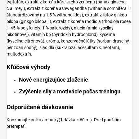
typtofán, extrakt z koreňa kórejského ženšenu (panax ginseng
c.a. mey.), extrakt z koreňa ashwagandha (withania somnifera l.;
štandardizovaný na 1,5 % withanolidov), extrakt z listov ginkgo
biloba (ginkgo biloba l.), extrakt z koreňa rhodiola (rhodiola rosea
l.; 45 % polyfenoly; 1 % salidrozidy), niacín (amid kyseliny
nikotínovej), vitamín b6 (pyridoxín hydrochlorid), kyselina
(kyselina citrónová), aróma, konzervačné látky (sorban draselný,
benzoan sodný), sladidlá (sukralóza, acesulfam k, neotam),
maltodextrín.
Kľúčové výhody
Nové energizujúce zloženie
Zvýšenie sily a motivácie počas tréningu
Odporúčané dávkovanie
Konzumujte polku ampulky(1 dávka = 60 ml). Pred použitím
pretrepať.