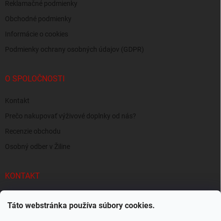
Reklamačné podmienky
Obchodné podmienky
Informácie o cookies
Podmienky ochrany osobných údajov (GDPR)
O SPOLOČNOSTI
Kontakt
Prečo nakupovať výživové doplnky od nás?
Recenzie obchodu
Osobný odber v Žiline
KONTAKT
info
@
supersvaly.sk
Táto webstránka používa súbory cookies.
+421 940 719 718