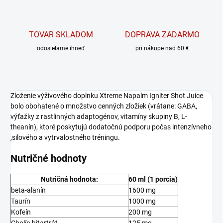
TOVAR SKLADOM
DOPRAVA ZADARMO
odosielame ihneď
pri nákupe nad 60 €
Zloženie výživového doplnku Xtreme Napalm Igniter Shot Juice
bolo obohatené o množstvo cenných zložiek (vrátane: GABA,
výťažky z rastlinných adaptogénov, vitamíny skupiny B, L-
theanín), ktoré poskytujú dodatočnú podporu počas intenzívneho
,silového a vytrvalostného tréningu.
Nutričné hodnoty
Nutričná hodnota:
60 ml (1 porcia)
beta-alanín
1600 mg
Taurín
1000 mg
Kofeín
200 mg