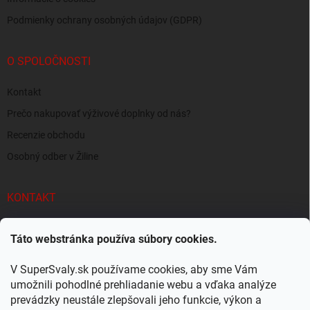
Podmienky ochrany osobných údajov (GDPR)
O SPOLOČNOSTI
Kontakt
Prečo nakupovať výživové doplnky od nás?
Recenzie obchodu
Osobný odber v Žiline
KONTAKT
info
@
supersvaly.sk
Táto webstránka používa súbory cookies.
+421 940 719 718
V SuperSvaly.sk používame cookies, aby sme Vám
SuperSvaly.sk - doplnky výživy
umožnili pohodlné prehliadanie webu a vďaka analýze
prevádzky neustále zlepšovali jeho funkcie, výkon a