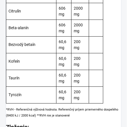
606
2000
Citrulín
mg
mg
606
2000
Beta-alanín
mg
mg
60,6
200
Bezvodý betaín
mg
mg
60,6
200
Kofeín
mg
mg
60,6
200
Taurín
mg
mg
60,6
200
Tyrozín
mg
mg
*RVH - Referenčná výživová hodnota. Referenčný príjem priemerného dospelého
(8400 kJ / 2000 kcal)
**RVH nie je stanovené
Zloženie: