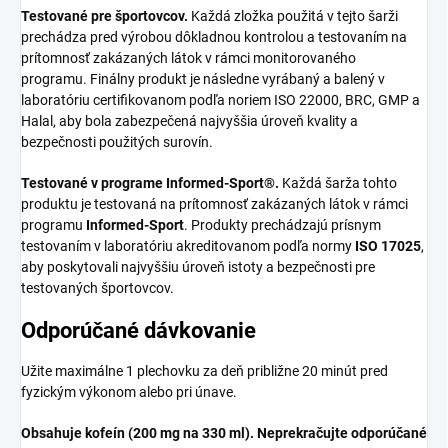
Testované pre športovcov.
Každá zložka použitá v tejto šarži
prechádza pred výrobou dôkladnou kontrolou a testovaním na
prítomnosť zakázaných látok v rámci monitorovaného
programu. Finálny produkt je následne vyrábaný a balený v
laboratóriu certifikovanom podľa noriem ISO 22000, BRC, GMP a
Halal, aby bola zabezpečená najvyššia úroveň kvality a
bezpečnosti použitých surovín.
Testované v programe Informed-Sport®.
Každá šarža tohto
produktu je testovaná na prítomnosť zakázaných látok v rámci
programu
Informed-Sport
. Produkty prechádzajú prísnym
testovaním v laboratóriu akreditovanom podľa normy
ISO 17025
,
aby poskytovali najvyššiu úroveň istoty a bezpečnosti pre
testovaných športovcov.
Odporúčané dávkovanie
Užite maximálne 1 plechovku za deň približne 20 minút pred
fyzickým výkonom alebo pri únave.
Obsahuje kofeín (200 mg na 330 ml). Neprekračujte odporúčané