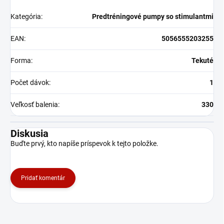
Kategória
:
Predtréningové pumpy so stimulantmi
EAN
:
5056555203255
Forma
:
Tekuté
Počet dávok
:
1
Veľkosť balenia
:
330
Diskusia
Buďte prvý, kto napíše príspevok k tejto položke.
Pridať komentár