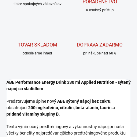
PORADENSTVO
tisíce spokojných zákazníkov
a osobný prístup
TOVAR SKLADOM
DOPRAVA ZADARMO
odosielame ihneď
pri nákupe nad 60 €
ABE Performance Energy Drink 330 ml Applied Nutrition - sýtený
nápoj so sladidlom
Predstavujeme úplne nový
ABE sýtený nápoj bez cukru
,
obsahujúci
200 mg kofeínu, citrulín, beta-alanín, taurín a
pridané vitamíny skupiny B
.
Tento výnimočný predtréningový a výkonnostný nápoj prináša
všetky benefity najpredávanejšieho predtréningového produktu