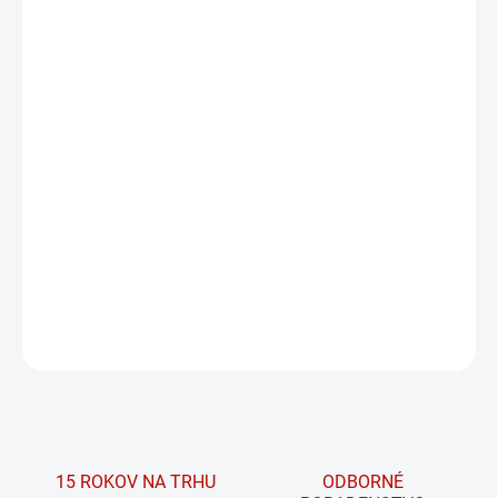
PRÍCHUŤ
MÔŽEME DORUČIŤ DO:
ZVOĽTE VARIANT
MOŽNOSTI DORUČENIA
−
+
PRIDAŤ DO KOŠÍKA
ABE – Predtréningový nápoj na podporu výkonu od značky
Applied Nutrition.
DETAILNÉ INFORMÁCIE
OPÝTAŤ SA
15 ROKOV NA TRHU
ODBORNÉ