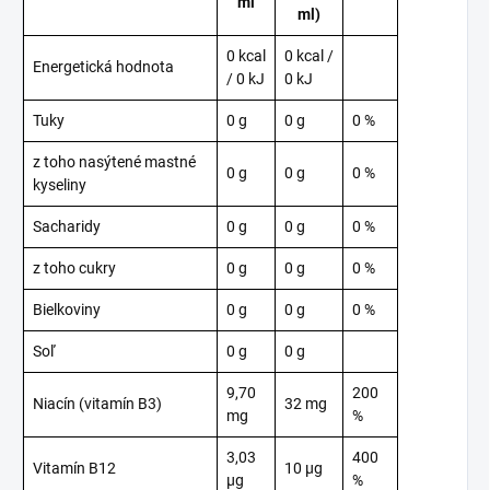
ml
ml)
0 kcal
0 kcal /
Energetická hodnota
/ 0 kJ
0 kJ
Tuky
0 g
0 g
0 %
z toho nasýtené mastné
0 g
0 g
0 %
kyseliny
Sacharidy
0 g
0 g
0 %
z toho cukry
0 g
0 g
0 %
Bielkoviny
0 g
0 g
0 %
Soľ
0 g
0 g
9,70
200
Niacín (vitamín B3)
32 mg
mg
%
3,03
400
Vitamín B12
10 μg
μg
%