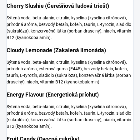
Cherry Slushie (Čerešňová ľadová triešť)
Sýtená voda, beta-alanín, citrulín, kyselina (kyselina citrónová),
prírodná aróma, bezvodý betaín, kofeín, taurín, L-tyrozín, sladidlo
(sukralóza), konzervačná látka (sorban draselný), niacín, vitamín
B12 (kyanokobalamín).
Cloudy Lemonade (Zakalená limonáda)
Sýtená voda, beta-alanín, citrulín, kyselina (kyselina citrónová),
prírodná aróma, esterová guma (E445), bezvodý betaín, kofeín,
taurín, L-tyrozín, sladidlo (sukralóza), konzervačná látka (sorban
draselný), niacín, vitamín B12 (kyanokobalamín).
Energy Flavour (Energetická príchuť)
Sýtená voda, beta-alanín, citrulín, kyselina (kyselina citrónová),
prírodná aróma, bezvodý betaín, kofeín, taurín, L-tyrozín, sladidlo
(sukralóza), konzervačná látka (sorban draselný), niacín, vitamín
B12 (kyanokobalamín).
Fruit Candy (Ovocné cukríky)