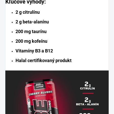
Kľúčové výhody:
2 g citrulínu
2 g beta-alanínu
200 mg taurínu
200 mg kofeínu
Vitamíny B3 a B12
Halal certifikovaný produkt