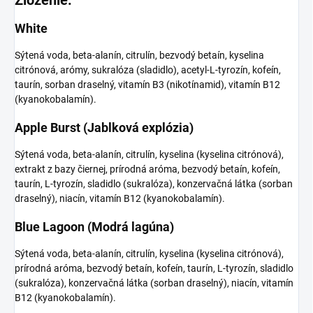
White
Sýtená voda, beta-alanín, citrulín, bezvodý betaín, kyselina
citrónová, arómy, sukralóza (sladidlo), acetyl-L-tyrozín, kofeín,
taurín, sorban draselný, vitamín B3 (nikotínamid), vitamín B12
(kyanokobalamín).
Apple Burst (Jablková explózia)
Sýtená voda, beta-alanín, citrulín, kyselina (kyselina citrónová),
extrakt z bazy čiernej, prírodná aróma, bezvodý betaín, kofeín,
taurín, L-tyrozín, sladidlo (sukralóza), konzervačná látka (sorban
draselný), niacín, vitamín B12 (kyanokobalamín).
Blue Lagoon (Modrá lagúna)
Sýtená voda, beta-alanín, citrulín, kyselina (kyselina citrónová),
prírodná aróma, bezvodý betaín, kofeín, taurín, L-tyrozín, sladidlo
(sukralóza), konzervačná látka (sorban draselný), niacín, vitamín
B12 (kyanokobalamín).