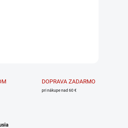
PRIDAŤ DO KOŠÍKA
OPÝTAŤ SA
OM
DOPRAVA ZADARMO
pri nákupe nad 60 €
usia