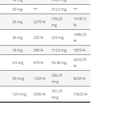
50 mg
**
312,5 mg
**
156,25
14187,5
25 mg
2270 %
mg
%
1406,25
36 mg
225 %
225 mg
%
18 mg
300 %
112,5 mg
1875 %
4243,75
9,5 mg
679 %
59,38 mg
%
206,25
33 mcg
1320 %
8250 %
mcg
781,25
125 mcg
2500 %
15625 %
mcg