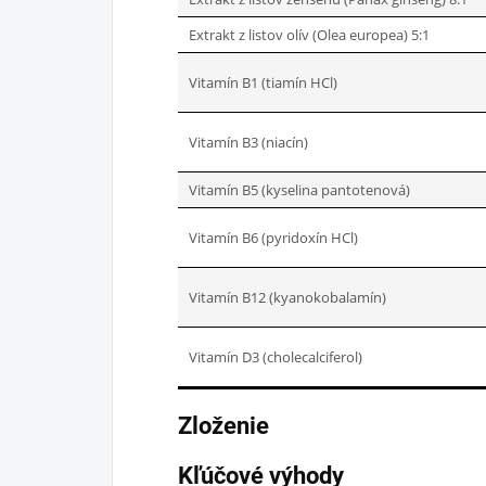
Extrakt z listov olív (Olea europea) 5:1
Vitamín B1 (tiamín HCl)
Vitamín B3 (niacín)
Vitamín B5 (kyselina pantotenová)
Vitamín B6 (pyridoxín HCl)
Vitamín B12 (kyanokobalamín)
Vitamín D3 (cholecalciferol)
Zloženie
Kľúčové výhody