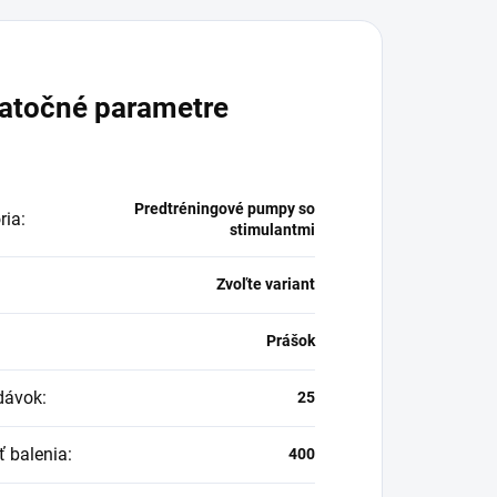
atočné parametre
Predtréningové pumpy so
ria
:
stimulantmi
Zvoľte variant
:
Prášok
dávok
:
25
ť balenia
:
400