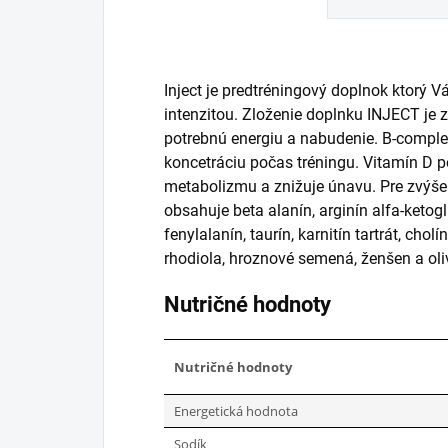
Inject je predtréningový doplnok ktorý 
intenzitou. Zloženie doplnku INJECT je
potrebnú energiu a nabudenie. B-comple
koncetráciu počas tréningu. Vitamín D
metabolizmu a znižuje únavu. Pre zvýše
obsahuje beta alanín, arginín alfa-ketoglu
fenylalanín, taurín, karnitín tartrát, chol
rhodiola, hroznové semená, ženšen a oliv
Nutričné hodnoty
Nutričné hodnoty
Energetická hodnota
Sodík