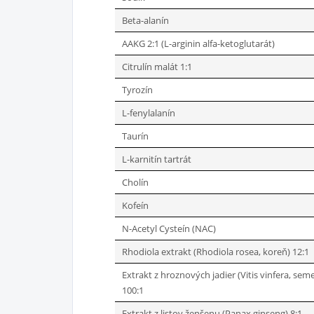
Beta-alanín
AAKG 2:1 (L-arginin alfa-ketoglutarát)
Citrulín malát 1:1
Tyrozín
L-fenylalanín
Taurín
L-karnitín tartrát
Cholín
Kofeín
N-Acetyl Cysteín (NAC)
Rhodiola extrakt (Rhodiola rosea, koreň) 12:1
Extrakt z hroznových jadier (Vitis vinfera, sem
100:1
Extrakt z listov ženšenu (Panax ginseng) 8:1