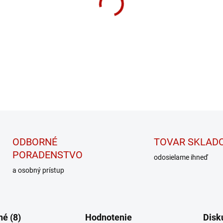
−
+
Predtréningová pumpa
DETAILNÉ INFORMÁCIE
ODBORNÉ
TOVAR SKLAD
PORADENSTVO
odosielame ihneď
a osobný prístup
é (8)
Hodnotenie
Disk