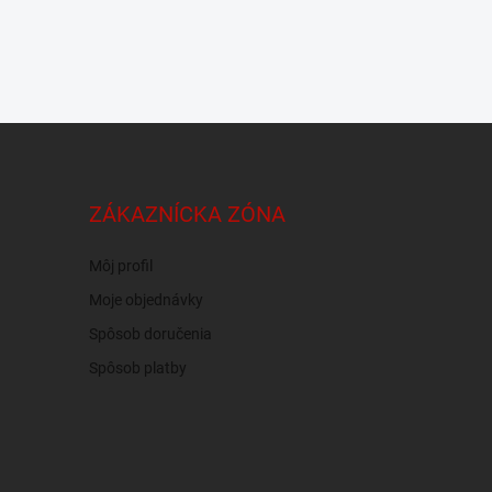
ZÁKAZNÍCKA ZÓNA
Môj profil
Moje objednávky
Spôsob doručenia
Spôsob platby