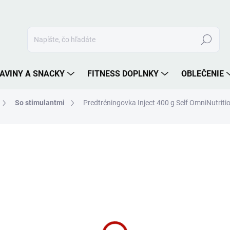
Hľadať
AVINY A SNACKY
FITNESS DOPLNKY
OBLEČENIE
So stimulantmi
Predtréningovka Inject 400 g Self OmniNutriti
nia
ZNAČKA:
SELF OMNINUTRITION
26,90 €
Jednotková
ZVOĽTE VARIANT
cena:
PRÍCHUŤ
MÔŽEME DORUČIŤ DO:
ZVOĽT