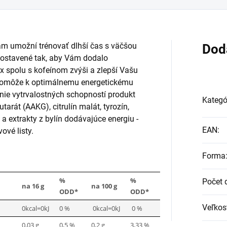
Vám umožní trénovať dlhší čas s väčšou
Dod
 zostavené tak, aby Vám dodalo
x spolu s kofeínom zvýši a zlepší Vašu
 pomôže k optimálnemu energetickému
nie vytrvalostných schopností produkt
Kategó
tarát (AAKG), citrulín malát, tyrozín,
ín a extrakty z bylín dodávajúce energiu -
EAN
:
ové listy.
Forma
%
%
Počet 
na 16 g
na 100 g
ODD*
ODD*
Veľkos
0kcal=0kJ
0 %
0kcal=0kJ
0 %
0,03 g
0,5 %
0,2 g
3,33 %