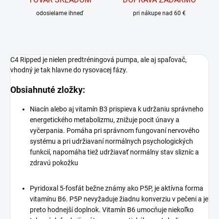
odosielame ihneď
pri nákupe nad 60 €
C4 Ripped je nielen predtréningová pumpa, ale aj spaľovač,
vhodný je tak hlavne do rysovacej fázy.
Obsiahnuté zložky:
Niacín alebo aj vitamín B3 prispieva k udržaniu správneho
energetického metabolizmu, znižuje pocit únavy a
vyčerpania. Pomáha pri správnom fungovaní nervového
systému a pri udržiavaní normálnych psychologických
funkcií, napomáha tiež udržiavať normálny stav slizníc a
zdravú pokožku
Pyridoxal 5-fosfát bežne známy ako P5P, je aktívna forma
vitamínu B6. P5P nevyžaduje žiadnu konverziu v pečeni a je
preto hodnejší doplnok. Vitamín B6 umocňuje niekoľko