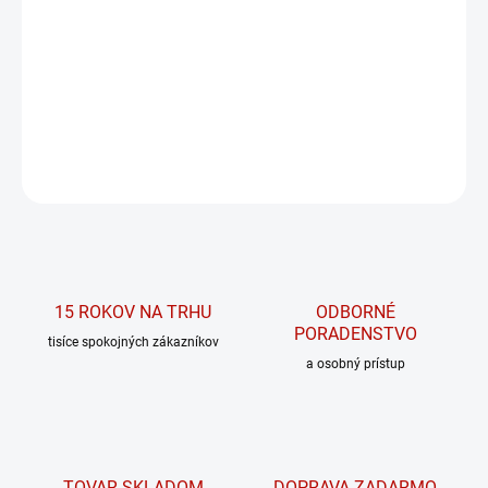
−
+
PRIDAŤ DO KOŠÍKA
C4 Ripped je kombinácia silnej predtréningovky a spaľovača
tukov!
DETAILNÉ INFORMÁCIE
OPÝTAŤ SA
15 ROKOV NA TRHU
ODBORNÉ
PORADENSTVO
tisíce spokojných zákazníkov
a osobný prístup
TOVAR SKLADOM
DOPRAVA ZADARMO