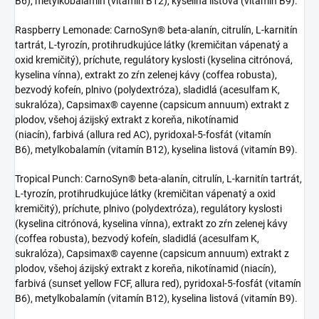
B6), metylkobalamín (vitamín B12), kyselina listová (vitamín B9).
Raspberry Lemonade: CarnoSyn® beta-alanín, citrulín, L-karnitín
tartrát, L-tyrozín, protihrudkujúce látky (kremičitan vápenatý a
oxid kremičitý), príchute, regulátory kyslosti (kyselina citrónová,
kyselina vínna), extrakt zo zŕn zelenej kávy (coffea robusta),
bezvodý kofeín, plnivo (polydextróza), sladidlá (acesulfam K,
sukralóza), Capsimax® cayenne (capsicum annuum) extrakt z
plodov, všehoj ázijský extrakt z koreňa, nikotínamid
(niacín), farbivá (allura red AC), pyridoxal-5-fosfát (vitamín
B6), metylkobalamín (vitamín B12), kyselina listová (vitamín B9).
Tropical Punch: CarnoSyn® beta-alanín, citrulín, L-karnitín tartrát,
L-tyrozín, protihrudkujúce látky (kremičitan vápenatý a oxid
kremičitý), príchute, plnivo (polydextróza), regulátory kyslosti
(kyselina citrónová, kyselina vínna), extrakt zo zŕn zelenej kávy
(coffea robusta), bezvodý kofeín, sladidlá (acesulfam K,
sukralóza), Capsimax® cayenne (capsicum annuum) extrakt z
plodov, všehoj ázijský extrakt z koreňa, nikotínamid (niacín),
farbivá (sunset yellow FCF, allura red), pyridoxal-5-fosfát (vitamín
B6), metylkobalamín (vitamín B12), kyselina listová (vitamín B9).