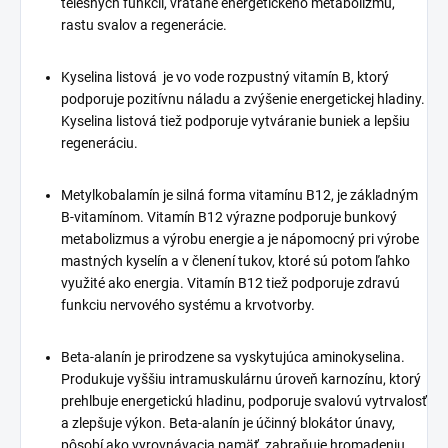
telesných funkcií, vrátane energetického metabolizmu,
rastu svalov a regenerácie.
Kyselina listová je vo vode rozpustný vitamín B, ktorý
podporuje pozitívnu náladu a zvýšenie energetickej hladiny.
Kyselina listová tiež podporuje vytváranie buniek a lepšiu
regeneráciu.
Metylkobalamín je silná forma vitamínu B12, je základným
B-vitamínom. Vitamín B12 výrazne podporuje bunkový
metabolizmus a výrobu energie a je nápomocný pri výrobe
mastných kyselín a v členení tukov, ktoré sú potom ľahko
využité ako energia. Vitamín B12 tiež podporuje zdravú
funkciu nervového systému a krvotvorby.
Beta-alanín je prirodzene sa vyskytujúca aminokyselina.
Produkuje vyššiu intramuskulárnu úroveň karnozínu, ktorý
prehlbuje energetickú hladinu, podporuje svalovú vytrvalosť
a zlepšuje výkon. Beta-alanín je účinný blokátor únavy,
pôsobí ako vyrovnávacia pamäť, zabraňuje hromadeniu