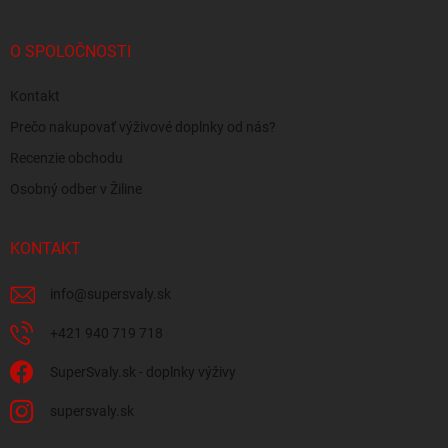
O SPOLOČNOSTI
Kontakt
Prečo nakupovať výživové doplnky od nás?
Recenzie obchodu
Osobný odber v Žiline
KONTAKT
info
@
supersvaly.sk
+421 940 719 718
SuperSvaly.sk - doplnky výživy
supersvaly.sk