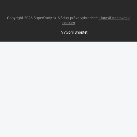
Copyright 2026
SuperSvaly.sk
. Všetky práva vyhradené.
Upraviť nastavenie
cookies
Vytvoril Shoptet