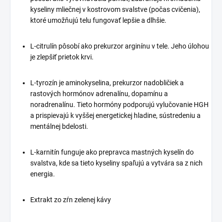
kyseliny mliečnej v kostrovom svalstve (počas cvičenia),
ktoré umožňujú telu fungovať lepšie a dlhšie.
L-citrulín pôsobí ako prekurzor arginínu v tele. Jeho úlohou
je zlepšiť prietok krvi.
L-tyrozín je aminokyselina, prekurzor nadobličiek a
rastových hormónov adrenalínu, dopamínu a
noradrenalínu. Tieto hormóny podporujú vylučovanie HGH
a prispievajú k vyššej energetickej hladine, sústredeniu a
mentálnej bdelosti.
L-karnitín funguje ako prepravca mastných kyselín do
svalstva, kde sa tieto kyseliny spaľujú a vytvára sa z nich
energia.
Extrakt zo zŕn zelenej kávy