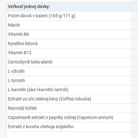
Veľkosť jednej dávky:
Počet dávok v balení: (165 g/171 g)
Niacín
Vitamín B6
Kyselina listová
Vitamín B12
CarnoSyn® beta-alanín
L-citrulín
L-tyrozín
L-karnitín (ako l-karnitín tartrát)
Extrakt zo zŕn zelenej kávy (Coffea robusta)
Bezvodý kofeín
Capsimax® extrakt z papriky ročnej (Capsicum annum)
Extrakt z koreňa všehoja ázijského