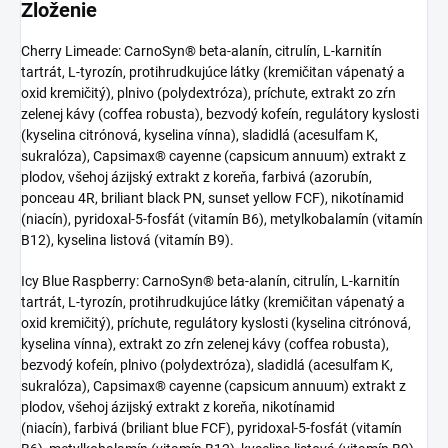
Zloženie
Cherry Limeade: CarnoSyn® beta-alanín, citrulín, L-karnitín
tartrát, L-tyrozín, protihrudkujúce látky (kremičitan vápenatý a
oxid kremičitý), plnivo (polydextróza), príchute, extrakt zo zŕn
zelenej kávy (coffea robusta), bezvodý kofeín, regulátory kyslosti
(kyselina citrónová, kyselina vínna), sladidlá (acesulfam K,
sukralóza), Capsimax® cayenne (capsicum annuum) extrakt z
plodov, všehoj ázijský extrakt z koreňa, farbivá (azorubín,
ponceau 4R, briliant black PN, sunset yellow FCF), nikotínamid
(niacín), pyridoxal-5-fosfát (vitamín B6), metylkobalamín (vitamín
B12), kyselina listová (vitamín B9).
Icy Blue Raspberry: CarnoSyn® beta-alanín, citrulín, L-karnitín
tartrát, L-tyrozín, protihrudkujúce látky (kremičitan vápenatý a
oxid kremičitý), príchute, regulátory kyslosti (kyselina citrónová,
kyselina vínna), extrakt zo zŕn zelenej kávy (coffea robusta),
bezvodý kofeín, plnivo (polydextróza), sladidlá (acesulfam K,
sukralóza), Capsimax® cayenne (capsicum annuum) extrakt z
plodov, všehoj ázijský extrakt z koreňa, nikotínamid
(niacín), farbivá (briliant blue FCF), pyridoxal-5-fosfát (vitamín