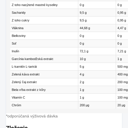
Z toho nasýtené mastné kyseliny
0 g
0 g
Sacharidy
9,5 g
0,95 g
Z toho cukry
9,5 g
0,95 g
Vláknina
44,68 g
4,47 g
Bielkoviny
0 g
0 g
Soľ
0 g
0 g
Inulín
72,1 g
7,21 g
Garcínia kambodžská extrakt
10 g
1 g
L-karnitín L-tartrát
5 g
500 mg
Zelená káva extrakt
4 g
400 mg
Zelený čaj extrakt
2 g
200 mg
Biela vŕba extrakt z kôry
1 g
100 mg
Vitamín C
1 g
100 mg
Chróm
200 μg
20 μg
*odporúčaná výživová dávka