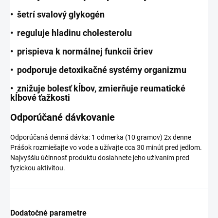
• šetrí svalový glykogén
• reguluje hladinu cholesterolu
• prispieva k normálnej funkcii čriev
• podporuje detoxikačné systémy organizmu
• znižuje bolesť kĺbov, zmierňuje reumatické
kĺbové ťažkosti
Odporúčané dávkovanie
Odporúčaná denná dávka: 1 odmerka (10 gramov) 2x denne
Prášok rozmiešajte vo vode a užívajte cca 30 minút pred jedlom.
Najvyššiu účinnosť produktu dosiahnete jeho užívaním pred
fyzickou aktivitou.
Dodatočné parametre