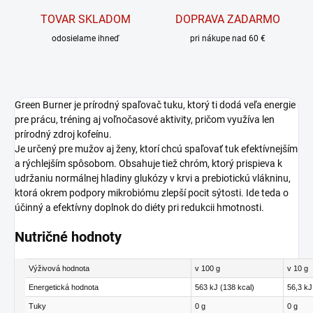
TOVAR SKLADOM
DOPRAVA ZADARMO
odosielame ihneď
pri nákupe nad 60 €
Green Burner je prírodný spaľovač tuku, ktorý ti dodá veľa energie
pre prácu, tréning aj voľnočasové aktivity, pričom využíva len
prírodný zdroj kofeínu.
Je určený pre mužov aj ženy, ktorí chcú spaľovať tuk efektívnejším
a rýchlejším spôsobom. Obsahuje tiež chróm, ktorý prispieva k
udržaniu normálnej hladiny glukózy v krvi a prebiotickú vlákninu,
ktorá okrem podpory mikrobiómu zlepší pocit sýtosti. Ide teda o
účinný a efektívny doplnok do diéty pri redukcii hmotnosti.
Nutričné hodnoty
Výživová hodnota
v 100 g
v 10 g
Energetická hodnota
563 kJ (138 kcal)
56,3 kJ
Tuky
0 g
0 g