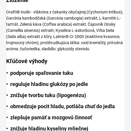
Zloženie
Orafti® inulín - vláknina z čakanky obyčajnej (Cychorium intibus),
Garcínia kambodžská (Garcinia cambogia) extrakt, L-karnitín L-
tartrát, Zelená káva (Coffea arabica) extrakt, Čajovník čínsky
(Camellia sinensis) extrakt, Kyselina L-askorbová, Vŕba biela
(Salix alba) extrakt z kôry, Lalmin® Cr 2000 (inaktívne kvasnice,
trojmocný chróm), protihrudkujúca látka: oxid kremičitý, prírodná
aróma: čučoriedka, sladidlo: glykozidy steviolu.
Kľúčové výhody
• podporuje spaľovanie tuku
• reguluje hladinu glukózy po jedle
• znižuje tvorbu tuku (lipogenézu)
• obmedzuje pocit hladu, potláča chuť do jedla
• zlepšuje pamäť a mozgovú činnosť
• znižuje hladinu kyseliny mliečnej