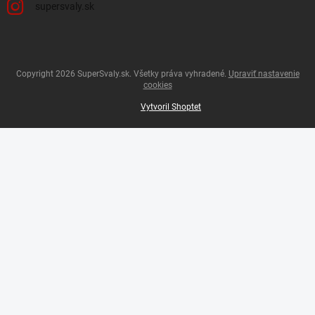
supersvaly.sk
Copyright 2026
SuperSvaly.sk
. Všetky práva vyhradené.
Upraviť nastavenie
cookies
Vytvoril Shoptet