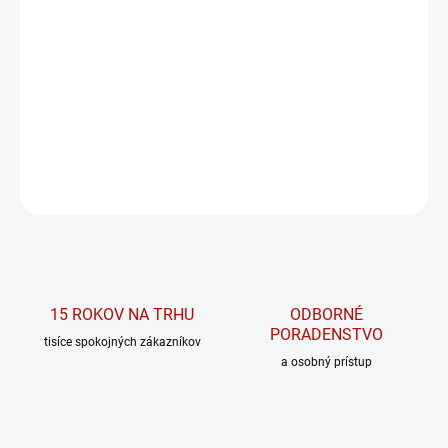
−
+
PRIDAŤ DO KOŠÍKA
Odborne navrhnutá zmes prírodných látok s reálnym účinkom,
ktorú pocítiš pri každej dávke
DETAILNÉ INFORMÁCIE
OPÝTAŤ SA
15 ROKOV NA TRHU
ODBORNÉ
PORADENSTVO
tisíce spokojných zákazníkov
a osobný prístup