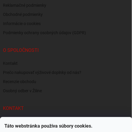
Reklamačné podmienky
Obchodné podmienky
Informácie o cookies
Podmienky ochrany osobných údajov (GDPR)
O SPOLOČNOSTI
Kontakt
Prečo nakupovať výživové doplnky od nás?
Recenzie obchodu
Osobný odber v Žiline
KONTAKT
info
@
supersvaly.sk
Táto webstránka používa súbory cookies.