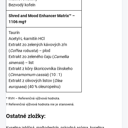
Bezvodý kofeín
Shred and Mood Enhancer Matrix™ –
1106 mg†
Taurín
Acetyl-L-karnitín HCl
Extrakt zo zelených kávových zŕn
(
Coffea robusta
) – plod
Extrakt zo zeleného čaju (
Camellia
sinensis
) – list
Extrakt z kôry škoricovníka čínskeho
(
Cinnamomum cassia
) (10 : 1)
Extrakt z olivových listov (
Olea
europaea
) (40 % oleuropeínu)
* RVH – Referenčná výživová hodnota.
† Referenčná výživová hodnota nie je stanovená.
Ostatné zložky:
Kyselina jablčná, maltodextrín, prírodná aróma, kyselina