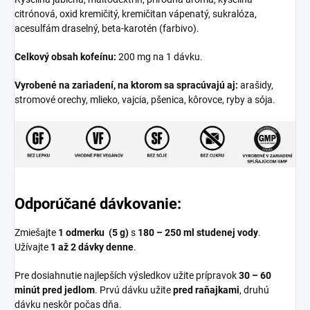
citrónová, oxid kremičitý, kremičitan vápenatý, sukralóza,
acesulfám draselný, beta-karotén (farbivo).
Celkový obsah kofeínu:
200 mg na 1 dávku.
Vyrobené na zariadení, na ktorom sa spracúvajú aj:
arašidy,
stromové orechy, mlieko, vajcia, pšenica, kôrovce, ryby a sója.
Odporúčané dávkovanie:
Zmiešajte
1 odmerku
(5 g)
s
180 – 250 ml studenej vody
.
Užívajte
1 až 2 dávky denne
.
Pre dosiahnutie najlepších výsledkov užite prípravok
30 – 60
minút pred jedlom
. Prvú dávku užite
pred raňajkami
, druhú
dávku neskôr počas dňa.