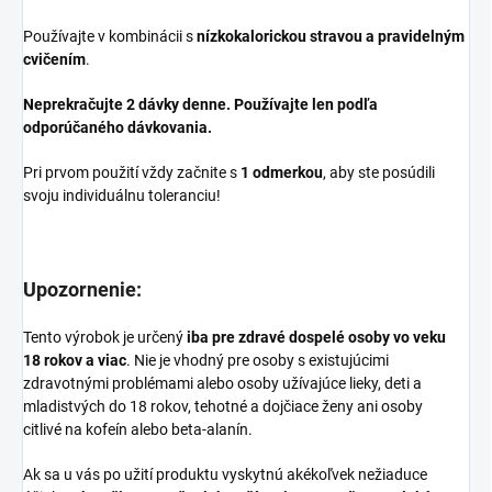
Používajte v kombinácii s
nízkokalorickou stravou a pravidelným
cvičením
.
Neprekračujte 2 dávky denne. Používajte len podľa
odporúčaného dávkovania.
Pri prvom použití vždy začnite s
1 odmerkou
, aby ste posúdili
svoju individuálnu toleranciu!
Upozornenie:
Tento výrobok je určený
iba pre zdravé dospelé osoby vo veku
18 rokov a viac
. Nie je vhodný pre osoby s existujúcimi
zdravotnými problémami alebo osoby užívajúce lieky, deti a
mladistvých do 18 rokov, tehotné a dojčiace ženy ani osoby
citlivé na kofeín alebo beta-alanín.
Ak sa u vás po užití produktu vyskytnú akékoľvek nežiaduce