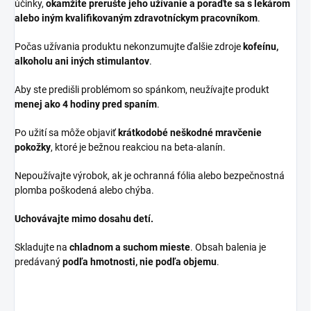
účinky,
okamžite prerušte jeho užívanie a poraďte sa s lekárom
alebo iným kvalifikovaným zdravotníckym pracovníkom
.
Počas užívania produktu nekonzumujte ďalšie zdroje
kofeínu,
alkoholu ani iných stimulantov
.
Aby ste predišli problémom so spánkom, neužívajte produkt
menej ako 4 hodiny pred spaním
.
Po užití sa môže objaviť
krátkodobé neškodné mravčenie
pokožky
, ktoré je bežnou reakciou na beta-alanín.
Nepoužívajte výrobok, ak je ochranná fólia alebo bezpečnostná
plomba poškodená alebo chýba.
Uchovávajte mimo dosahu detí.
Skladujte na
chladnom a suchom mieste
. Obsah balenia je
predávaný
podľa hmotnosti, nie podľa objemu
.