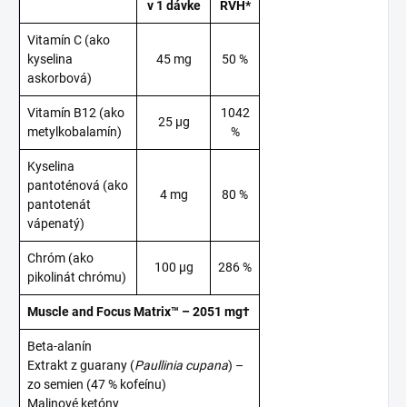
v 1 dávke
RVH*
Vitamín C (ako
kyselina
45 mg
50 %
askorbová)
Vitamín B12 (ako
1042
25 μg
metylkobalamín)
%
Kyselina
pantoténová (ako
4 mg
80 %
pantotenát
vápenatý)
Chróm (ako
100 μg
286 %
pikolinát chrómu)
Muscle and Focus Matrix™ – 2051 mg†
Beta-alanín
Extrakt z guarany (
Paullinia cupana
) –
zo semien (47 % kofeínu)
Malinové ketóny