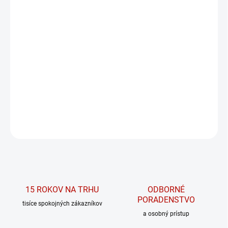
PRÍCHUŤ
MÔŽEME DORUČIŤ DO:
ZVOĽTE VARIANT
MOŽNOSTI DORUČENIA
−
+
PRIDAŤ DO KOŠÍKA
DETAILNÉ INFORMÁCIE
OPÝTAŤ SA
15 ROKOV NA TRHU
ODBORNÉ
PORADENSTVO
tisíce spokojných zákazníkov
a osobný prístup