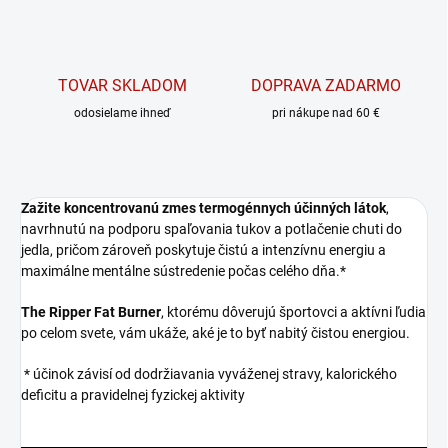
TOVAR SKLADOM
DOPRAVA ZADARMO
odosielame ihneď
pri nákupe nad 60 €
Zažite koncentrovanú zmes termogénnych účinných látok
,
navrhnutú na podporu spaľovania tukov a potlačenie chuti do
jedla, pričom zároveň poskytuje čistú a intenzívnu energiu a
maximálne mentálne sústredenie počas celého dňa.*
The Ripper Fat Burner
, ktorému dôverujú športovci a aktívni ľudia
po celom svete, vám ukáže, aké je to byť nabitý čistou energiou.
* účinok závisí od dodržiavania vyváženej stravy, kalorického
deficitu a pravidelnej fyzickej aktivity