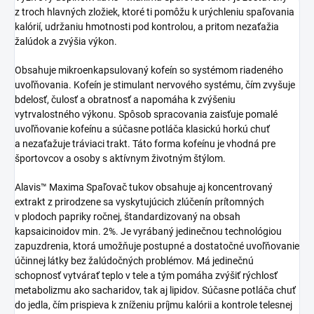
z troch hlavných zložiek, ktoré ti pomôžu k urýchleniu spaľovania
kalórií, udržaniu hmotnosti pod kontrolou, a pritom nezaťažia
žalúdok a zvýšia výkon.
Obsahuje mikroenkapsulovaný kofeín so systémom riadeného
uvoľňovania. Kofeín je stimulant nervového systému, čím zvyšuje
bdelosť, čulosť a obratnosť a napomáha k zvýšeniu
vytrvalostného výkonu. Spôsob spracovania zaisťuje pomalé
uvoľňovanie kofeínu a súčasne potláča klasickú horkú chuť
a nezaťažuje tráviaci trakt. Táto forma kofeínu je vhodná pre
športovcov a osoby s aktívnym životným štýlom.
Alavis™ Maxima Spaľovač tukov obsahuje aj koncentrovaný
extrakt z prirodzene sa vyskytujúcich zlúčenín prítomných
v plodoch papriky ročnej, štandardizovaný na obsah
kapsaicinoidov min. 2%. Je vyrábaný jedinečnou technológiou
zapuzdrenia, ktorá umožňuje postupné a dostatočné uvoľňovanie
účinnej látky bez žalúdočných problémov. Má jedinečnú
schopnosť vytvárať teplo v tele a tým pomáha zvýšiť rýchlosť
metabolizmu ako sacharidov, tak aj lipidov. Súčasne potláča chuť
do jedla, čím prispieva k zníženiu príjmu kalórii a kontrole telesnej