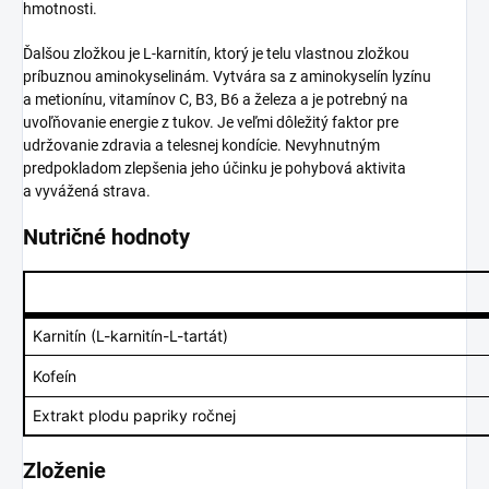
hmotnosti.
Ďalšou zložkou je L‑karnitín, ktorý je telu vlastnou zložkou
príbuznou aminokyselinám. Vytvára sa z aminokyselín lyzínu
a metionínu, vitamínov C, B3, B6 a železa a je potrebný na
uvoľňovanie energie z tukov. Je veľmi dôležitý faktor pre
udržovanie zdravia a telesnej kondície. Nevyhnutným
predpokladom zlepšenia jeho účinku je pohybová aktivita
a vyvážená strava.
Nutričné hodnoty
Karnitín (L-karnitín-L-tartát)
Kofeín
Extrakt plodu papriky ročnej
Zloženie