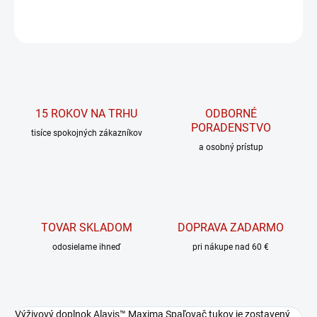
OPÝTAŤ SA
15 ROKOV NA TRHU
ODBORNÉ
PORADENSTVO
tisíce spokojných zákazníkov
a osobný prístup
TOVAR SKLADOM
DOPRAVA ZADARMO
odosielame ihneď
pri nákupe nad 60 €
Výživový doplnok Alavis™ Maxima Spaľovač tukov je zostavený