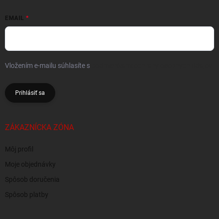
EMAIL
Vložením e-mailu súhlasíte s
podmienkami ochrany osobných údajov
Prihlásiť sa
ZÁKAZNÍCKA ZÓNA
Môj profil
Moje objednávky
Spôsob doručenia
Spôsob platby