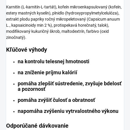
Karnitín (L-karnitín-L-tartát), kofeín mikroenkapsulovaný (kofeín,
estery mastných kyselín), plnidlo (hydroxypropylmetylcelulóza),
extrakt plodu papriky ročný mikropeletovaný (Capsicum anuum
L., kapsaicinoidy min 2 %), protispekavá horečnatý, talok),
modifikovaný kukuričný škrob, maltodextrín, farbivo (oxid
zinočnatý).
Kľúčové výhody
na kontrolu telesnej hmotnosti
na zníženie príjmu kalórií
pomáha zlepšiť sústredenie, zvyšuje bdelosť
a pozornosť
pomáha zvýšiť čulosť a obratnosť
napomáha zvýšeniu vytrvalostného výkonu
Odporúčané dávkovanie