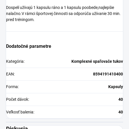
Dospelí užívajú 1 kapsulu ráno a 1 kapsulu poobede,najlepšie
nalačno.V rámci športovej činnosti sa odporúča užívanie 30 min.
pred tréningom.
Dodatočné parametre
Kategória
:
Komplexné spaľovače tukov
EAN
:
8594191410400
Forma
:
Kapsuly
Počet dávok
:
40
Veľkosť balenia
:
40
Diskusia