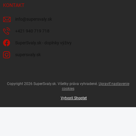
KONTAKT
info
@
supersvaly.sk
+421 940 719 718
SuperSvaly.sk - doplnky výživy
supersvaly.sk
Copyright 2026
SuperSvaly.sk
. Všetky práva vyhradené.
Upraviť nastavenie
cookies
Vytvoril Shoptet