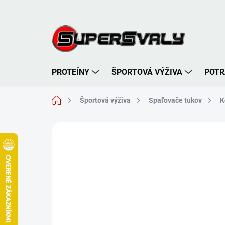
Prejsť
na
obsah
PROTEÍNY
ŠPORTOVÁ VÝŽIVA
POTR
Domov
Športová výživa
Spaľovače tukov
K
Neohodnotené
Podrobnosti hodnote
AKCIA