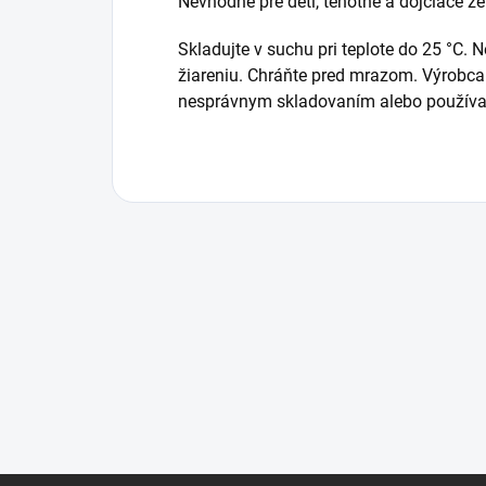
Nevhodné pre deti, tehotné a dojčiace že
Skladujte v suchu pri teplote do 25 °C
žiareniu. Chráňte pred mrazom. Výrob
nesprávnym skladovaním alebo použív
Z