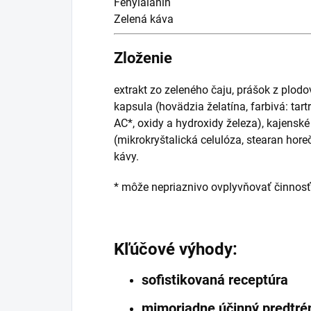
Fenylalanín
Zelená káva
Zloženie
extrakt zo zeleného čaju, prášok z plod
kapsula (hovädzia želatína, farbivá: tart
AC*, oxidy a hydroxidy železa), kajenské
(mikrokryštalická celulóza, stearan horeč
kávy.
* môže nepriaznivo ovplyvňovať činnosť 
Kľúčové výhody:
sofistikovaná receptúra
mimoriadne účinný predtré