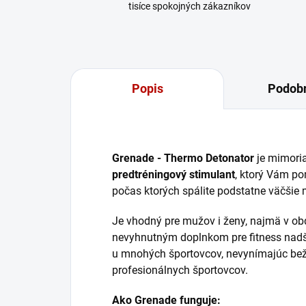
tisíce spokojných zákazníkov
Popis
Podobn
Grenade - Thermo Detonator
je mimori
predtréningový stimulant
, ktorý Vám p
počas ktorých spálite podstatne väčšie 
Je vhodný pre mužov i ženy, najmä v ob
nevyhnutným doplnkom pre fitness nadše
u mnohých športovcov, nevynímajúc bež
profesionálnych športovcov.
Ako Grenade funguje: