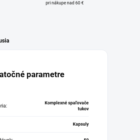
pri nákupe nad 60 €
usia
atočné parametre
Komplexné spaľovače
ria
:
tukov
:
Kapsuly