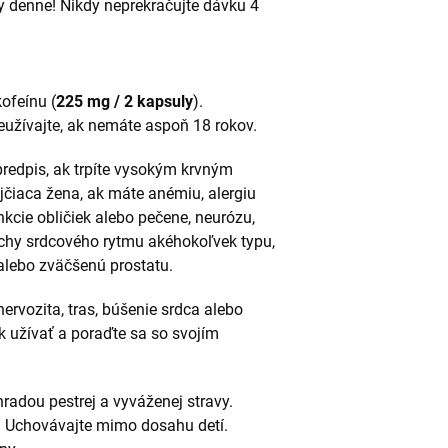
y denne!
Nikdy neprekračujte dávku 4
ofeínu (
225 mg / 2 kapsuly
).
užívajte, ak nemáte aspoň 18 rokov.
predpis, ak trpíte vysokým krvným
ojčiaca žena, ak máte anémiu, alergiu
nkcie obličiek alebo pečene, neurózu,
ruchy srdcového rytmu akéhokoľvek typu,
lebo zväčšenú prostatu.
nervozita, tras, búšenie srdca alebo
k užívať a poraďte sa so svojím
radou pestrej a vyváženej stravy.
 Uchovávajte mimo dosahu detí.