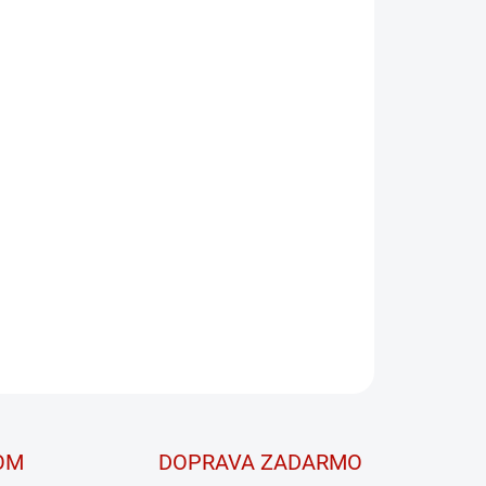
 na podporu spaľovania tukov.
OPÝTAŤ SA
OM
DOPRAVA ZADARMO