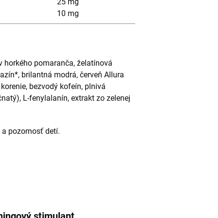
25 mg
10 mg
ov horkého pomaranča, želatínová
razín*, brilantná modrá, červeň Allura
 korenie, bezvodý kofeín, plnivá
natý), L-fenylalanín, extrakt zo zelenej
a pozornosť detí.
ningový stimulant