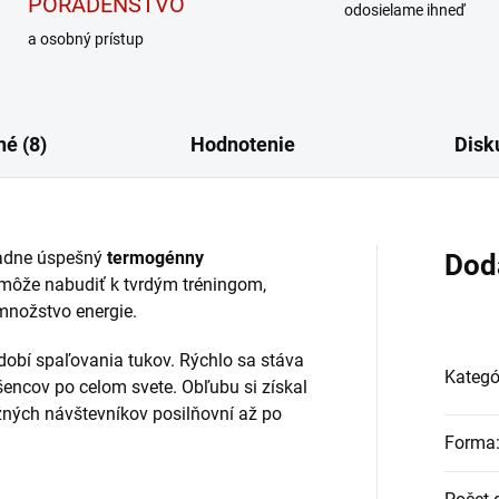
PORADENSTVO
odosielame ihneď
a osobný prístup
é (8)
Hodnotenie
Disk
adne úspešný
termogénny
Dod
omôže nabudiť k tvrdým tréningom,
množstvo energie.
dobí spaľovania tukov. Rýchlo sa stáva
Kategó
ncov po celom svete. Obľubu si získal
ných návštevníkov posilňovní až po
Forma