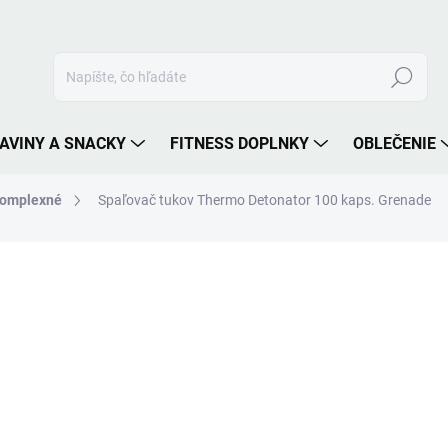
Hľadať
AVINY A SNACKY
FITNESS DOPLNKY
OBLEČENIE
omplexné
Spaľovač tukov Thermo Detonator 100 kaps. Grenade
nia
ZNAČKA:
GRENADE
48,90 €
24,50 
Jednotková
VYPREDANÉ
cena:
MOŽNOSTI DORUČENIA
Thermo Detonator
- termogé