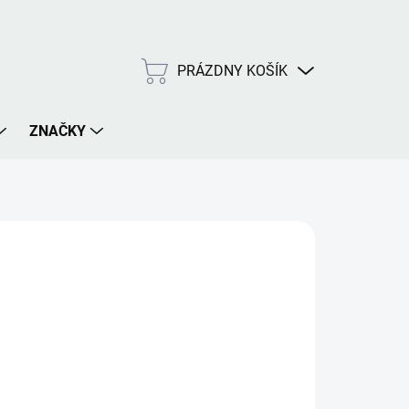
PRÁZDNY KOŠÍK
NÁKUPNÝ
KOŠÍK
ZNAČKY
€
nny predtréningový stimulant v originálnom