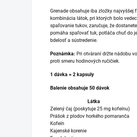
Grenade obsahuje iba zložky najvyššej f
kombinácia látok, pri ktorých bolo vede
spaľovanie tukov, zaručuje, že dostanete
pomáha spaľovať tuk, potláča chuť do je
bdelosť a sústredenie.
Poznámka:
Pri otváraní držte nádobu vo
proti smeru hodinových ručičiek.
1 dávka = 2 kapsuly
Balenie obsahuje 50 dávok
Látka
Zelený čaj (poskytuje 25 mg kofeínu)
Prášok z plodov horkého pomaranča
Kofeín
Kajenské korenie