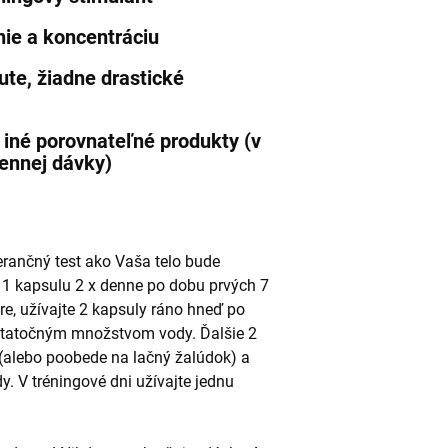
ie a koncentráciu
ute, žiadne drastické
 iné porovnateľné produkty (v
dennej dávky)
erančný test ako Vaša telo bude
 1 kapsulu 2 x denne po dobu prvých 7
re, užívajte 2 kapsuly ráno hneď po
ostatočným množstvom vody. Ďalšie 2
(alebo poobede na lačný žalúdok) a
dy.
V tréningové dni užívajte jednu