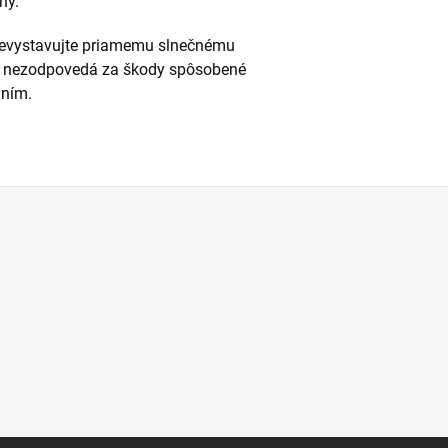
ny.
. Nevystavujte priamemu slnečnému
ca nezodpovedá za škody spôsobené
aním.