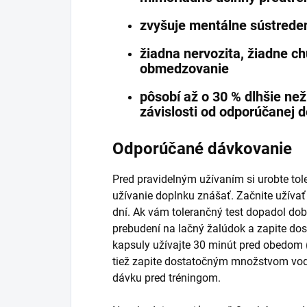
zvyšuje mentálne sústreden
žiadna nervozita, žiadne ch
obmedzovanie
pôsobí až o 30 % dlhšie než
závislosti od odporúčanej 
Odporúčané dávkovanie
Pred pravidelným užívaním si urobte tol
užívanie doplnku znášať.
Začnite užívať
dní. Ak vám tolerančný test dopadol dob
prebudení na lačný žalúdok a zapite d
kapsuly užívajte 30 minút pred obedom 
tiež zapite dostatočným množstvom vo
dávku pred tréningom.