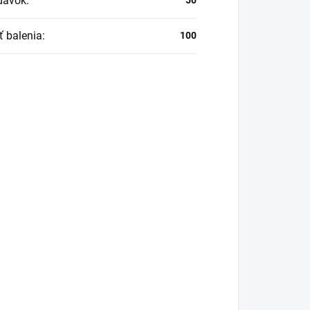
dávok
:
50
ť balenia
:
100