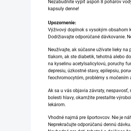
Nezabudnite vypiť aspoň 8 pohárov vod
kapsuly denne!
Upozornenie:
Výživový doplnok s vysokým obsahom k
Dodržiavajte odporúčané dávkovanie. Ne
Neužívajte, ak súčasne užívate lieky na 
tlakom, ak ste diabetik, tehotná alebo d
na kyselinu acetylsalicylovú, poruchy fu
depresiu, úzkostné stavy, epilepsiu, po
feochromocytóm, problémy s močením a
Ak sa u vás objavia závraty, nespavosť, 
bolesti hlavy, okamžite prestaňte výrobo
lekárom.
Vhodné najmä pre športovcov. Nie je náh
Neprekračujte odporúčanú dennú dávku.