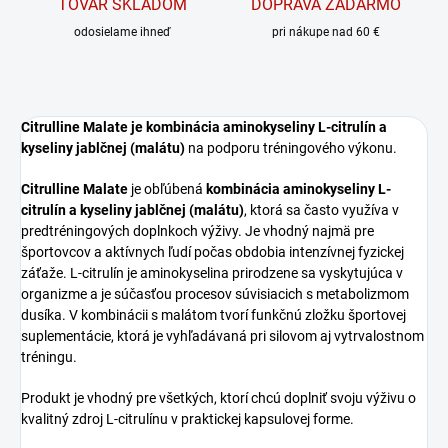
TOVAR SKLADOM
DOPRAVA ZADARMO
odosielame ihneď
pri nákupe nad 60 €
Citrulline Malate je kombinácia aminokyseliny L-citrulín a
kyseliny jablčnej (malátu)
na podporu tréningového výkonu.
Citrulline Malate
je obľúbená
kombinácia aminokyseliny L-
citrulín a kyseliny jablčnej (malátu)
, ktorá sa často využíva v
predtréningových doplnkoch výživy. Je vhodný najmä pre
športovcov a aktívnych ľudí počas obdobia intenzívnej fyzickej
záťaže. L-citrulín je aminokyselina prirodzene sa vyskytujúca v
organizme a je súčasťou procesov súvisiacich s metabolizmom
dusíka. V kombinácii s malátom tvorí funkčnú zložku športovej
suplementácie, ktorá je vyhľadávaná pri silovom aj vytrvalostnom
tréningu.
Produkt je vhodný pre všetkých, ktorí chcú doplniť svoju výživu o
kvalitný zdroj L-citrulínu v praktickej kapsulovej forme.