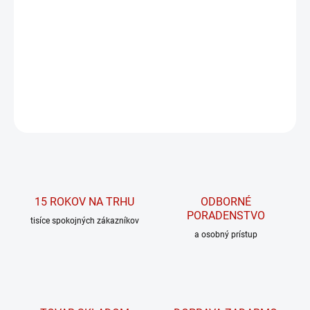
Citrulline Malate – maximálne prekrvenie
svalov a vyšší výkon.
DETAILNÉ INFORMÁCIE
OPÝTAŤ SA
15 ROKOV NA TRHU
ODBORNÉ
PORADENSTVO
tisíce spokojných zákazníkov
a osobný prístup