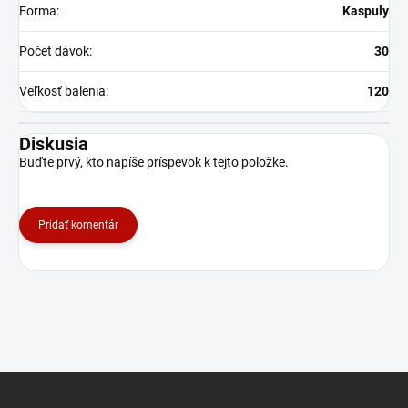
Forma
:
Kaspuly
Počet dávok
:
30
Veľkosť balenia
:
120
Diskusia
Buďte prvý, kto napíše príspevok k tejto položke.
Pridať komentár
Z
á