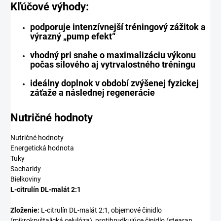
Kľúčové výhody:
podporuje intenzívnejší tréningový zážitok a
výrazný „pump efekt“
vhodný pri snahe o maximalizáciu výkonu
počas silového aj vytrvalostného tréningu
ideálny doplnok v období zvýšenej fyzickej
záťaže a následnej regenerácie
Nutričné hodnoty
Nutričné hodnoty
Energetická hodnota
Tuky
Sacharidy
Bielkoviny
L-citrulín DL-malát 2:1
Zloženie:
L-citrulín DL-malát 2:1, objemové činidlo
(mikrokryštalická celulóza), protihrudkujúce činidlo (stearan