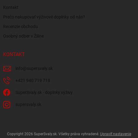
Kontakt
Prečo nakupovať výživové doplnky od nás?
Recenzie obchodu
Osobný odber v Žiline
KONTAKT
info
@
supersvaly.sk
+421 940 719 718
SuperSvaly.sk - doplnky výživy
supersvaly.sk
Copyright 2026
SuperSvaly.sk
. Všetky práva vyhradené.
Upraviť nastavenie