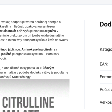
svalov, podporuje tvorbu aeróbnej energie a
Dod
kyseliny mliečnej, opakovanou syntézou
itrulín malát
tiež zvyšuje hladinu
arginínu
v
inín je prekurzorom pri tvorbe oxidu dusnatého
 a intenzívny transport kyslíka a živín do svalov.
Kategó
linou jablčnou
.
Aminokyselina citrulín
sa
 jablčná
je organickou kyselinou, ktorá sa v
ocí).
EAN
:
n
, a obe účinné látky patria ku
kľúčovým
trulín malátu v podobe doplnku výživy je populárne
Forma
ykonávajú tvrdé tréningy.
Počet 
Veľkos