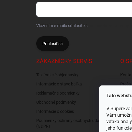
Vložením e-mailu súhlasíte s
podmienkami ochrany 
Prihlásiť sa
ZÁKAZNÍCKY SERVIS
O S
Telefonické objednávky
Konta
Informácie o stave balíka
Prečo 
nás?
Reklamačné podmienky
Táto webstr
Recen
Obchodné podmienky
Osobný
V SuperSval
Informácie o cookies
Vám umožnil
Podmienky ochrany osobných údajov
vďaka analý
(GDPR)
jeho funkcie