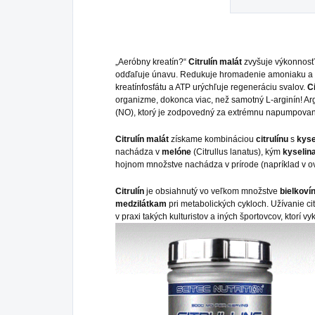
„Aeróbny kreatín?“
Citrulín malát
zvyšuje výkonnosť 
odďaľuje únavu. Redukuje hromadenie amoniaku a 
kreatínfosfátu a ATP urýchľuje regeneráciu svalov.
C
organizme, dokonca viac, než samotný L-arginín! Arg
(NO), ktorý je zodpovedný za extrémnu napumpovanosť
Citrulín malát
získame kombináciou
citrulínu
s
kyse
nachádza v
melóne
(Citrullus lanatus), kým
kyselina
hojnom množstve nachádza v prírode (napríklad v ov
Citrulín
je obsiahnutý vo veľkom množstve
bielkoví
medzilátkam
pri metabolických cykloch. Užívanie ci
v praxi takých kulturistov a iných športovcov, ktorí v