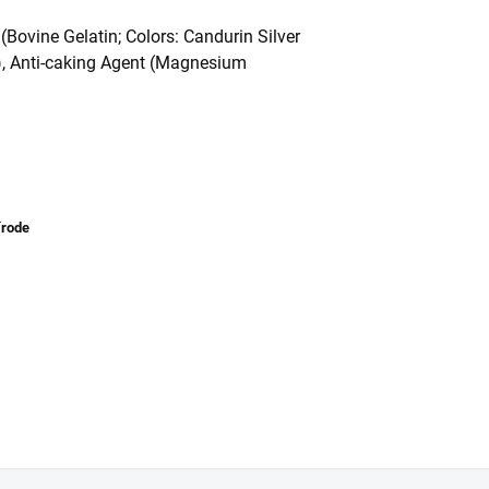
 (Bovine Gelatin; Colors: Candurin Silver
de), Anti-caking Agent (Magnesium
írode