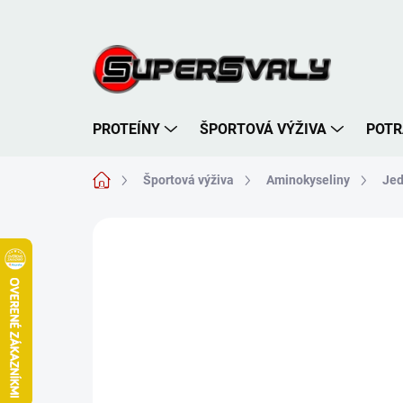
Prejsť
na
obsah
PROTEÍNY
ŠPORTOVÁ VÝŽIVA
POTR
Domov
Športová výživa
Aminokyseliny
Jed
Neohodnotené
Podrobnosti hodnote