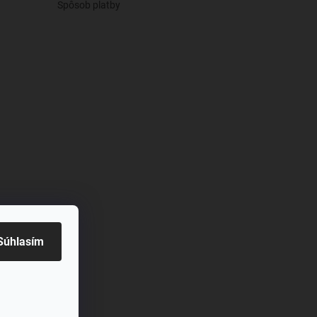
Spôsob platby
živy
Súhlasím