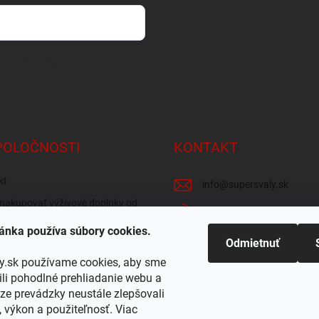
osobných údajov
POLOČNOSTI
KONTAKT
kt
info
@
supersvaly.sk
nakupovať výživové doplnky od
+421 940 719 718
ánka používa súbory cookies.
zie obchodu
SuperSvaly.sk - doplnky vý
Odmietnuť
 odber v Žiline
y.sk používame cookies, aby sme
supersvaly.sk
i pohodlné prehliadanie webu a
ze prevádzky neustále zlepšovali
, výkon a použiteľnosť. Viac