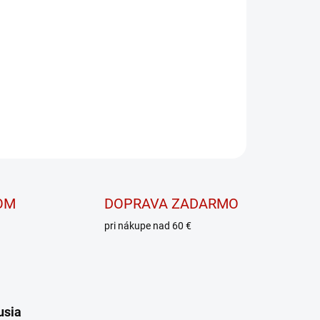
re váš tréning!
OPÝTAŤ SA
OM
DOPRAVA ZADARMO
pri nákupe nad 60 €
usia