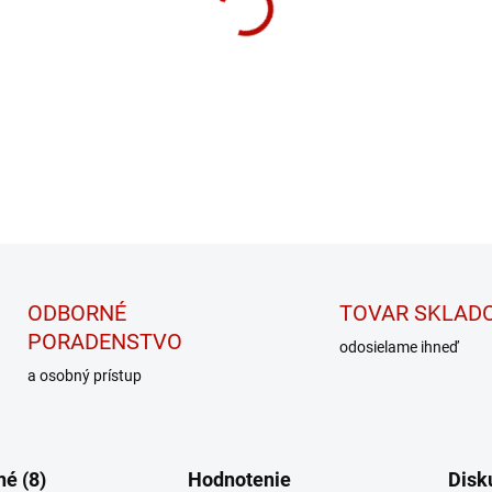
Aminokyselinový anabolizér p
DETAILNÉ INFORMÁCIE
ODBORNÉ
TOVAR SKLAD
PORADENSTVO
odosielame ihneď
a osobný prístup
é (8)
Hodnotenie
Disk