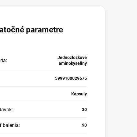
atočné parametre
Jednozložkové
ria
:
aminokyseliny
5999100029675
:
Kapsuly
dávok
:
30
ť balenia
:
90