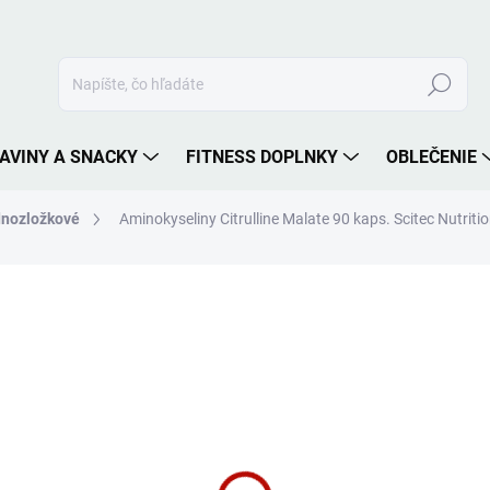
Hľadať
AVINY A SNACKY
FITNESS DOPLNKY
OBLEČENIE
nozložkové
Aminokyseliny Citrulline Malate 90 kaps. Scitec Nutriti
nia
ZNAČKA:
SCITEC NUTRITION
14,90 €
Jednotková
SKLADOM
cena:
MÔŽEME DORUČIŤ DO:
10.8.2
−
+