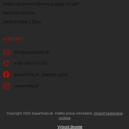
Prečo nakupovať výživové doplnky od nás?
Recenzie obchodu
Osobný odber v Žiline
KONTAKT
info
@
supersvaly.sk
+421 940 719 718
SuperSvaly.sk - doplnky výživy
supersvaly.sk
Copyright 2026
SuperSvaly.sk
. Všetky práva vyhradené.
Upraviť nastavenie
cookies
Vytvoril Shoptet