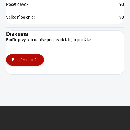
Počet dávok
:
90
Veľkosť balenia
:
90
Diskusia
Buďte prvý, kto napíše príspevok k tejto položke.
Pridať komentár
Z
á
p
ä