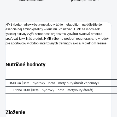
odosielame ihneď
pri nákupe nad 60 €
HMB (beta-hydroxy-beta-metylbutyrát) je metabolitom najdôležitejšej
esenciálnej aminokyseliny – leucínu. Pri užívaní HMB sa v dôsledku
fyzickej aktivity zvýši schopnosť organizmu vytvárať svalovú hmotu a
spaľovať tuky. Náš produkt HMB výborne podporí regeneráciu, je vhodný
pre športovcov v období intenzívnych tréningov ako aj v diétnom režime.
Nutričné hodnoty
HMB Ca (Beta - hydroxy - beta - metylbutylátorát vápenatý)
Z toho HMB (Beta - hydroxy - beta - metylbutylátorát)
Zloženie