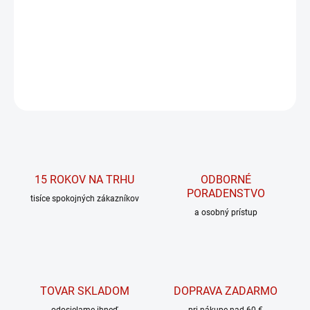
Anabolický a anti-katabolický doplnok výživy.
DETAILNÉ INFORMÁCIE
OPÝTAŤ SA
15 ROKOV NA TRHU
ODBORNÉ
PORADENSTVO
tisíce spokojných zákazníkov
a osobný prístup
TOVAR SKLADOM
DOPRAVA ZADARMO