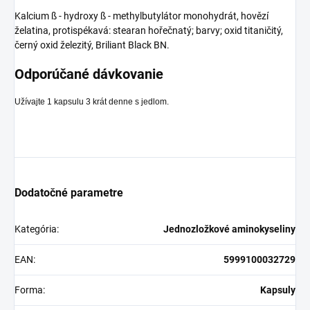
Kalcium ß - hydroxy ß - methylbutylátor monohydrát, hovězí
želatina, protispékavá: stearan hořečnatý; barvy; oxid titaničitý,
černý oxid železitý, Briliant Black BN.
Odporúčané dávkovanie
Užívajte 1 kapsulu 3 krát denne s jedlom.
Dodatočné parametre
Kategória
:
Jednozložkové aminokyseliny
EAN
:
5999100032729
Forma
:
Kapsuly