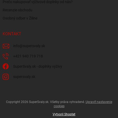
Prečo nakupovať výživové doplnky od nás?
Recenzie obchodu
Osobný odber v Žiline
KONTAKT
info
@
supersvaly.sk
+421 940 719 718
SuperSvaly.sk - doplnky výživy
supersvaly.sk
Copyright 2026
SuperSvaly.sk
. Všetky práva vyhradené.
Upraviť nastavenie
cookies
Vytvoril Shoptet