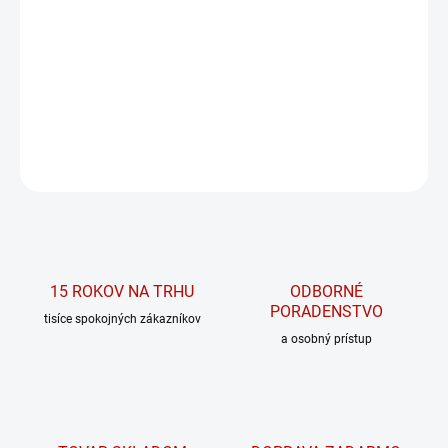
Beta-Alanine – aminokyseliny na podporu
vytrvalosti a maximálneho výkonu.
DETAILNÉ INFORMÁCIE
OPÝTAŤ SA
15 ROKOV NA TRHU
ODBORNÉ
PORADENSTVO
tisíce spokojných zákazníkov
a osobný prístup