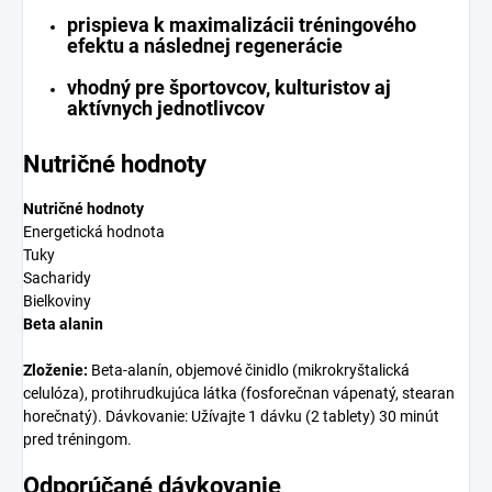
prispieva k maximalizácii tréningového
efektu a následnej regenerácie
vhodný pre športovcov, kulturistov aj
aktívnych jednotlivcov
Nutričné hodnoty
Nutričné hodnoty
Energetická hodnota
Tuky
Sacharidy
Bielkoviny
Beta alanin
Zloženie:
Beta-alanín, objemové činidlo (mikrokryštalická
celulóza), protihrudkujúca látka (fosforečnan vápenatý, stearan
horečnatý). Dávkovanie: Užívajte 1 dávku (2 tablety) 30 minút
pred tréningom.
Odporúčané dávkovanie