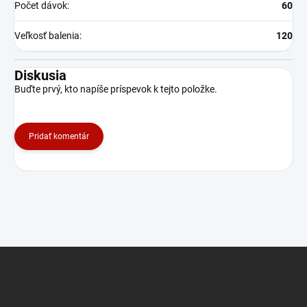
Počet dávok
:
60
Veľkosť balenia
:
120
Diskusia
Buďte prvý, kto napíše príspevok k tejto položke.
Pridať komentár
Z
á
p
ä