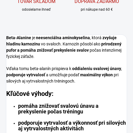
TOVAR SKLADOM
DOPRAVA ZADARMO
odosielame ihneď
pri nákupe nad 60 €
Beta-Alanine
je
neesenciálna aminokyselina
, ktorá
zvyšuje
hladinu karnozínu
vo svaloch. Karnozín pôsobí ako
prirodzený
pufor a pomáha znižovať prekyslenie svalov
počas intenzívnej
fyzickej záťaže.
Vďaka tomu beta-alanín prispieva k
oddialeniu svalovej únavy
,
podporuje vytrvalosť
a umožňuje podať
maximálny výkon
pri
silových aj vytrvalostných tréningoch.
Kľúčové výhody:
pomáha znižovať svalovú únavu a
prekyslenie počas tréningu
podporuje vytrvalosť a výkonnosť pri silových
aj vytrvalostných aktivitách