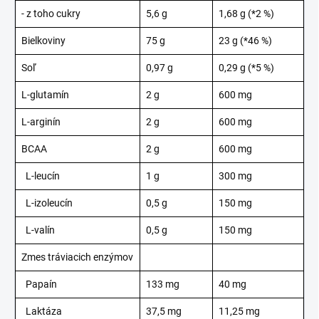
- z toho cukry
5,6 g
1,68 g (*2 %)
Bielkoviny
75 g
23 g (*46 %)
Soľ
0,97 g
0,29 g (*5 %)
L-glutamín
2 g
600 mg
L-arginín
2 g
600 mg
BCAA
2 g
600 mg
L-leucín
1 g
300 mg
L-izoleucín
0,5 g
150 mg
L-valín
0,5 g
150 mg
Zmes tráviacich enzýmov
Papaín
133 mg
40 mg
Laktáza
37,5 mg
11,25 mg