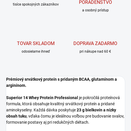
PORADENSTVO
tisíce spokojných zákazníkov
a osobný prístup
TOVAR SKLADOM
DOPRAVA ZADARMO
odosielame ihneď
pri nákupe nad 60 €
Prémiový srvátkový proteín s pridaným BCAA, glutamínom a
arginínom.
Superior 14 Whey Protein Professional
je pokročilá proteínová
formula, ktorá obsahuje kvalitný srvátkový proteín a pridané
aminokyseliny. Každá dávka poskytuje
23 g bielkovín a nízky
obsah tuku
, vďaka čomu je ideálnou voľbou pre budovanie svalov,
formovanie postavy aj pri redukčných diétach.