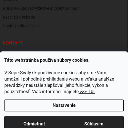
Prečo nakupovať výživové doplnky od nás?
Recenzie obchodu
Osobný odber v Žiline
KONTAKT
info
@
supersvaly.sk
Táto webstránka používa súbory cookies.
+421 940 719 718
V SuperSvaly.sk používame cookies, aby sme Vám
SuperSvaly.sk - doplnky výživy
umožnili pohodlné prehliadanie webu a vďaka analýze
prevádzky neustále zlepšovali jeho funkcie, výkon a
supersvaly.sk
použiteľnosť. Viac informácií nájdete
>>> TU
.
Nastavenie
Copyright 2026
SuperSvaly.sk
. Všetky práva vyhradené.
Upraviť nastavenie
cookies
Odmietnuť
Súhlasím