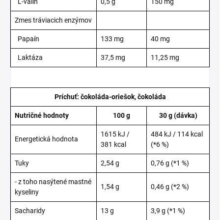
L-valín
0,5 g
150 mg
Zmes tráviacich enzýmov
Papaín
133 mg
40 mg
Laktáza
37,5 mg
11,25 mg
Príchuť: čokoláda-oriešok, čokoláda
Nutričné hodnoty
100 g
30 g (dávka)
1615 kJ /
484 kJ / 114 kcal
Energetická hodnota
381 kcal
(*6 %)
Tuky
2,54 g
0,76 g (*1 %)
- z toho nasýtené mastné
1,54 g
0,46 g (*2 %)
kyseliny
Sacharidy
13 g
3,9 g (*1 %)