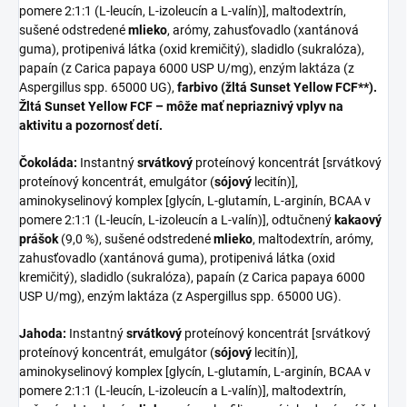
pomere 2:1:1 (L-leucín, L-izoleucín a L-valín)], maltodextrín,
sušené odstredené
mlieko
, arómy, zahusťovadlo (xantánová
guma), protipenivá látka (oxid kremičitý), sladidlo (sukralóza),
papaín (z Carica papaya 6000 USP U/mg), enzým laktáza (z
Aspergillus spp. 65000 UG),
farbivo (žltá Sunset Yellow FCF**).
Žltá Sunset Yellow FCF – môže mať nepriaznivý vplyv na
aktivitu a pozornosť detí.
Čokoláda:
Instantný
srvátkový
proteínový koncentrát [srvátkový
proteínový koncentrát, emulgátor (
sójový
lecitín)],
aminokyselinový komplex [glycín, L-glutamín, L-arginín, BCAA v
pomere 2:1:1 (L-leucín, L-izoleucín a L-valín)], odtučnený
kakaový
prášok
(9,0 %), sušené odstredené
mlieko
, maltodextrín, arómy,
zahusťovadlo (xantánová guma), protipenivá látka (oxid
kremičitý), sladidlo (sukralóza), papaín (z Carica papaya 6000
USP U/mg), enzým laktáza (z Aspergillus spp. 65000 UG).
Jahoda:
Instantný
srvátkový
proteínový koncentrát [srvátkový
proteínový koncentrát, emulgátor (
sójový
lecitín)],
aminokyselinový komplex [glycín, L-glutamín, L-arginín, BCAA v
pomere 2:1:1 (L-leucín, L-izoleucín a L-valín)], maltodextrín,