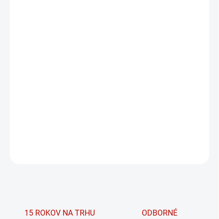
PRÍCHUŤ
MÔŽEME DORUČIŤ DO:
ZVOĽTE VARIANT
MOŽNOSTI DORUČENIA
−
+
PRIDAŤ DO KOŠÍKA
Prémiový srvátkový proteín s pridaným
BCAA, glutamínom a arginínom.
DETAILNÉ INFORMÁCIE
OPÝTAŤ SA
15 ROKOV NA TRHU
ODBORNÉ