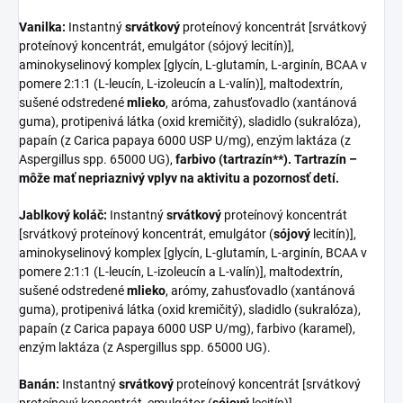
Vanilka:
Instantný
srvátkový
proteínový koncentrát [srvátkový
proteínový koncentrát, emulgátor (sójový lecitín)],
aminokyselinový komplex [glycín, L-glutamín, L-arginín, BCAA v
pomere 2:1:1 (L-leucín, L-izoleucín a L-valín)], maltodextrín,
sušené odstredené
mlieko
, aróma, zahusťovadlo (xantánová
guma), protipenivá látka (oxid kremičitý), sladidlo (sukralóza),
papaín (z Carica papaya 6000 USP U/mg), enzým laktáza (z
Aspergillus spp. 65000 UG),
farbivo (tartrazín**). Tartrazín –
môže mať nepriaznivý vplyv na aktivitu a pozornosť detí.
Jablkový koláč:
Instantný
srvátkový
proteínový koncentrát
[srvátkový proteínový koncentrát, emulgátor (
sójový
lecitín)],
aminokyselinový komplex [glycín, L-glutamín, L-arginín, BCAA v
pomere 2:1:1 (L-leucín, L-izoleucín a L-valín)], maltodextrín,
sušené odstredené
mlieko
, arómy, zahusťovadlo (xantánová
guma), protipenivá látka (oxid kremičitý), sladidlo (sukralóza),
papaín (z Carica papaya 6000 USP U/mg), farbivo (karamel),
enzým laktáza (z Aspergillus spp. 65000 UG).
Banán:
Instantný
srvátkový
proteínový koncentrát [srvátkový