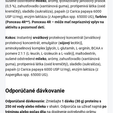
sušené odstredené
mlieko
, arómy, lyofilizovaný jahodový prášok
(0,5 %), zahusťovadlo (xantánová guma), protipenivá látka (oxid
kremičitý), sladidlo (sukralóza), papaín (z Carica papaya 6000
USP U/mg), enzým laktáza (z Aspergillus spp. 65000 UG),
farbivo
(Ponceau 4R**). Ponceau 4R – môže mať nepriaznivý vplyv na
aktivitu a pozornosť detí.
Kokos:
Instantný
srvátkový
proteínový koncentrát [srvátkový
proteínový koncentrát, emulgátor (
sójový
lecitín)],
aminokyselinový komplex [glycín, L-glutamín, L-arginín, BCAA v
pomere 2:1:1 (L-leucín, L-izoleucín a L-valín)], maltodextrín,
sušené odstredené
mlieko
, arómy, zahusťovadlo (xantánová
guma), protipenivá látka (oxid kremičitý), sladidlo (sukralóza),
papaín (z Carica papaya 6000 USP U/mg), enzým laktáza (z
Aspergillus spp. 65000 UG).
Odporúčané dávkovanie
Odporúčané dávkovanie:
Zmiešajte
1 dávku (30 g) proteínu s
250 ml vody alebo mlieka
v shakri. Odporúča sa užívať najmä
po
tréningu alebo počas dňa
na doplnenie potrebného príjmu