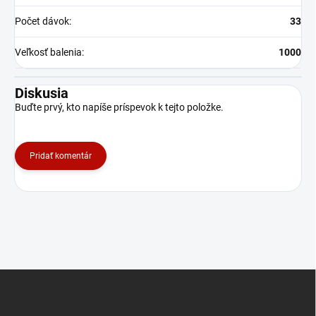
Počet dávok
:
33
Veľkosť balenia
:
1000
Diskusia
Buďte prvý, kto napíše príspevok k tejto položke.
Pridať komentár
Z
á
p