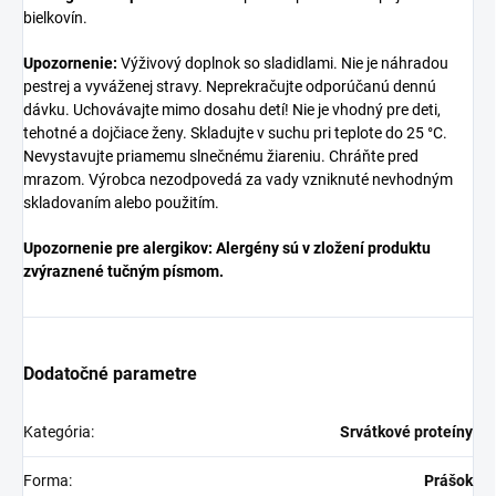
bielkovín.
Upozornenie:
Výživový doplnok so sladidlami. Nie je náhradou
pestrej a vyváženej stravy. Neprekračujte odporúčanú dennú
dávku. Uchovávajte mimo dosahu detí! Nie je vhodný pre deti,
tehotné a dojčiace ženy. Skladujte v suchu pri teplote do 25 °C.
Nevystavujte priamemu slnečnému žiareniu. Chráňte pred
mrazom. Výrobca nezodpovedá za vady vzniknuté nevhodným
skladovaním alebo použitím.
Upozornenie pre alergikov: Alergény sú v zložení produktu
zvýraznené tučným písmom.
Dodatočné parametre
Kategória
:
Srvátkové proteíny
Forma
:
Prášok