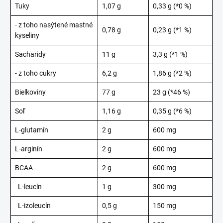
Tuky
1,07 g
0,33 g (*0 %)
- z toho nasýtené mastné
0,78 g
0,23 g (*1 %)
kyseliny
Sacharidy
11 g
3,3 g (*1 %)
- z toho cukry
6,2 g
1,86 g (*2 %)
Bielkoviny
77 g
23 g (*46 %)
Soľ
1,16 g
0,35 g (*6 %)
L-glutamín
2 g
600 mg
L-arginín
2 g
600 mg
BCAA
2 g
600 mg
L-leucín
1 g
300 mg
L-izoleucín
0,5 g
150 mg