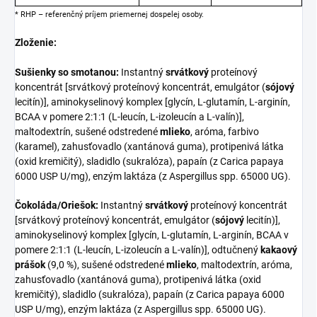
* RHP – referenčný príjem priemernej dospelej osoby.
Zloženie:
Sušienky so smotanou:
Instantný
srvátkový
proteínový
koncentrát [srvátkový proteínový koncentrát, emulgátor (
sójový
lecitín)], aminokyselinový komplex [glycín, L-glutamín, L-arginín,
BCAA v pomere 2:1:1 (L-leucín, L-izoleucín a L-valín)],
maltodextrín, sušené odstredené
mlieko
, aróma, farbivo
(karamel), zahusťovadlo (xantánová guma), protipenivá látka
(oxid kremičitý), sladidlo (sukralóza), papaín (z Carica papaya
6000 USP U/mg), enzým laktáza (z Aspergillus spp. 65000 UG).
Čokoláda/Oriešok:
Instantný
srvátkový
proteínový koncentrát
[srvátkový proteínový koncentrát, emulgátor (
sójový
lecitín)],
aminokyselinový komplex [glycín, L-glutamín, L-arginín, BCAA v
pomere 2:1:1 (L-leucín, L-izoleucín a L-valín)], odtučnený
kakaový
prášok
(9,0 %), sušené odstredené
mlieko
, maltodextrín, aróma,
zahusťovadlo (xantánová guma), protipenivá látka (oxid
kremičitý), sladidlo (sukralóza), papaín (z Carica papaya 6000
USP U/mg), enzým laktáza (z Aspergillus spp. 65000 UG).