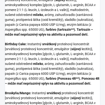
proteínový koncentrát, emulgátor (
sójový
lecitín)],
aminokyselinový komplex [glycín, L-glutamín, L-arginín, BCAA v
pomere 2:1:1 (L-leucín, L-izoleucín a L-valín)], maltodextrín,
sušené odstredené
mlieko,
arómy, zahusťovadlo (xantánová
guma), protipenivá látka (oxid kremičitý), sladidlo (sukralóza),
papaín (z Carica papaya 6000 USP U/mg), enzým laktáza (z
Aspergillus spp. 65000 UG),
farbivo (tartrazín**).
Tartrazín –
môže mať nepriaznivý vplyv na aktivitu a pozornosť detí.
Birthday Cake:
Instantný
srvátkový
proteínový koncentrát
[srvátkový proteínový koncentrát, emulgátor (
sójový
lecitín)],
aminokyselinový komplex [glycín, L-glutamín, L-arginín, BCAA v
pomere 2:1:1 (L-leucín, L-izoleucín a L-valín)], maltodextrín,
sušené odstredené
mlieko
, arómy, zahusťovadlo (xantánová
guma), protipenivá látka (oxid kremičitý), sladidlo (sukralóza),
papaín (z Carica papaya 6000 USP U/mg), enzým laktáza (z
Aspergillus spp. 65000 UG),
farbivo (Ponceau 4R**). Ponceau 4R
– môže mať nepriaznivý vplyv na aktivitu a pozornosť detí.
Broskyňa/Mango:
Instantný
srvátkový
proteínový koncentrát
[srvátkový proteínový koncentrát, emulgátor (
sójový
lecitín)],
aminokyselinový komplex [glycín, L-glutamín, L-arginín, BCAA v