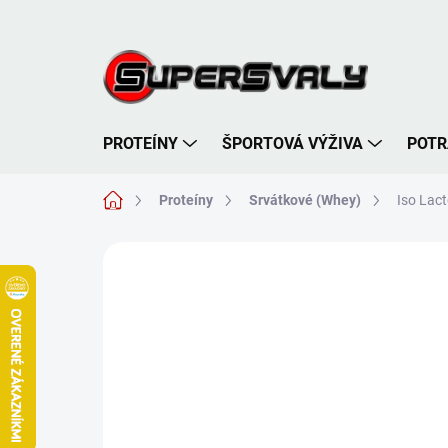
Prejsť
na
obsah
PROTEÍNY
ŠPORTOVÁ VÝŽIVA
POTR
Domov
Proteíny
Srvátkové (Whey)
Iso Lac
Neohodnotené
Podrobnosti hodnote
TIP