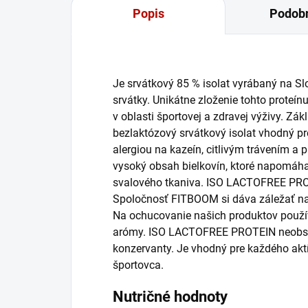
Popis
Podobn
Je srvátkový 85 % isolat vyrábaný na Slo
srvátky. Unikátne zloženie tohto proteín
v oblasti športovej a zdravej výživy. Zá
bezlaktózový srvátkový isolat vhodný pr
alergiou na kazeín, citlivým trávením a 
vysoký obsah bielkovín, ktoré napomáhaj
svalového tkaniva. ISO LACTOFREE PROTE
Spoločnosť FITBOOM si dáva záležať na
Na ochucovanie našich produktov použí
arómy. ISO LACTOFREE PROTEIN neobsah
konzervanty. Je vhodný pre každého aktív
športovca.
Nutričné hodnoty