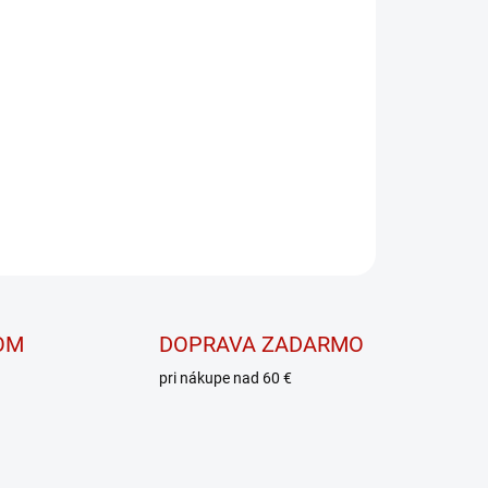
E VARIANT
MOŽNOSTI DORUČENIA
PRIDAŤ DO KOŠÍKA
ktorý sa veľmi rýchlo a ľahko vstrebáva
OPÝTAŤ SA
OM
DOPRAVA ZADARMO
pri nákupe nad 60 €