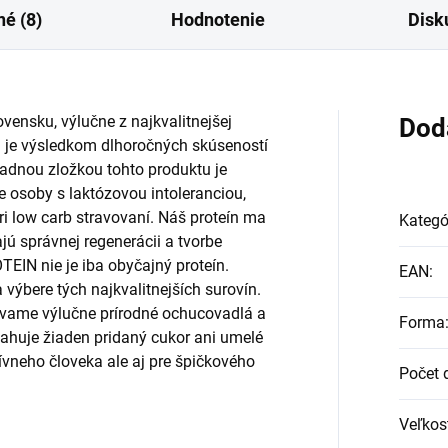
é (8)
Hodnotenie
Disk
vensku, výlučne z najkvalitnejšej
Dod
u je výsledkom dlhoročných skúseností
kladnou zložkou tohto produktu je
e osoby s laktózovou intoleranciou,
pri low carb stravovaní. Náš proteín ma
Kategó
ú správnej regenerácii a tvorbe
IN nie je iba obyčajný proteín.
EAN
:
 výbere tých najkvalitnejších surovín.
vame výlučne prírodné ochucovadlá a
Forma
uje žiaden pridaný cukor ani umelé
neho človeka ale aj pre špičkového
Počet 
Veľkos