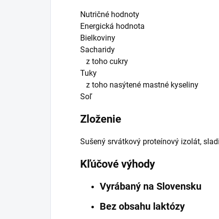
Nutričné hodnoty
Energická hodnota
Bielkoviny
Sacharidy
z toho cukry
Tuky
z toho nasýtené mastné kyseliny
Soľ
Zloženie
Sušený srvátkový proteínový izolát, slad
Kľúčové výhody
Vyrábaný na Slovensku
Bez obsahu laktózy