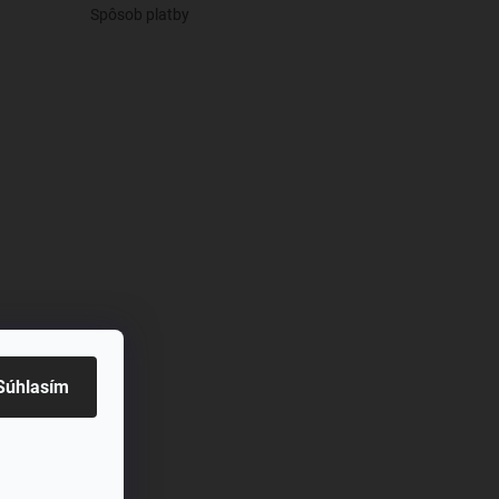
Spôsob platby
živy
Súhlasím