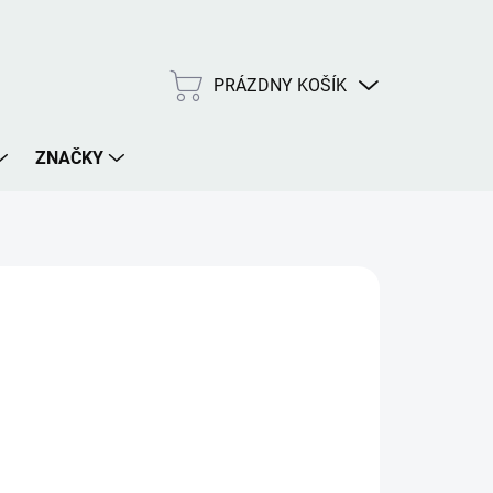
PRÁZDNY KOŠÍK
NÁKUPNÝ
KOŠÍK
ZNAČKY