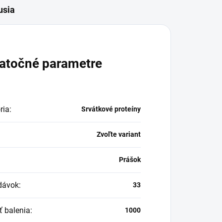
usia
atočné parametre
ria
:
Srvátkové proteíny
Zvoľte variant
:
Prášok
dávok
:
33
ť balenia
:
1000