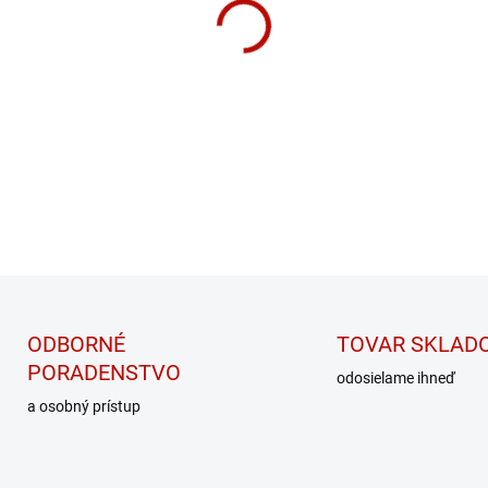
MÔŽEME DORUČIŤ DO:
ZVOĽT
−
+
Srvátkový proteínový izolát, 
DETAILNÉ INFORMÁCIE
ODBORNÉ
TOVAR SKLAD
PORADENSTVO
odosielame ihneď
a osobný prístup