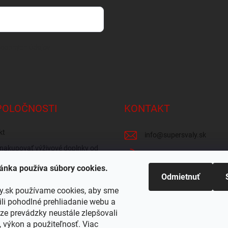
osobných údajov
POLOČNOSTI
KONTAKT
kt
info
@
supersvaly.sk
nakupovať výživové doplnky od
+421 940 719 718
ánka používa súbory cookies.
zie obchodu
SuperSvaly.sk - doplnky vý
Odmietnuť
 odber v Žiline
y.sk používame cookies, aby sme
supersvaly.sk
i pohodlné prehliadanie webu a
ze prevádzky neustále zlepšovali
, výkon a použiteľnosť. Viac