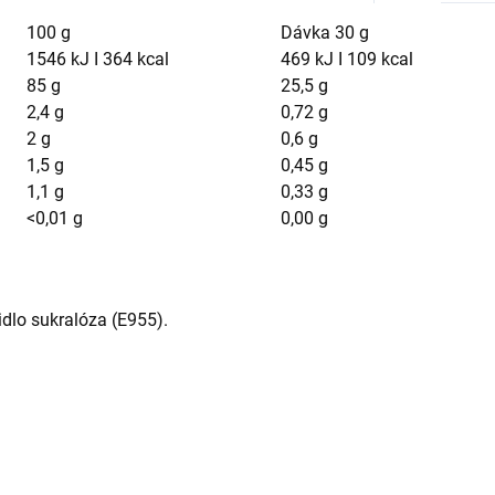
100 g
Dávka 30 g
1546 kJ I 364 kcal
469 kJ I 109 kcal
85 g
25,5 g
2,4 g
0,72 g
2 g
0,6 g
1,5 g
0,45 g
1,1 g
0,33 g
<0,01 g
0,00 g
idlo sukralóza (E955).