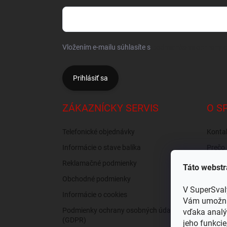
Vložením e-mailu súhlasíte s
podmienkami ochrany 
Prihlásiť sa
ZÁKAZNÍCKY SERVIS
O S
Telefonické objednávky
Konta
Informácie o stave balíka
Prečo 
nás?
Reklamačné podmienky
Táto webstr
Recen
Obchodné podmienky
Osobný
V SuperSval
Informácie o cookies
Vám umožnil
Podmienky ochrany osobných údajov
vďaka analý
(GDPR)
jeho funkcie