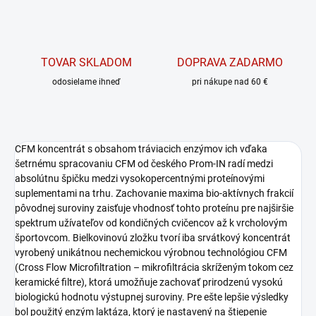
TOVAR SKLADOM
DOPRAVA ZADARMO
odosielame ihneď
pri nákupe nad 60 €
CFM koncentrát s obsahom tráviacich enzýmov ich vďaka
šetrnému spracovaniu CFM od českého Prom-IN radí medzi
absolútnu špičku medzi vysokopercentnými proteínovými
suplementami na trhu. Zachovanie maxima bio-aktívnych frakcií
pôvodnej suroviny zaisťuje vhodnosť tohto proteínu pre najširšie
spektrum užívateľov od kondičných cvičencov až k vrcholovým
športovcom. Bielkovinovú zložku tvorí iba srvátkový koncentrát
vyrobený unikátnou nechemickou výrobnou technológiou CFM
(Cross Flow Microfiltration – mikrofiltrácia skríženým tokom cez
keramické filtre), ktorá umožňuje zachovať prirodzenú vysokú
biologickú hodnotu výstupnej suroviny. Pre ešte lepšie výsledky
bol použitý enzým laktáza, ktorý je nastavený na štiepenie