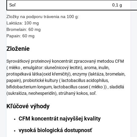
Soľ
0,1 g
Zložky na podporu trávenia na 100 g:
Laktáza: 100 mg
Bromelain: 60 mg
Papain: 60 mg
Zloženie
Syrovátkový proteinový koncentrát zpracovaný metodou CFM
( mléko , emulgátor: slunečnicový lecitin), aroma, inulin,
protispékavá látka(oxid křemičitý), enzymy (laktáza, bromelain,
papain), probiotické kultury ( lactobacillus acidophilus,
bifidobacterium longum, lactobacillus casei ( mléko )) , sladidlá
(sukralóza, neohesperidín), strúhaný kokos, soľ.
Kľúčové výhody
CFM koncentrát najvyššej kvality
vysoká biologická dostupnosť