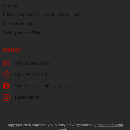
Kontakt
Prečo nakupovať výživové doplnky od nás?
Recenzie obchodu
Osobný odber v Žiline
KONTAKT
info
@
supersvaly.sk
+421 940 719 718
SuperSvaly.sk - doplnky výživy
supersvaly.sk
Copyright 2026
SuperSvaly.sk
. Všetky práva vyhradené.
Upraviť nastavenie
cookies