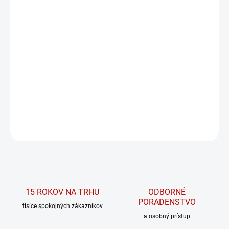
MÔŽEME DORUČIŤ DO:
ZVOĽTE VARIANT
MOŽNOSTI DORUČENIA
−
+
PRIDAŤ DO KOŠÍKA
CFM Whey proteín
DETAILNÉ INFORMÁCIE
OPÝTAŤ SA
15 ROKOV NA TRHU
ODBORNÉ
PORADENSTVO
tisíce spokojných zákazníkov
a osobný prístup