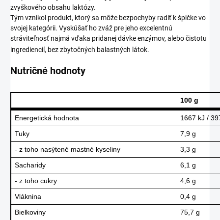
zvyškového obsahu laktózy.
Tým vznikol produkt, ktorý sa môže bezpochyby radiť k špičke vo
svojej kategórii. Vyskúšať ho zváž pre jeho excelentnú
stráviteľnosť najmä vďaka pridanej dávke enzýmov, alebo čistotu
ingrediencií, bez zbytočných balastných látok.
Nutričné hodnoty
100 g
Energetická hodnota
1667 kJ / 39
Tuky
7,9 g
- z toho nasýtené mastné kyseliny
3,3 g
Sacharidy
6,1 g
- z toho cukry
4,6 g
Vláknina
0,4 g
Bielkoviny
75,7 g