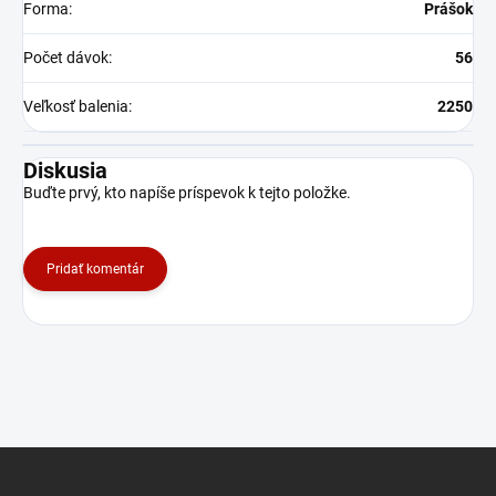
Forma
:
Prášok
Počet dávok
:
56
Veľkosť balenia
:
2250
Diskusia
Buďte prvý, kto napíše príspevok k tejto položke.
Pridať komentár
Z
á