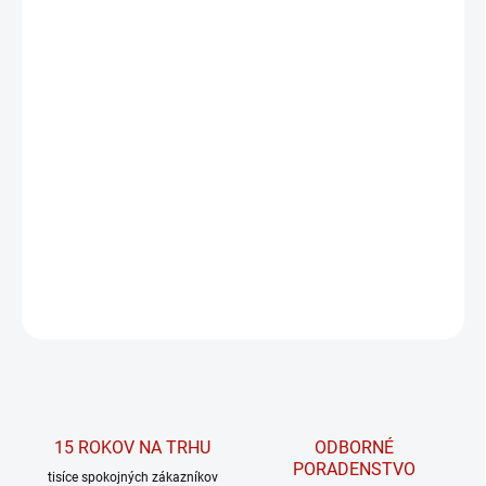
PRÍCHUŤ
MÔŽEME DORUČIŤ DO:
ZVOĽTE VARIANT
MOŽNOSTI DORUČENIA
−
+
PRIDAŤ DO KOŠÍKA
Skutočná pochúťka plná bielkovín a nízkym obsahom cukru!
DETAILNÉ INFORMÁCIE
OPÝTAŤ SA
15 ROKOV NA TRHU
ODBORNÉ
PORADENSTVO
tisíce spokojných zákazníkov