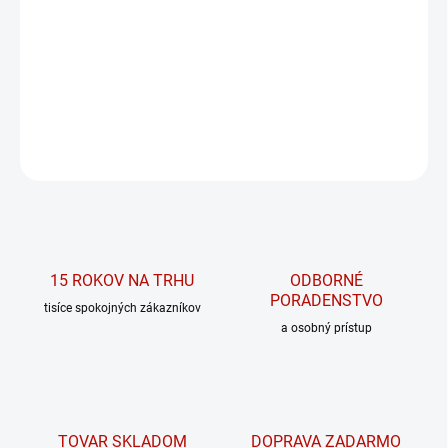
Lahodná kokosová Bounty tyčinka s vysokým obsahom
proteínov.
DETAILNÉ INFORMÁCIE
OPÝTAŤ SA
15 ROKOV NA TRHU
ODBORNÉ
PORADENSTVO
tisíce spokojných zákazníkov
a osobný prístup
TOVAR SKLADOM
DOPRAVA ZADARMO