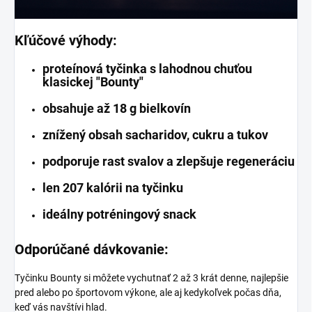
Kľúčové výhody:
proteínová tyčinka s lahodnou chuťou
klasickej "Bounty"
obsahuje až 18 g bielkovín
znížený obsah sacharidov, cukru a tukov
podporuje rast svalov a zlepšuje regeneráciu
len 207 kalórii na tyčinku
ideálny potréningový snack
Odporúčané dávkovanie:
Tyčinku Bounty si môžete vychutnať 2 až 3 krát denne, najlepšie
pred alebo po športovom výkone, ale aj kedykoľvek počas dňa,
keď vás navštívi hlad.