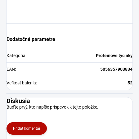
Dodatočné parametre
Kategória
:
Proteínové tyčinky
EAN
:
5056357903834
Veľkosť balenia
:
52
Diskusia
Buďte prvý, kto napíše príspevok k tejto položke.
Pridať komentár