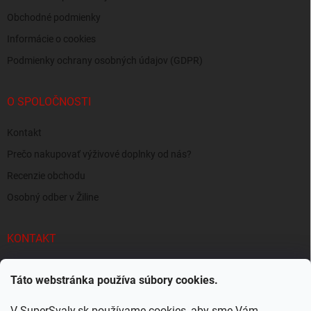
Obchodné podmienky
Informácie o cookies
Podmienky ochrany osobných údajov (GDPR)
O SPOLOČNOSTI
Kontakt
Prečo nakupovať výživové doplnky od nás?
Recenzie obchodu
Osobný odber v Žiline
KONTAKT
info
@
supersvaly.sk
Táto webstránka používa súbory cookies.
+421 940 719 718
V SuperSvaly.sk používame cookies, aby sme Vám