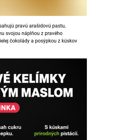
bsahujú pravú arašidovú pastu,
u svojou náplňou z pravého
ielej čokolády a posýpkou z kúskov