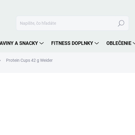
Hľadať
AVINY A SNACKY
FITNESS DOPLNKY
OBLEČENIE
Protein Cups 42 g Weider
nia
ZNAČKA:
WEIDER
2,30 €
Jednotková
ZVOĽTE VARIANT
cena:
PRÍCHUŤ
MÔŽEME DORUČIŤ DO:
ZVOĽT