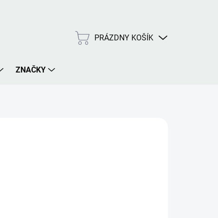
PRÁZDNY KOŠÍK
NÁKUPNÝ
KOŠÍK
ZNAČKY
E VARIANT
MOŽNOSTI DORUČENIA