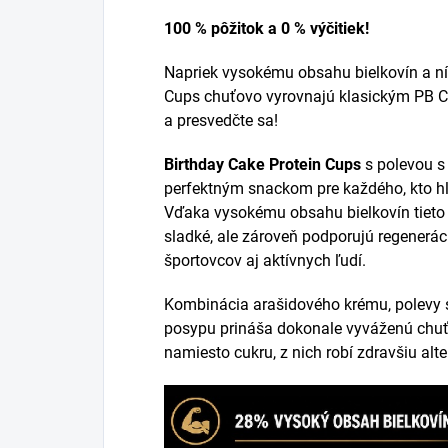
100 % pôžitok a 0 % výčitiek!
Napriek vysokému obsahu bielkovín a n
Cups chuťovo vyrovnajú klasickým PB C
a presvedčte sa!
Birthday Cake Protein Cups
s polevou s 
perfektným snackom pre každého, kto hľ
Vďaka vysokému obsahu bielkovín tieto 
sladké, ale zároveň podporujú regeneráci
športovcov aj aktívnych ľudí.
Kombinácia arašidového krému, polevy s
posypu prináša dokonale vyváženú chuť. P
namiesto cukru, z nich robí zdravšiu alt