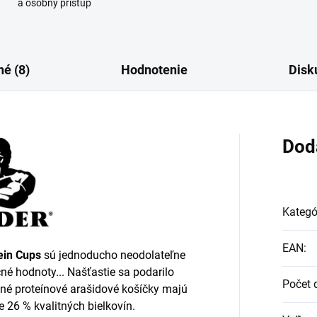
a osobný prístup
é (8)
Hodnotenie
Disk
Dod
Kategó
EAN
:
ein Cups
sú jednoducho neodolateľne
čné hodnoty... Našťastie sa podarilo
Počet 
utné proteínové arašidové košíčky majú
 26 % kvalitných bielkovín.