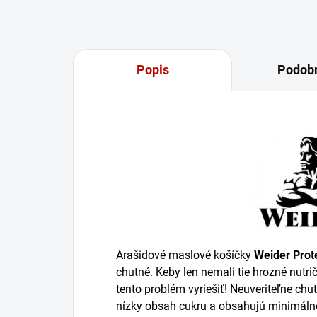
Popis
Podobn
Arašidové maslové košíčky
Weider Prot
chutné. Keby len nemali tie hrozné nutri
tento problém vyriešiť! Neuveriteľne ch
nízky obsah cukru a obsahujú minimálne