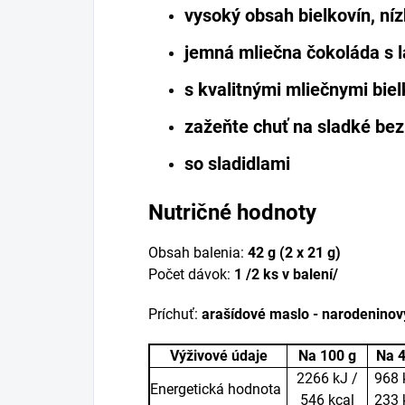
vysoký obsah bielkovín, ní
jemná mliečna čokoláda s 
s kvalitnými mliečnymi bie
zažeňte chuť na sladké bez 
so sladidlami
Nutričné hodnoty
Obsah balenia:
42 g (2 x 21 g)
Počet dávok:
1
/2 ks v balení/
Príchuť:
arašídové maslo - narodeninov
Výživové údaje
Na 100 g
Na 4
2266 kJ /
968 
Energetická hodnota
546 kcal
233 