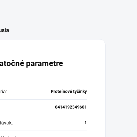
usia
atočné parametre
ria
:
Proteínové tyčinky
8414192349601
dávok
:
1