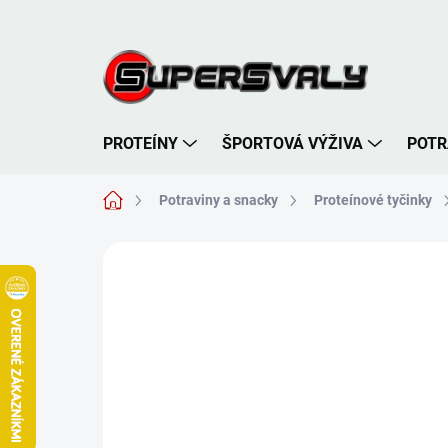
Prejsť
na
obsah
PROTEÍNY
ŠPORTOVÁ VÝŽIVA
POTR
Domov
Potraviny a snacky
Proteínové tyčinky
Neohodnotené
Podrobnosti hodnote