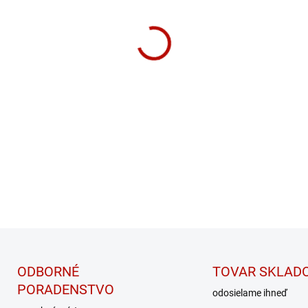
−
+
Protein Cups spá
chutnú polevu z b
a vysoký obsah bi
DETAILNÉ INFORMÁCIE
ODBORNÉ
TOVAR SKLAD
PORADENSTVO
odosielame ihneď