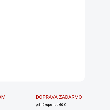
PRIDAŤ DO KOŠÍKA
jajú lahodné orechové maslo,
ielej alebo mliečnej čokolády
elkovín!
OPÝTAŤ SA
OM
DOPRAVA ZADARMO
pri nákupe nad 60 €