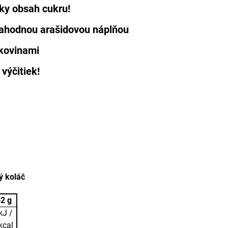
zky obsah cukru!
lahodnou arašidovou náplňou
lkovinami
výčitiek!
ý koláč
2 g
kJ /
kcal