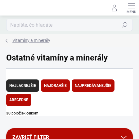
Prejsť
na
obsah
Hľadať
Vitamíny a minerály
Ostatné vitamíny a minerály
R
a
NAJLACNEJŠIE
NAJDRAHŠIE
NAJPREDÁVANEJŠIE
d
e
ABECEDNE
n
i
30
položiek celkom
e
p
r
ZAVRIEŤ FILTER