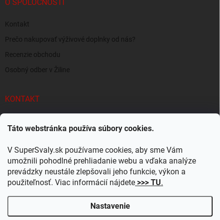
O SPOLOČNOSTI
Kontakt
Prečo nakupovať výživové doplnky od nás?
Recenzie obchodu
Osobný odber v Žiline
KONTAKT
info
@
supersvaly.sk
Táto webstránka používa súbory cookies.
+421 940 719 718
V SuperSvaly.sk používame cookies, aby sme Vám
SuperSvaly.sk - doplnky výživy
umožnili pohodlné prehliadanie webu a vďaka analýze
prevádzky neustále zlepšovali jeho funkcie, výkon a
supersvaly.sk
použiteľnosť. Viac informácií nájdete
>>> TU
.
Nastavenie