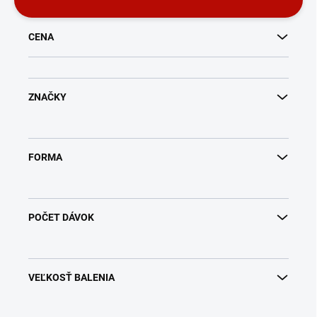
o
d
u
CENA
k
t
o
v
ZNAČKY
FORMA
POČET DÁVOK
VEĽKOSŤ BALENIA