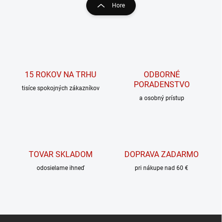
á
Hore
d
n
a
k
c
o
i
e
v
p
a
r
n
v
15 ROKOV NA TRHU
ODBORNÉ
i
k
PORADENSTVO
tisíce spokojných zákazníkov
e
y
a osobný prístup
v
ý
p
i
s
u
TOVAR SKLADOM
DOPRAVA ZADARMO
odosielame ihneď
pri nákupe nad 60 €
Z