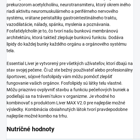
prekurzorom acetylcholínu, neurotransmiteru, ktorý okrem iného
riadi aktivitu neuromuskulárneho a periférneho nervového
systému, vrátane peristaltiky gastrointestinálneho traktu,
vazodilatácie, nálady, spánku, myslenia a poznávania.
Fosfatidylcholín je to, čo tvorí našu bunkovú membránovú
architektúru, ktorá taktiež zlepšuje bunkovú funkciu. Dodáva
lipidy do každej bunky každého orgánu a orgánového systému
tela.
Essential Liver je vytvorený pre všetkých užívateľov, ktorí dbajú na
stav svojej pečene. Či už ste bežný používateľ alebo profesionálny
športovec, sójové fosfolipidy vám môžu pomôcť zlepšiť
fungovanie vašich orgánov. Fosfolipidy sú látky telu vlastné.
Môžu priaznivo ovplyvniť stavbu a funkciu pečeňových buniek a
podieľajú sa na trávení tukov v organizme. Je vhodné ho
kombinovať s produktom Liver MAX V2.0 pre najlepšie možné
výsledky. Kombinácia obsiahnutých látok tvorí pravdepodobne
najlepšie možné kombo na trhu.
Nutričné hodnoty