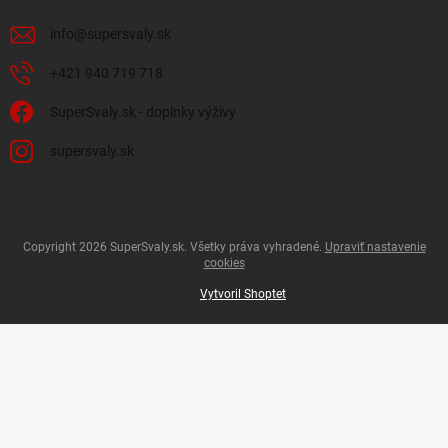
info
@
supersvaly.sk
+421 940 719 718
SuperSvaly.sk - doplnky výživy
supersvaly.sk
Copyright 2026
SuperSvaly.sk
. Všetky práva vyhradené.
Upraviť nastavenie
cookies
Vytvoril Shoptet