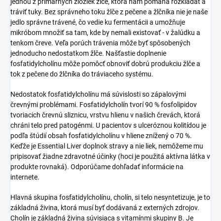
jednou z primárnych zložiek žlče, ktorá nám pomáha rozkladať a
tráviť tuky. Bez správneho toku žlče z pečene a žlčníka nie je naše
jedlo správne trávené, čo vedie ku fermentácii a umožňuje
mikróbom množiť sa tam, kde by nemali existovať - v žalúdku a
tenkom čreve. Veľa porúch trávenia môže byť spôsobených
jednoducho nedostatkom žlče. Našťastie doplnenie
fosfatidylcholínu môže pomôcť obnoviť dobrú produkciu žlče a
tok z pečene do žlčníka do tráviaceho systému.
Nedostatok fosfatidylcholínu má súvislosti so zápalovými
črevnými problémami. Fosfatidylcholín tvorí 90 % fosfolipidov
tvoriacich črevnú sliznicu, vrstvu hlienu v našich črevách, ktorá
chráni telo pred patogénmi. U pacientov s ulceróznou kolitídou je
podľa štúdií obsah fosfatidylcholínu v hliene znížený o 70 %.
Keďže je Essential Liver doplnok stravy a nie liek, nemôžeme mu
pripisovať žiadne zdravotné účinky (hoci je použitá aktívna látka v
produkte rovnaká). Odporúčame dohľadať informácie na
internete.
Hlavná skupina fosfatidylcholínu, cholín, si telo nesyntetizuje, je to
základná živina, ktorá musí byť dodávaná z externých zdrojov.
Cholín je základná živina súvisiaca s vitamínmi skupiny B. Je