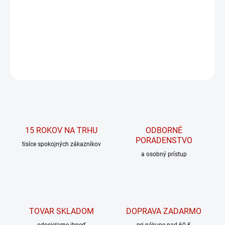
Esenciálne fosfolipidy na podporu funkcie pečene
DETAILNÉ INFORMÁCIE
OPÝTAŤ SA
15 ROKOV NA TRHU
ODBORNÉ
PORADENSTVO
tisíce spokojných zákazníkov
a osobný prístup
TOVAR SKLADOM
DOPRAVA ZADARMO