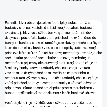
odosielame ihneď
pri nákupe nad 60 €
Essential Liver obsahuje sójové fosfolipidy s obsahom 3-sn-
fosfatidylcholínu. Fosfolipid je lipid, ktorý obsahuje fosfátovú
skupinu a je hlavnou zložkou bunkových membrán. Lipidová
dvojvrstva pôsobí ako bariéra pre priechod molekúl a iónov do
bunky az bunky, ale taktiež umožňuje selektívny priechod určitých
látok do buniek a z buniek von. Ide o biologický substrát, ktorý
prispieva k štruktúre a funkcii bunkovej membrány. Pretože je jeho
architektúra podobná architektúre bunkovej membrány, je
membránou prijímaný ako stavebný blok, ktorý sa začleňuje do
štruktúry bunky. Úrovne fosfatidylcholínu klesajú s vekom,
zranením, toxickým pôsobením, znečistením, pesticídmi a
nedostatkom výživnej stravy. Funkčne fosfatidylcholín zlepšuje
voľný priechod potravy a energie do bunky a zároveň odvádza
odpad von. Týmto spôsobom zlepšuje proces metabolizmu v
bunke. Lepší bunkový metabolizmus = lepšie bunkové zdravie.
Fosfatidylcholín je tiež kľúčovou zložkou zdravia pečene. Je