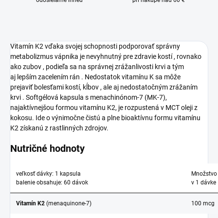
odosielame ihneď
pri nákupe nad 60 €
Vitamín K2 vďaka svojej schopnosti podporovať správny
metabolizmus vápnika je nevyhnutný pre zdravie kostí , rovnako
ako zubov , podieľa sa na správnej zrážanlivosti krvi a tým
aj lepším zacelením rán . Nedostatok vitamínu K sa môže
prejaviť bolesťami kostí, kĺbov , ale aj nedostatočným zrážaním
krvi . Softgélová kapsula s menachinónom-7 (MK-7),
najaktívnejšou formou vitamínu K2, je rozpustená v MCT oleji z
kokosu. Ide o výnimočne čistú a plne bioaktívnu formu vitamínu
K2 získanú z rastlinných zdrojov.
Nutričné hodnoty
veľkosť dávky: 1 kapsula
Množstvo
balenie obsahuje: 60 dávok
v 1 dávke
Vitamín K2
(menaquinone-7)
100 mcg