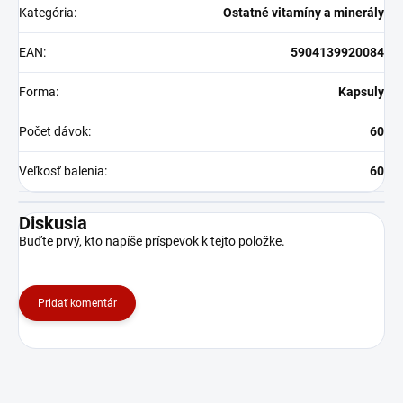
Kategória
:
Ostatné vitamíny a minerály
EAN
:
5904139920084
Forma
:
Kapsuly
Počet dávok
:
60
Veľkosť balenia
:
60
Diskusia
Buďte prvý, kto napíše príspevok k tejto položke.
Pridať komentár