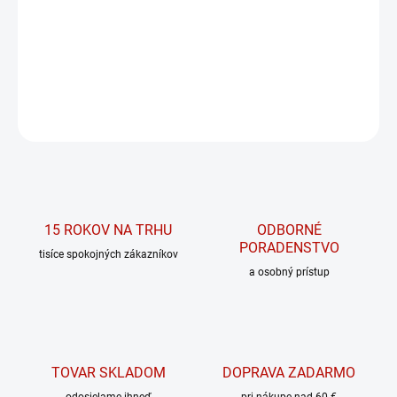
K2 hrá dôležitú úlohu pri zdraví kostí, zubov a ciev
DETAILNÉ INFORMÁCIE
OPÝTAŤ SA
15 ROKOV NA TRHU
ODBORNÉ
PORADENSTVO
tisíce spokojných zákazníkov
a osobný prístup
TOVAR SKLADOM
DOPRAVA ZADARMO