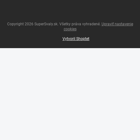
Copyright 2026
SuperSvaly.sk
. Všetky práva vyhradené.
Upraviť nastavenie
cookies
Vytvoril Shoptet