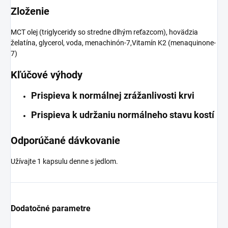
Zloženie
MCT olej (triglyceridy so stredne dlhým reťazcom), hovädzia
želatína, glycerol, voda, menachinón-7,Vitamín K2 (menaquinone-
7)
Kľúčové výhody
Prispieva k normálnej zrážanlivosti krvi
Prispieva k udržaniu normálneho stavu kostí
Odporúčané dávkovanie
Užívajte 1 kapsulu denne s jedlom.
Dodatočné parametre