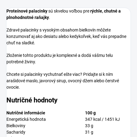
Proteínové palacinky
sú skvelou voľbou pre
rýchle, chutné a
plnohodnotné raňajky
.
Zdravé palacinky s vysokým obsahom bielkovín môžete
konzumovať aj ako desiatu alebo kedykoľvek, keď vás prepadne
chuť na sladké.
Zloženie tohto produktu je komplexné a dodá vášmu telu
potrebné živiny.
Chcete si palacinky vychutnať ešte viac? Pridajte si k ním
arašidové maslo, javorový sirup, ovocný džem alebo čerstvé
ovocie.
Nutričné hodnoty
Nutričné informácie
100 g
Energetická hodnota
347 kcal / 1451 kJ
Bielkoviny
33 g
Sacharidy
31 g