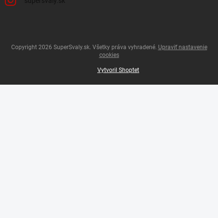
supersvaly.sk
Copyright 2026
SuperSvaly.sk
. Všetky práva vyhradené.
Upraviť nastavenie
cookies
Vytvoril Shoptet