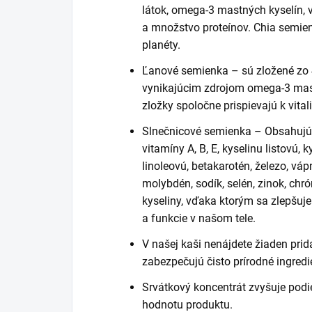
látok, omega-3 mastných kyselín, v
a množstvo proteínov. Chia semien
planéty.
Ľanové semienka – sú zložené zo 
vynikajúcim zdrojom omega-3 mastn
zložky spoločne prispievajú k vitali
Slnečnicové semienka – Obsahujú t
vitamíny A, B, E, kyselinu listovú,
linoleovú, betakarotén, železo, vápn
molybdén, sodík, selén, zinok, ch
kyseliny, vďaka ktorým sa zlepšuj
a funkcie v našom tele.
V našej kaši nenájdete žiaden prid
zabezpečujú čisto prírodné ingredi
Srvátkový koncentrát zvyšuje podie
hodnotu produktu.