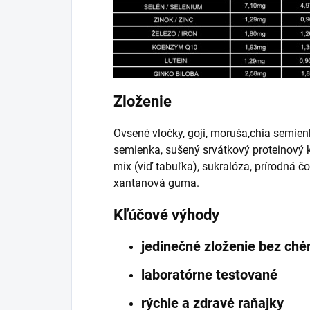
Zloženie
Ovsené vločky, goji, moruša,chia semien
semienka, sušený srvátkový proteinový k
mix (viď tabuľka), sukralóza, prírodná č
xantanová guma.
Kľúčové výhody
jedinečné zloženie bez ché
laboratórne testované
rýchle a zdravé raňajky