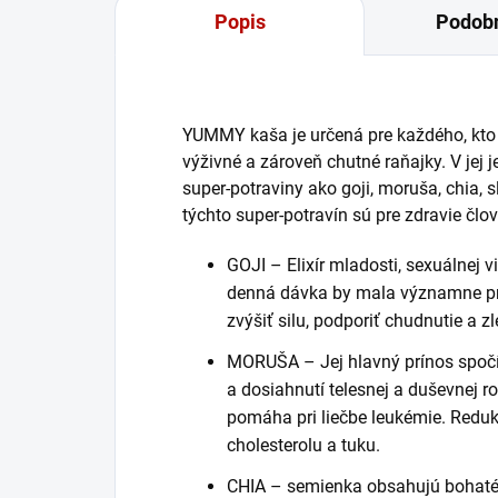
Popis
Podobn
YUMMY kaša je určená pre každého, kto 
výživné a zároveň chutné raňajky. V jej
super-potraviny ako goji, moruša, chia,
týchto super-potravín sú pre zdravie č
GOJI – Elixír mladosti, sexuálnej vi
denná dávka by mala významne predĺ
zvýšiť silu, podporiť chudnutie a z
MORUŠA – Jej hlavný prínos spočí
a dosiahnutí telesnej a duševnej r
pomáha pri liečbe leukémie. Reduku
cholesterolu a tuku.
CHIA – semienka obsahujú bohaté 