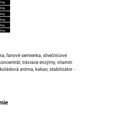
ka, ľanové semienka, slnečnicové
oncentrát, tráviace enzýmy, vitamín
okoládová aróma, kakao, stabilizátor -
mie