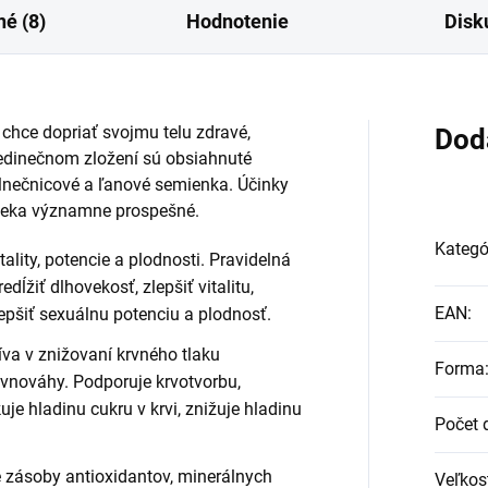
é (8)
Hodnotenie
Disk
chce dopriať svojmu telu zdravé,
Dod
 jedinečnom zložení sú obsiahnuté
 slnečnicové a ľanové semienka. Účinky
loveka významne prospešné.
Kategó
tality, potencie a plodnosti. Pravidelná
žiť dlhovekosť, zlepšiť vitalitu,
EAN
:
lepšiť sexuálnu potenciu a plodnosť.
va v znižovaní krvného tlaku
Forma
ovnováhy. Podporuje krvotvorbu,
je hladinu cukru v krvi, znižuje hladinu
Počet 
zásoby antioxidantov, minerálnych
Veľkos