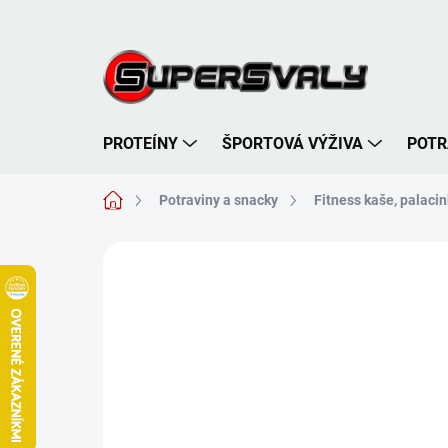
Prejsť
na
obsah
PROTEÍNY
ŠPORTOVÁ VÝŽIVA
POTR
Domov
Potraviny a snacky
Fitness kaše, palacin
Neohodnotené
Podrobnosti hodnote
TIP