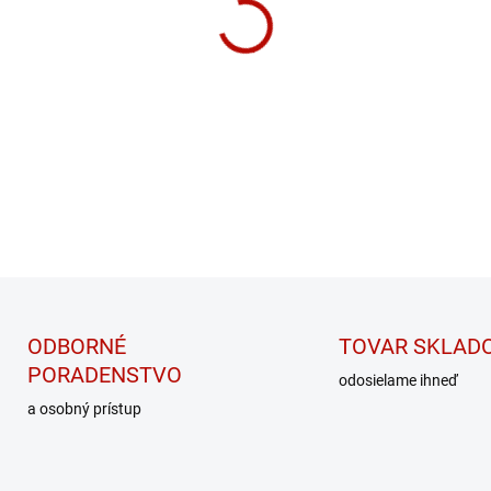
MÔŽEME DORUČIŤ DO:
ZVOĽT
−
+
YUMMY OATS nie je iba oby
DETAILNÉ INFORMÁCIE
ODBORNÉ
TOVAR SKLAD
PORADENSTVO
odosielame ihneď
a osobný prístup