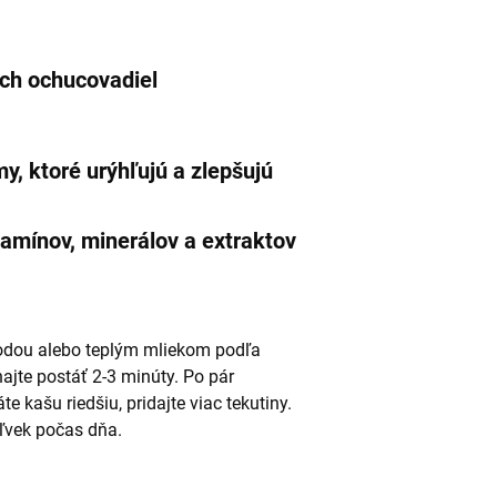
ých ochucovadiel
y, ktoré urýhľujú a zlepšujú
amínov, minerálov a extraktov
 vodou alebo teplým mliekom podľa
ajte postáť 2-3 minúty. Po pár
e kašu riedšiu, pridajte viac tekutiny.
oľvek počas dňa.