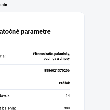
usia
atočné parametre
Fitness kaše, palacinky,
ria
:
pudingy a chipsy
8586021370206
:
Prášok
dávok
:
14
ť balenia
:
980