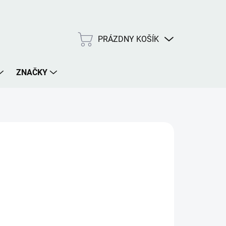
PRÁZDNY KOŠÍK
NÁKUPNÝ
KOŠÍK
ZNAČKY