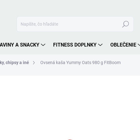
Hľadať
AVINY A SNACKY
FITNESS DOPLNKY
OBLEČENIE
ky, chipsy a iné
Ovsená kaša Yummy Oats 980 g FitBoom
nia
ZNAČKA:
FITBOOM
17 €
Jednotková
ZVOĽTE VARIANT
cena:
PRÍCHUŤ