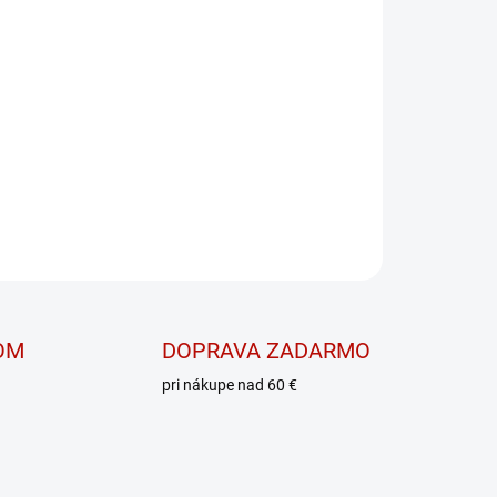
E VARIANT
MOŽNOSTI DORUČENIA
PRIDAŤ DO KOŠÍKA
čajná kaša
OPÝTAŤ SA
OM
DOPRAVA ZADARMO
pri nákupe nad 60 €