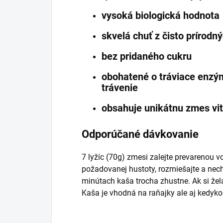
vysoká biologická hodnota
skvelá chuť z čisto prírodn
bez pridaného cukru
obohatené o tráviace enzým
trávenie
obsahuje unikátnu zmes vit
Odporúčané dávkovanie
7 lyžíc (70g) zmesi zalejte prevarenou
požadovanej hustoty, rozmiešajte a nech
minútach kaša trocha zhustne. Ak si želát
Kaša je vhodná na raňajky ale aj kedyk