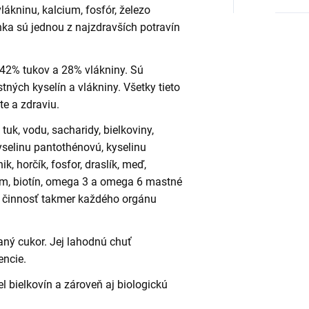
lákninu, kalcium, fosfór, železo
ka sú jednou z najzdravších potravín
42% tukov a 28% vlákniny. Sú
ých kyselín a vlákniny. Všetky tieto
te a zdraviu.
uk, vodu, sacharidy, bielkoviny,
 kyselinu pantothénovú, kyselinu
ik, horčík, fosfor, draslík, meď,
róm, biotín, omega 3 a omega 6 mastné
e činnosť takmer každého orgánu
aný cukor. Jej lahodnú chuť
encie.
l bielkovín a zároveň aj biologickú