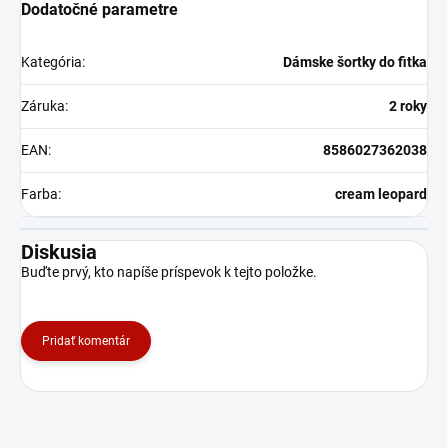
Dodatočné parametre
Kategória
:
Dámske šortky do fitka
Záruka
:
2 roky
EAN
:
8586027362038
Farba
:
cream leopard
Diskusia
Buďte prvý, kto napíše príspevok k tejto položke.
Pridať komentár