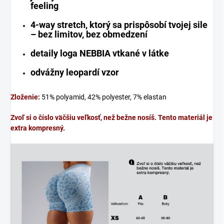
feeling
4-way stretch, ktorý sa prispôsobí tvojej sile
– bez limitov, bez obmedzení
detaily loga NEBBIA vtkané v látke
odvážny leopardí vzor
Zloženie:
51% polyamid, 42% polyester, 7% elastan
Zvoľ si o číslo väčšiu veľkosť, než bežne nosíš. Tento materiál je
extra kompresný.