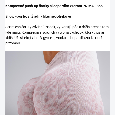
Kompresné push-up šortky s leopardím vzorom PRIMAL 856
Show your legs. Žiadny filter nepotrebuješ.
Seamless šortky zdvihnú zadok, vytvarujú pás a držia presne tam,
kde majú. Kompresia a scrunch vytvoria výsledok, ktorý cítiš aj
vidíš. Uži si letný vibe. V gyme aj vonku – leopardí vzor ťa udrží
prítomnú.