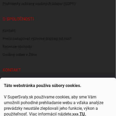
Podmienky ochrany osobných údajov (GDPR)
O SPOLOČNOSTI
Kontakt
Prečo nakupovať výživové doplnky od nás?
Recenzie obchodu
Osobný odber v Žiline
KONTAKT
info
@
supersvaly.sk
Táto webstránka používa súbory cookies.
+421 940 719 718
V SuperSvaly.sk používame cookies, aby sme Vám
SuperSvaly.sk - doplnky výživy
umožnili pohodlné prehliadanie webu a vďaka analýze
prevádzky neustále zlepšovali jeho funkcie, výkon a
supersvaly.sk
použiteľnosť. Viac informácií nájdete
>>> TU
.