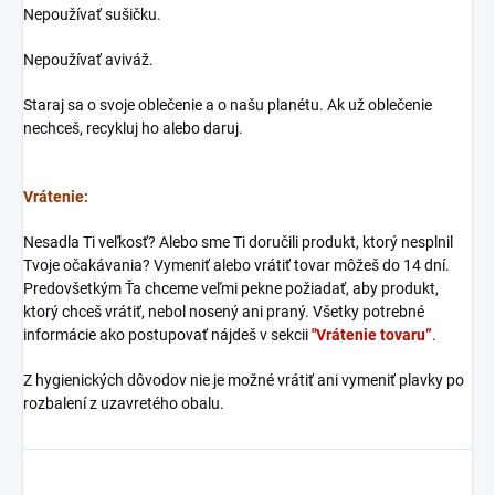
Nepoužívať sušičku.
Nepoužívať aviváž.
Staraj sa o svoje oblečenie a o našu planétu. Ak už oblečenie
nechceš, recykluj ho alebo daruj.
Vrátenie:
Nesadla Ti veľkosť? Alebo sme Ti doručili produkt, ktorý nesplnil
Tvoje očakávania? Vymeniť alebo vrátiť tovar môžeš do 14 dní.
Predovšetkým Ťa chceme veľmi pekne požiadať, aby produkt,
ktorý chceš vrátiť, nebol nosený ani praný. Všetky potrebné
informácie ako postupovať nájdeš v sekcii
"Vrátenie tovaru”
.
Z hygienických dôvodov nie je možné vrátiť ani vymeniť plavky po
rozbalení z uzavretého obalu.