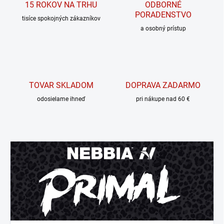
15 ROKOV NA TRHU
ODBORNÉ
PORADENSTVO
tisíce spokojných zákazníkov
a osobný prístup
TOVAR SKLADOM
DOPRAVA ZADARMO
odosielame ihneď
pri nákupe nad 60 €