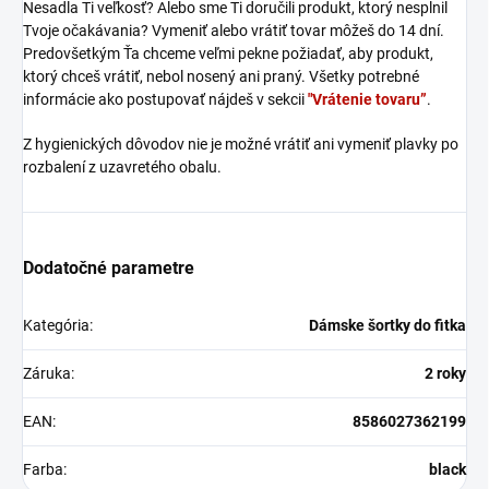
Nesadla Ti veľkosť? Alebo sme Ti doručili produkt, ktorý nesplnil
Tvoje očakávania? Vymeniť alebo vrátiť tovar môžeš do 14 dní.
Predovšetkým Ťa chceme veľmi pekne požiadať, aby produkt,
ktorý chceš vrátiť, nebol nosený ani praný. Všetky potrebné
informácie ako postupovať nájdeš v sekcii
"Vrátenie tovaru”
.
Z hygienických dôvodov nie je možné vrátiť ani vymeniť plavky po
rozbalení z uzavretého obalu.
Dodatočné parametre
Kategória
:
Dámske šortky do fitka
Záruka
:
2 roky
EAN
:
8586027362199
Farba
:
black