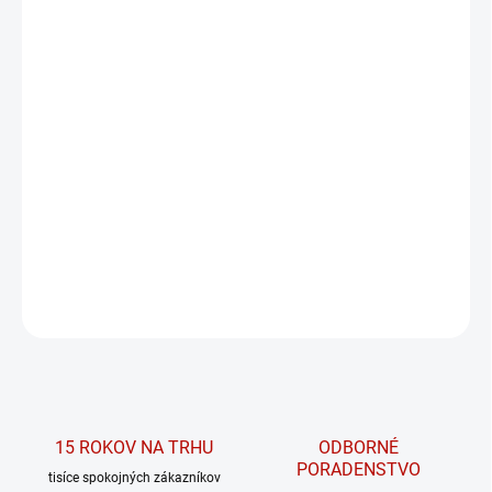
MÔŽEME DORUČIŤ DO:
ZVOĽTE VARIANT
MOŽNOSTI DORUČENIA
−
+
PRIDAŤ DO KOŠÍKA
High-waist šortky s vreckami 858 z kolekcie
PRIMAL od značky NEBBIA.
DETAILNÉ INFORMÁCIE
OPÝTAŤ SA
15 ROKOV NA TRHU
ODBORNÉ
PORADENSTVO
tisíce spokojných zákazníkov