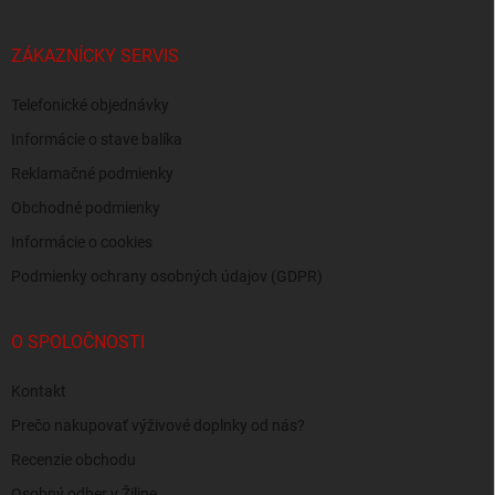
ZÁKAZNÍCKY SERVIS
Telefonické objednávky
Informácie o stave balíka
Reklamačné podmienky
Obchodné podmienky
Informácie o cookies
Podmienky ochrany osobných údajov (GDPR)
O SPOLOČNOSTI
Kontakt
Prečo nakupovať výživové doplnky od nás?
Recenzie obchodu
Osobný odber v Žiline