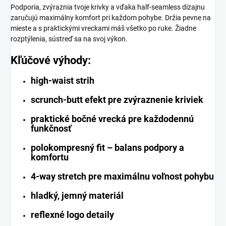
Podporia, zvýraznia tvoje krivky a vďaka half-seamless dizajnu
zaručujú maximálny komfort pri každom pohybe. Držia pevne na
mieste a s praktickými vreckami máš všetko po ruke. Žiadne
rozptýlenia, sústreď sa na svoj výkon.
Kľúčové výhody:
high-waist strih
scrunch-butt efekt pre zvýraznenie kriviek
praktické bočné vrecká pre každodennú
funkčnosť
polokompresný fit – balans podpory a
komfortu
4-way stretch pre maximálnu voľnost pohybu
hladký, jemný materiál
reflexné logo detaily