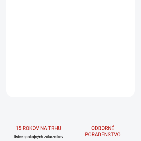
MÔŽEME DORUČIŤ DO:
ZVOĽTE VARIANT
MOŽNOSTI DORUČENIA
−
+
PRIDAŤ DO KOŠÍKA
High-waist šortky s vreckami 858 z kolekcie
PRIMAL od značky NEBBIA.
DETAILNÉ INFORMÁCIE
OPÝTAŤ SA
15 ROKOV NA TRHU
ODBORNÉ
PORADENSTVO
tisíce spokojných zákazníkov