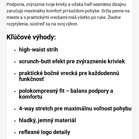
Podporia, zvýraznia tvoje krivky a vďaka half-seamless dizajnu
zaručujú maximálny komfort pri každom pohybe. Držia pevne na
mieste a s praktickými vreckami máš všetko po ruke. Žiadne
rozptýlenia, sústreď sa na svoj výkon.
Kľúčové výhody:
high-waist strih
scrunch-butt efekt pre zvýraznenie kriviek
praktické bočné vrecká pre každodennú
funkčnosť
polokompresný fit – balans podpory a
komfortu
4-way stretch pre maximálnu voľnost pohybu
hladký, jemný materiál
reflexné logo detaily