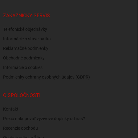
ZÁKAZNÍCKY SERVIS
Telefonické objednávky
Informácie o stave balíka
Reklamačné podmienky
Obchodné podmienky
Informácie o cookies
Podmienky ochrany osobných údajov (GDPR)
O SPOLOČNOSTI
Kontakt
Prečo nakupovať výživové doplnky od nás?
Recenzie obchodu
Osobný odber v Žiline