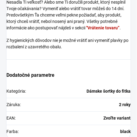
Nesadla Ti veľkosť? Alebo sme Ti doručili produkt, ktorý nesplnil
Tvoje očakávania? Vymeniť alebo vrátiť tovar môžeš do 14 dní.
Predovšetkým Ťa chceme veľmi pekne požiadať, aby produkt,
ktorý chceš vrátiť, nebol nosený ani praný. Všetky potrebné
informácie ako postupovať nájdeš v sekcii
"Vrátenie tovaru”
.
Z hygienických dôvodov nie je možné vrátiť ani vymeniť plavky po
rozbalení z uzavretého obalu.
Dodatočné parametre
Kategória
:
Dámske šortky do fitka
Záruka
:
2 roky
EAN
:
Zvoľte variant
Farba
:
black