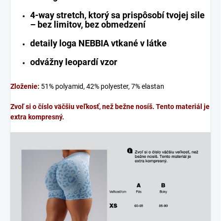
4-way stretch, ktorý sa prispôsobí tvojej sile
– bez limitov, bez obmedzení
detaily loga NEBBIA vtkané v látke
odvážny leopardí vzor
Zloženie:
51% polyamid, 42% polyester, 7% elastan
Zvoľ si o číslo väčšiu veľkosť, než bežne nosíš. Tento materiál je
extra kompresný.