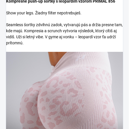
Kompresné push-up šortky s leopardím vzorom PRIMAL 856
Show your legs. Žiadny filter nepotrebuješ.
Seamless šortky zdvihnú zadok, vytvarujú pás a držia presne tam,
kde majú. Kompresia a scrunch vytvoria výsledok, ktorý cítiš aj
vidíš. Uži si letný vibe. V gyme aj vonku – leopardí vzor ťa udrží
prítomnú.