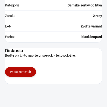
Kategória
:
Dámske šortky do fitka
Záruka
:
2 roky
EAN
:
Zvoľte variant
Farba
:
black leopard
Diskusia
Buďte prvý, kto napíše príspevok k tejto položke.
Pridať komentár