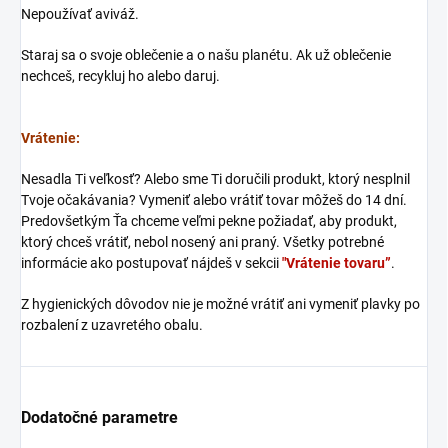
Nepoužívať aviváž.
Staraj sa o svoje oblečenie a o našu planétu. Ak už oblečenie
nechceš, recykluj ho alebo daruj.
Vrátenie:
Nesadla Ti veľkosť? Alebo sme Ti doručili produkt, ktorý nesplnil
Tvoje očakávania? Vymeniť alebo vrátiť tovar môžeš do 14 dní.
Predovšetkým Ťa chceme veľmi pekne požiadať, aby produkt,
ktorý chceš vrátiť, nebol nosený ani praný. Všetky potrebné
informácie ako postupovať nájdeš v sekcii
"Vrátenie tovaru”
.
Z hygienických dôvodov nie je možné vrátiť ani vymeniť plavky po
rozbalení z uzavretého obalu.
Dodatočné parametre