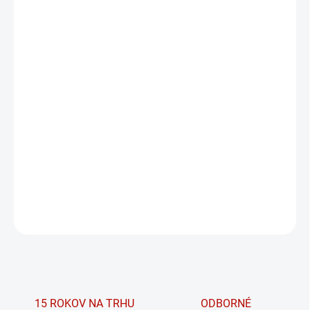
VEĽKOSŤ
MOŽNOSTI DORUČENIA
−
+
PRIDAŤ DO KOŠÍKA
Kompresné push-up šortky 856 s leopardím
vzorom z kolekcie PRIMAL od značky
NEBBIA.
DETAILNÉ INFORMÁCIE
OPÝTAŤ SA
15 ROKOV NA TRHU
ODBORNÉ