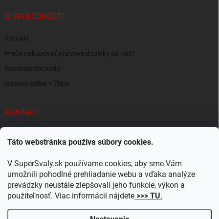
O SPOLOČNOSTI
Kontakt
Prečo nakupovať výživové doplnky od nás?
Recenzie obchodu
Osobný odber v Žiline
KONTAKT
info
@
supersvaly.sk
Táto webstránka používa súbory cookies.
+421 940 719 718
V SuperSvaly.sk používame cookies, aby sme Vám
SuperSvaly.sk - doplnky výživy
umožnili pohodlné prehliadanie webu a vďaka analýze
prevádzky neustále zlepšovali jeho funkcie, výkon a
supersvaly.sk
použiteľnosť. Viac informácií nájdete
>>> TU
.