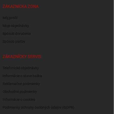
ZÁKAZNÍCKA ZÓNA
Môj profil
Moje objednávky
Spôsob doručenia
Spôsob platby
ZÁKAZNÍCKY SERVIS
Telefonické objednávky
Informácie o stave balíka
Reklamačné podmienky
Obchodné podmienky
Informácie o cookies
Podmienky ochrany osobných údajov (GDPR)