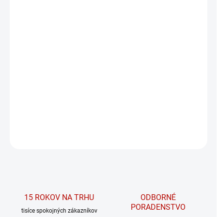
MÔŽEME DORUČIŤ DO:
ZVOĽTE VARIANT
MOŽNOSTI DORUČENIA
−
+
PRIDAŤ DO KOŠÍKA
Extra push-up šortky 857 z kolekcie PRIMAL
od značky NEBBIA.
DETAILNÉ INFORMÁCIE
OPÝTAŤ SA
15 ROKOV NA TRHU
ODBORNÉ
PORADENSTVO
tisíce spokojných zákazníkov