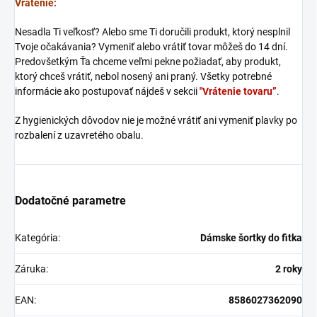
Vrátenie:
Nesadla Ti veľkosť? Alebo sme Ti doručili produkt, ktorý nesplnil
Tvoje očakávania? Vymeniť alebo vrátiť tovar môžeš do 14 dní.
Predovšetkým Ťa chceme veľmi pekne požiadať, aby produkt,
ktorý chceš vrátiť, nebol nosený ani praný. Všetky potrebné
informácie ako postupovať nájdeš v sekcii
"Vrátenie tovaru”
.
Z hygienických dôvodov nie je možné vrátiť ani vymeniť plavky po
rozbalení z uzavretého obalu.
Dodatočné parametre
Kategória
:
Dámske šortky do fitka
Záruka
:
2 roky
EAN
:
8586027362090