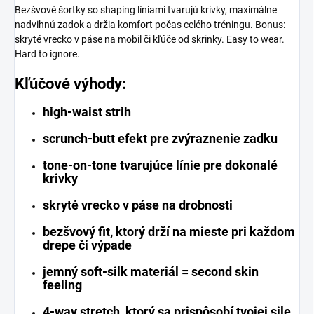
Bezšvové šortky so shaping líniami tvarujú krivky, maximálne
nadvihnú zadok a držia komfort počas celého tréningu. Bonus:
skryté vrecko v páse na mobil či kľúče od skrinky. Easy to wear.
Hard to ignore.
Kľúčové výhody:
high-waist strih
scrunch-butt efekt pre zvýraznenie zadku
tone-on-tone tvarujúce línie pre dokonalé
krivky
skryté vrecko v páse na drobnosti
bezšvový fit, ktorý drží na mieste pri každom
drepe či výpade
jemný soft-silk materiál = second skin
feeling
4-way stretch, ktorý sa prispôsobí tvojej sile