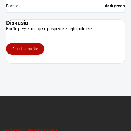
Farba
:
dark green
Diskusia
Buďte prvý, kto napíše príspevok k tejto položke.
Pridať komentár
Z
á
p
ä
t
ODOBERAŤ NEWSLETTER