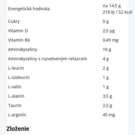
na 14,5 g
Energetická hodnota
218 kJ / 52 kcal
Cukry
0 g
Vitamín D
2,5 µg
Vitamín B6
0,49 mg
Aminokyseliny
10 g
Aminokyseliny s rozvetveným reťazcom
4 g
L-leucín
2 g
L-izoleucín
1 g
L-valín
1 g
L-alanín
3,5 g
Taurín
2,5 g
L-arginín
45 mg
Zloženie