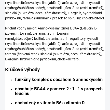
(kyselina citrónová, kyselina jablčná), aróma, regulátor kyslosti
(hydrogénuhličitan sodný), protihrudkujúca látka (oxid kremičitý),
sladidlá (sukralóza, acesulfám draselný), L-arginín, hydrochlorid
pyridoxínu, farbivo (kurkumín), prášok zo spiruliny, cholekalciferol.
Príchuť vodný melón:
Aminokyseliny [zmes BCAA (L-leucín, L-
izoleucín, L-valín), L-alanín, taurín, L-arginín],
(emulgátor: sójový lecitín), L-alanín, taurín, regulátory kyslosti
(kyselina citrónová, kyselina jablčná), aróma, regulátor kyslosti
(hydrogénuhličitan sodný), protihrudkujúca látka (oxid kremičitý),
farbivo (červená repa), sladidlá (sukralóza, acesulfám draselný),
L-arginín, hydrochlorid pyridoxínu, cholekalciferol.
Kľúčové výhody
funkčný komplex s obsahom 6 aminokyselín
obsahuje BCAA v pomere 2 : 1 : 1 v prospech
leucínu
obohatený o vitamín B6 a vitamín D