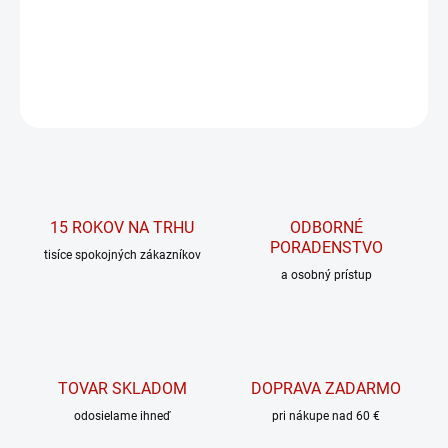
Amino X je zmes aminokyselín obohatená o vitamín D a vitamín B6
DETAILNÉ INFORMÁCIE
OPÝTAŤ SA
15 ROKOV NA TRHU
ODBORNÉ
PORADENSTVO
tisíce spokojných zákazníkov
a osobný prístup
TOVAR SKLADOM
DOPRAVA ZADARMO
odosielame ihneď
pri nákupe nad 60 €