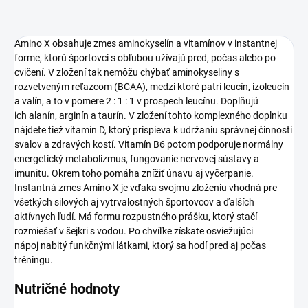
Amino X obsahuje zmes aminokyselín a vitamínov v instantnej
forme, ktorú športovci s obľubou užívajú pred, počas alebo po
cvičení. V zložení tak nemôžu chýbať aminokyseliny s
rozvetveným reťazcom (BCAA), medzi ktoré patrí leucín, izoleucín
a valín, a to v pomere 2 : 1 : 1 v prospech leucínu. Doplňujú
ich alanín, arginín a taurín. V zložení tohto komplexného doplnku
nájdete tiež vitamín D, ktorý prispieva k udržaniu správnej činnosti
svalov a zdravých kostí. Vitamín B6 potom podporuje normálny
energetický metabolizmus, fungovanie nervovej sústavy a
imunitu. Okrem toho pomáha znížiť únavu aj vyčerpanie.
Instantná zmes Amino X je vďaka svojmu zloženiu vhodná pre
všetkých silových aj vytrvalostných športovcov a ďalších
aktívnych ľudí. Má formu rozpustného prášku, ktorý stačí
rozmiešať v šejkri s vodou. Po chvíľke získate osviežujúci
nápoj nabitý funkčnými látkami, ktorý sa hodí pred aj počas
tréningu.
Nutričné hodnoty