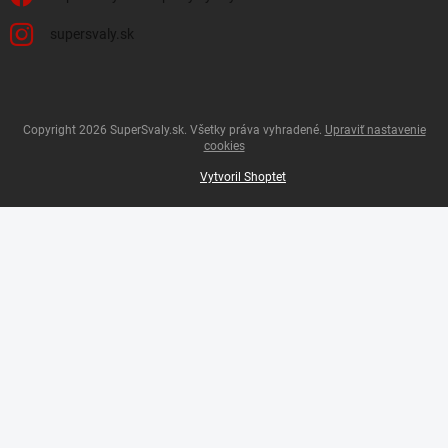
supersvaly.sk
Copyright 2026
SuperSvaly.sk
. Všetky práva vyhradené.
Upraviť nastavenie
cookies
Vytvoril Shoptet