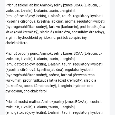
Príchuť zelené jablko:
Aminokyseliny [zmes BCAA (L-leucín, L-
izoleucín, L-valín), L-alanín, taurín, L-arginín],
(emulgátor: sójový lecitín), L-alanín, taurín, regulátory kyslosti
(kyselina citrónová, kyselina jablčná), aróma, regulátor kyslosti
(hydrogénuhličitan sodný), farbivo (kurkumín), protihrudkujúca
látka (oxid kremičitý), sladidlá (sukralóza, acesulfám draselný), L-
arginín, hydrochlorid pyridoxínu, prášok zo spiruliny,
cholekalciferol.
Príchuť ovocný punč:
Aminokyseliny [zmes BCAA (L-leucín, L-
izoleucín, L-valín), L-alanín, taurín, L-arginín],
(emulgátor: sójový lecitín), L-alanín, taurín, regulátory kyslosti
(kyselina citrónová, kyselina jablčná), regulátor kyslosti
(hydrogénuhličitan sodný), aróma, farbivá (červená repa,
kurkumín), protihrudkujúca látka (oxid kremičitý), sladidlá
(sukralóza, acesulfám draselný), L-arginín, hydrochlorid
pyridoxínu, cholekalciferol.
Príchuť modrá malina:
Aminokyseliny [zmes BCAA (L-leucín, L-
izoleucín, L-valín), L-alanín, taurín, L-arginín],
(emulgátor: sójový lecitín), L-alanín, taurín, regulátory kyslosti