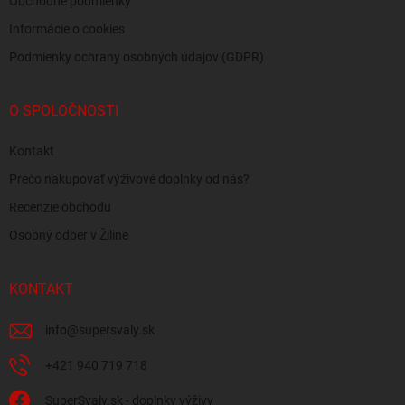
Obchodné podmienky
Informácie o cookies
Podmienky ochrany osobných údajov (GDPR)
O SPOLOČNOSTI
Kontakt
Prečo nakupovať výživové doplnky od nás?
Recenzie obchodu
Osobný odber v Žiline
KONTAKT
info
@
supersvaly.sk
+421 940 719 718
SuperSvaly.sk - doplnky výživy