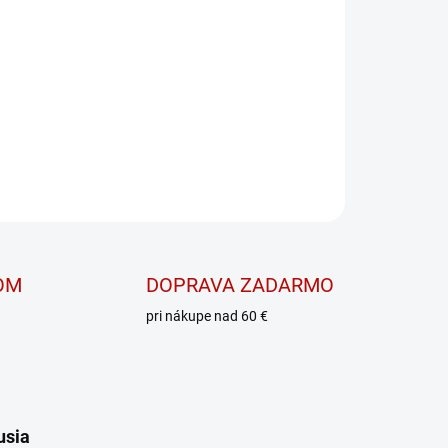
 silu, regeneráciu a rýchly rast svalovej hmoty
OPÝTAŤ SA
OM
DOPRAVA ZADARMO
pri nákupe nad 60 €
usia