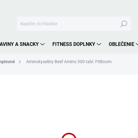
Hľadať
AVINY A SNACKY
FITNESS DOPLNKY
OBLEČENIE
mplexné
Aminokyseliny Beef Amino 300 tabl. FitBoom
nia
ZNAČKA:
FITBOOM
13 €
Jednotková
SKLADOM
cena:
MÔŽEME DORUČIŤ DO:
10.8.2
−
+