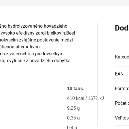
ného hydrolyzovaného hovädzieho
Dod
vysoko efektívny zdroj bielkovín.Beef
okyselín zvláštne postavenie medzi
úbenou alternatívou
ch z vaječného a predovšetkým
Kategó
zajú výlučne z hovädzieho dobytka.
EAN
:
Forma
10 tabs.
410 kcal / 1672 kJ
Počet 
9,25 g
Veľkos
0,35 g
0,4 g