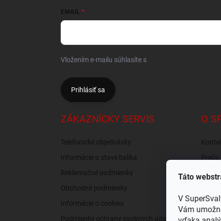
EMAIL
Vložením e-mailu súhlasíte s
podmienkami ochrany 
Prihlásiť sa
ZÁKAZNÍCKY SERVIS
O S
Telefonické objednávky
Konta
Informácie o stave balíka
Prečo 
nás?
Reklamačné podmienky
Táto webstr
Recen
Obchodné podmienky
Osobný
V SuperSval
Informácie o cookies
Vám umožnil
Podmienky ochrany osobných údajov
vďaka analý