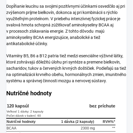
Dopĺňanie leucínu sa svojimi pozitívnymi účinkami osvedčilo aj pri
zvýšenom príjme bielkovín, dokonca aj pri kombinácii s rýchlo
využiteľným proteínom. V priebehu intenzívnej fyzickej práce je
svalová hmota schopná zúžitkovať aminokyseliny BCAA aj
v procesoch získavania energie. Z tohto dôvodu majú
aminokyseliny BCAA energizujúce, anabolické a tiež
antikatabolické účinky.
Vitamíny B5, B6 a B12 patria tiež medzi esenciálne výživné látky,
ktoré zohrávajú dôležitú úlohu pri syntéze a premene bielkovín,
sacharidov, tukov a červených krvných doštičiek. Podieľajú sa tiež
na optimalizácii krvného obehu, hormonálnych zmien, imunitného
systému a správnej činnosti mozgu a nervovej sústavy.
Nutričné hodnoty
120 kapsúl
bez príchute
Veľkosť 1 dávky: 2 kapsuly
Počet dávok v balení: 60
Nutričné hodnoty
1 dávka (2 kapsuly)
RVH%*
BCAA
2300 mg
**