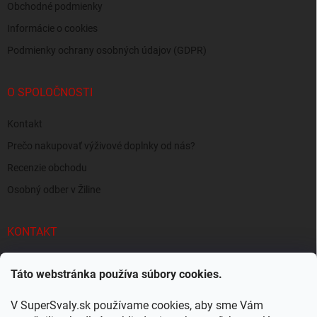
Obchodné podmienky
Informácie o cookies
Podmienky ochrany osobných údajov (GDPR)
O SPOLOČNOSTI
Kontakt
Prečo nakupovať výživové doplnky od nás?
Recenzie obchodu
Osobný odber v Žiline
KONTAKT
info
@
supersvaly.sk
Táto webstránka používa súbory cookies.
+421 940 719 718
V SuperSvaly.sk používame cookies, aby sme Vám