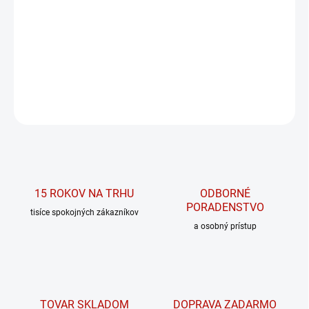
Najdôležitejšie esenciálne aminokyseliny BCAA pre budovanie
svalovej hmoty. Tentokrát praktické balenie v blistroch!
DETAILNÉ INFORMÁCIE
OPÝTAŤ SA
15 ROKOV NA TRHU
ODBORNÉ
PORADENSTVO
tisíce spokojných zákazníkov
a osobný prístup
TOVAR SKLADOM
DOPRAVA ZADARMO