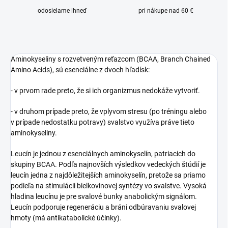
odosielame ihneď
pri nákupe nad 60 €
Aminokyseliny s rozvetveným reťazcom (BCAA, Branch Chained
Amino Acids), sú esenciálne z dvoch hľadísk:
- v prvom rade preto, že si ich organizmus nedokáže vytvoriť.
- v druhom prípade preto, že vplyvom stresu (po tréningu alebo
v prípade nedostatku potravy) svalstvo využíva práve tieto
aminokyseliny.
Leucín je jednou z esenciálnych aminokyselín, patriacich do
skupiny BCAA. Podľa najnovších výsledkov vedeckých štúdií je
leucín jedna z najdôležitejších aminokyselín, pretože sa priamo
podieľa na stimulácii bielkovinovej syntézy vo svalstve. Vysoká
hladina leucínu je pre svalové bunky anabolickým signálom.
Leucín podporuje regeneráciu a bráni odbúravaniu svalovej
hmoty (má antikatabolické účinky).