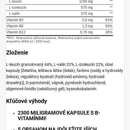
L-leucín
1150 mg
**
L-izoleucín
575 mg
**
L-valín
575 mg
**
Vitamín B5
5,6 mg
93%
Vitamín B6
1,3 mg
93%
Vitamín B12
0,70 mg
28%
*RVH - Referenčná výživová hodnota. Referenčný príjem priemerného
dospelého (8400 kJ / 2000 kcal)
Zloženie
L-leucín granulovaný 44%, L-valín 22%, L-izoleucín 22%, obal
kapsuly [želatína, leštiaca látka (šelak), farbivo (oxidy a hydroxidy
železa), regulátory kyslosti (hydroxid amónny, hydroxid
draselný)], D-pantotenát, vápnik, pyridoxín hydrochlorid,
objemové činidlo (celulózový gél), kyanokobalamín.
Kľúčové výhody
2300 MILIGRAMOVÉ KAPSULE S B-
VITAMÍNMI!
S OBSAHOM NAJDÔLEŽITEJŠÍCH