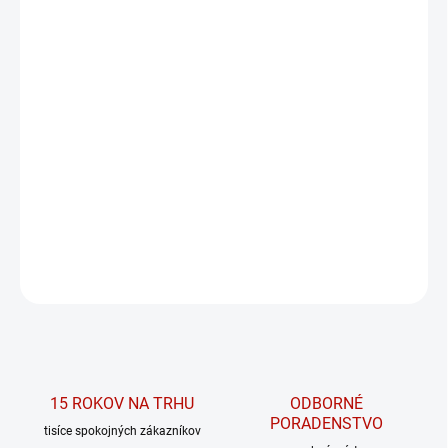
PRÍCHUŤ
MÔŽEME DORUČIŤ DO:
ZVOĽTE VARIANT
MOŽNOSTI DORUČENIA
−
+
PRIDAŤ DO KOŠÍKA
Prvotriedny RTD aminokyselinový nápoj
DETAILNÉ INFORMÁCIE
OPÝTAŤ SA
15 ROKOV NA TRHU
ODBORNÉ
PORADENSTVO
tisíce spokojných zákazníkov