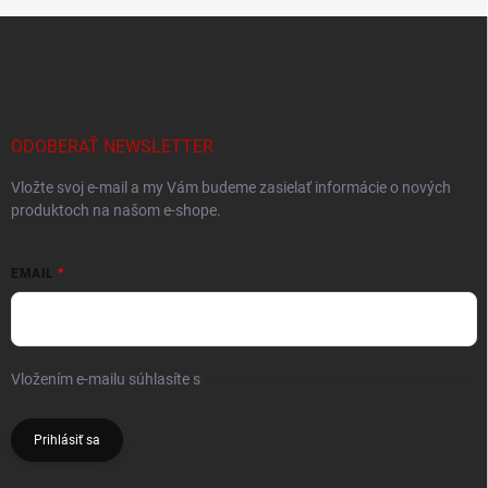
Z
á
p
ä
t
i
ODOBERAŤ NEWSLETTER
e
Vložte svoj e-mail a my Vám budeme zasielať informácie o nových
produktoch na našom e-shope.
EMAIL
Vložením e-mailu súhlasíte s
podmienkami ochrany osobných údajov
Prihlásiť sa