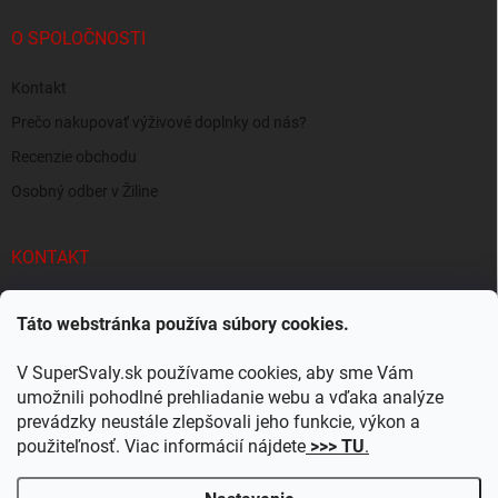
O SPOLOČNOSTI
Kontakt
Prečo nakupovať výživové doplnky od nás?
Recenzie obchodu
Osobný odber v Žiline
KONTAKT
info
@
supersvaly.sk
Táto webstránka používa súbory cookies.
+421 940 719 718
V SuperSvaly.sk používame cookies, aby sme Vám
SuperSvaly.sk - doplnky výživy
umožnili pohodlné prehliadanie webu a vďaka analýze
prevádzky neustále zlepšovali jeho funkcie, výkon a
supersvaly.sk
použiteľnosť. Viac informácií nájdete
>>> TU
.