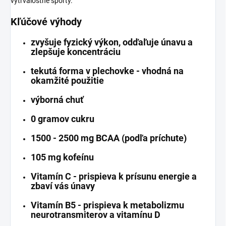
vytrvalostné športy.
Kľúčové výhody
zvyšuje fyzický výkon, odďaľuje únavu a
zlepšuje koncentráciu
tekutá forma v plechovke - vhodná na
okamžité použitie
výborná chuť
0 gramov cukru
1500 - 2500 mg BCAA (podľa príchute)
105 mg kofeínu
Vitamín C - prispieva k prísunu energie a
zbaví vás únavy
Vitamín B5 - prispieva k metabolizmu
neurotransmiterov a vitamínu D