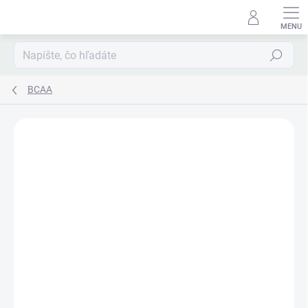
Prejsť
na
obsah
Hľadať
BCAA
Podrobnosti hodnotenia
Neohodnotené
ZNAČKA:
PROBRANDS
TIP