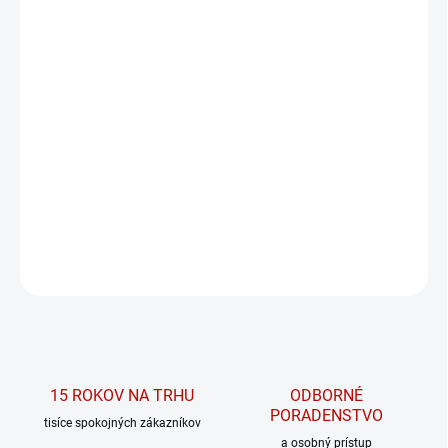
PRÍCHUŤ
MÔŽEME DORUČIŤ DO:
ZVOĽTE VARIANT
MOŽNOSTI DORUČENIA
−
+
PRIDAŤ DO KOŠÍKA
Prvotriedny RTD aminokyselinový nápoj
DETAILNÉ INFORMÁCIE
OPÝTAŤ SA
15 ROKOV NA TRHU
ODBORNÉ
PORADENSTVO
tisíce spokojných zákazníkov
a osobný prístup