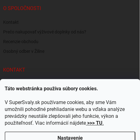
O SPOLOČNOSTI
Kontakt
Prečo nakupovať výživové doplnky od nás?
Recenzie obchodu
Osobný odber v Žiline
KONTAKT
info
@
supersvaly.sk
Táto webstránka používa súbory cookies.
+421 940 719 718
V SuperSvaly.sk používame cookies, aby sme Vám
SuperSvaly.sk - doplnky výživy
umožnili pohodlné prehliadanie webu a vďaka analýze
prevádzky neustále zlepšovali jeho funkcie, výkon a
supersvaly.sk
použiteľnosť. Viac informácií nájdete
>>> TU
.
Nastavenie