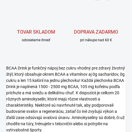
TOVAR SKLADOM
DOPRAVA ZADARMO
odosielame ihneď
pri nákupe nad 60 €
BCAA Drink je funkčný nápoj bez cukru vhodný pre zdravý životný
štýl, ktorý obsahuje okrem BCAA a vitamínov aj 0g sacharidov, 0g
cukru a len 15 kalórií na jednu plechovku! Každá plechovka BCAA
Drink je naplnená 1500 - 2500 mg BCAA, 105 mg kofeínu podľa
príchute a má sviežu a delikátnu chuť. K dispozícii je celkom 20
rôznych aminokyselín, ktoré majú rôzne vlastnosti a
charakteristiky. Niektoré sú navrhnuté tak, aby podporovali
budovanie svalov a regeneráciu, zatiaľ čo iné zvyšujú výkon a
ďalší zase odsúvajú svalovú únavu. Aminokyseliny sú dobré, či už
chodíte na túry, trénujete v telocvični alebo si potrpíte na
vytrvalostné športy.