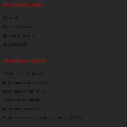
ZÁKAZNÍCKA ZÓNA
Môj profil
Moje objednávky
Spôsob doručenia
Spôsob platby
ZÁKAZNÍCKY SERVIS
Telefonické objednávky
Informácie o stave balíka
Reklamačné podmienky
Obchodné podmienky
Informácie o cookies
Podmienky ochrany osobných údajov (GDPR)