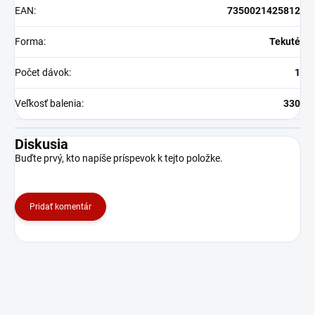
EAN
:
7350021425812
Forma
:
Tekuté
Počet dávok
:
1
Veľkosť balenia
:
330
Diskusia
Buďte prvý, kto napíše príspevok k tejto položke.
Pridať komentár