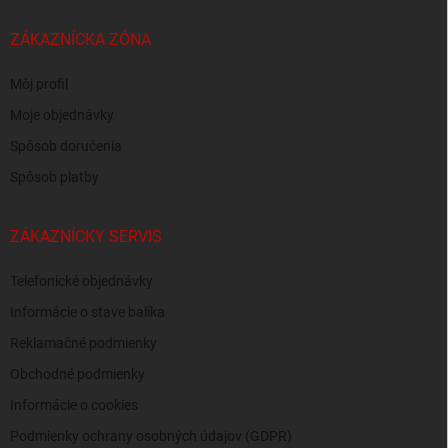
ZÁKAZNÍCKA ZÓNA
Môj profil
Moje objednávky
Spôsob doručenia
Spôsob platby
ZÁKAZNÍCKY SERVIS
Telefonické objednávky
Informácie o stave balíka
Reklamačné podmienky
Obchodné podmienky
Informácie o cookies
Podmienky ochrany osobných údajov (GDPR)