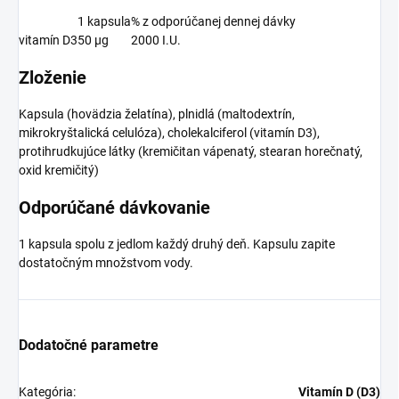
1 kapsula
% z odporúčanej dennej dávky
vitamín D3
50 µg
2000 I.U.
Zloženie
Kapsula (hovädzia želatína), plnidlá (maltodextrín,
mikrokryštalická celulóza), cholekalciferol (vitamín D3),
protihrudkujúce látky (kremičitan vápenatý, stearan horečnatý,
oxid kremičitý)
Odporúčané dávkovanie
1 kapsula spolu z jedlom každý druhý deň. Kapsulu zapite
dostatočným množstvom vody.
Dodatočné parametre
Kategória
:
Vitamín D (D3)