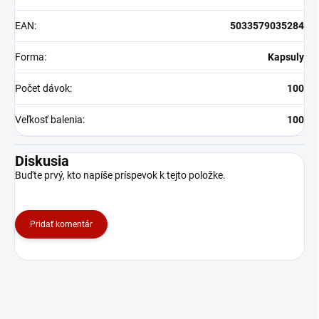
EAN
:
5033579035284
Forma
:
Kapsuly
Počet dávok
:
100
Veľkosť balenia
:
100
Diskusia
Buďte prvý, kto napíše príspevok k tejto položke.
Pridať komentár