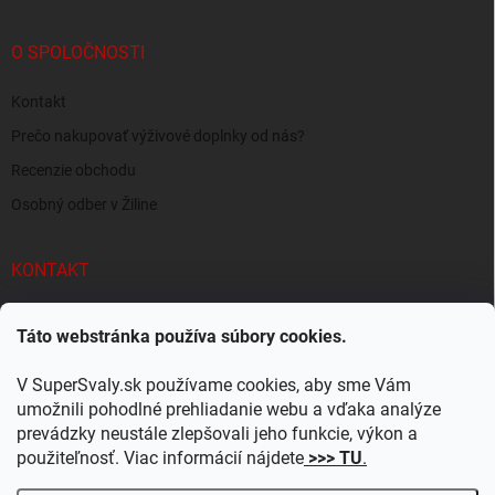
O SPOLOČNOSTI
Kontakt
Prečo nakupovať výživové doplnky od nás?
Recenzie obchodu
Osobný odber v Žiline
KONTAKT
info
@
supersvaly.sk
Táto webstránka používa súbory cookies.
+421 940 719 718
V SuperSvaly.sk používame cookies, aby sme Vám
SuperSvaly.sk - doplnky výživy
umožnili pohodlné prehliadanie webu a vďaka analýze
prevádzky neustále zlepšovali jeho funkcie, výkon a
supersvaly.sk
použiteľnosť. Viac informácií nájdete
>>> TU
.