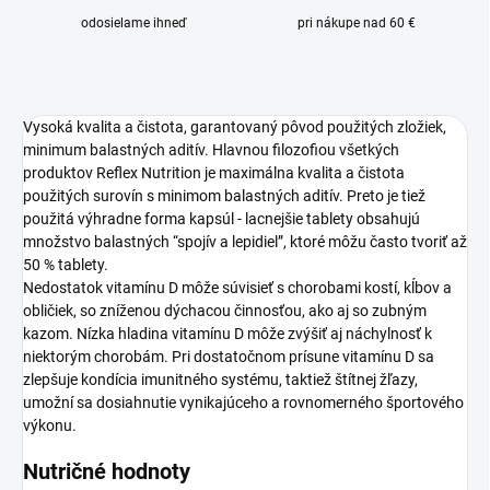
odosielame ihneď
pri nákupe nad 60 €
Vysoká kvalita a čistota, garantovaný pôvod použitých zložiek,
minimum balastných aditív. Hlavnou filozofiou všetkých
produktov Reflex Nutrition je maximálna kvalita a čistota
použitých surovín s minimom balastných aditív. Preto je tiež
použitá výhradne forma kapsúl - lacnejšie tablety obsahujú
množstvo balastných “spojív a lepidiel”, ktoré môžu často tvoriť až
50 % tablety.
Nedostatok vitamínu D môže súvisieť s chorobami kostí, kĺbov a
obličiek, so zníženou dýchacou činnosťou, ako aj so zubným
kazom. Nízka hladina vitamínu D môže zvýšiť aj náchylnosť k
niektorým chorobám. Pri dostatočnom prísune vitamínu D sa
zlepšuje kondícia imunitného systému, taktiež štítnej žľazy,
umožní sa dosiahnutie vynikajúceho a rovnomerného športového
výkonu.
Nutričné hodnoty