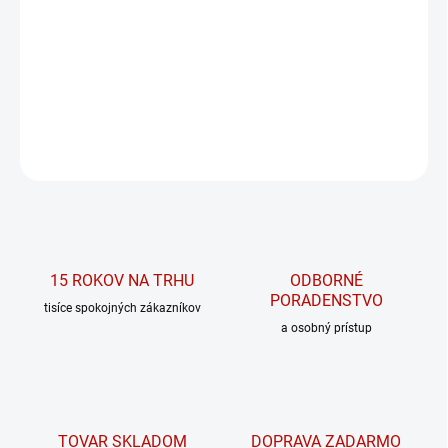
Vitamín D3 prispieva k normálnej funkcii svalového aparátu a
imunitného systému
DETAILNÉ INFORMÁCIE
OPÝTAŤ SA
15 ROKOV NA TRHU
ODBORNÉ
PORADENSTVO
tisíce spokojných zákazníkov
a osobný prístup
TOVAR SKLADOM
DOPRAVA ZADARMO