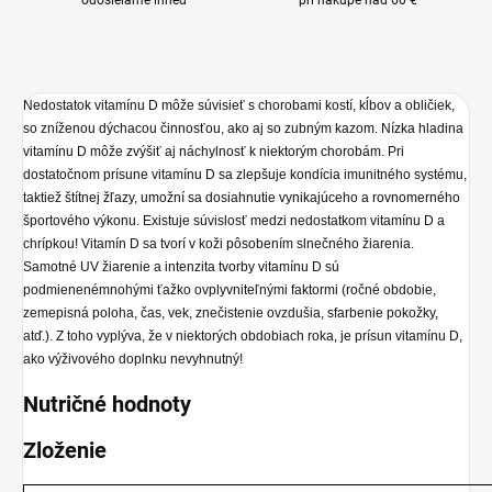
odosielame ihneď
pri nákupe nad 60 €
Nedostatok vitamínu D môže súvisieť s chorobami kostí, kĺbov a obličiek,
so zníženou dýchacou činnosťou, ako aj so zubným kazom. Nízka hladina
vitamínu D môže zvýšiť aj náchylnosť k niektorým chorobám. Pri
dostatočnom prísune vitamínu D sa zlepšuje kondícia imunitného systému,
taktiež štítnej žľazy, umožní sa dosiahnutie vynikajúceho a rovnomerného
športového výkonu. Existuje súvislosť medzi nedostatkom vitamínu D a
chrípkou! Vitamín D sa tvorí v koži pôsobením slnečného žiarenia.
Samotné UV žiarenie a intenzita tvorby vitamínu D sú
podmienenémnohými ťažko ovplyvniteľnými faktormi (ročné obdobie,
zemepisná poloha, čas, vek, znečistenie ovzdušia, sfarbenie pokožky,
atď.). Z toho vyplýva, že v niektorých obdobiach roka, je prísun vitamínu D,
ako výživového doplnku nevyhnutný!
Nutričné hodnoty
Zloženie