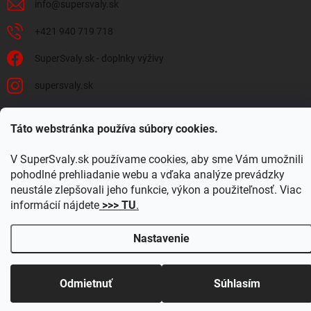
info
@
supersvaly.sk
+421 940 719 718
SuperSvaly.sk - doplnky výživy
supersvaly.sk
Táto webstránka používa súbory cookies.
Copyright 2026
SuperSvaly.sk
. Všetky práva vyhradené.
Upraviť nastavenie
V SuperSvaly.sk používame cookies, aby sme Vám umožnili
cookies
pohodlné prehliadanie webu a vďaka analýze prevádzky
Vytvoril Shoptet
neustále zlepšovali jeho funkcie, výkon a použiteľnosť. Viac
informácií nájdete
>>> TU
.
Nastavenie
Odmietnuť
Súhlasím