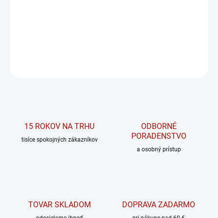
Výnimočne dôležitý vitamín.
DETAILNÉ INFORMÁCIE
OPÝTAŤ SA
15 ROKOV NA TRHU
ODBORNÉ
PORADENSTVO
tisíce spokojných zákazníkov
a osobný prístup
TOVAR SKLADOM
DOPRAVA ZADARMO