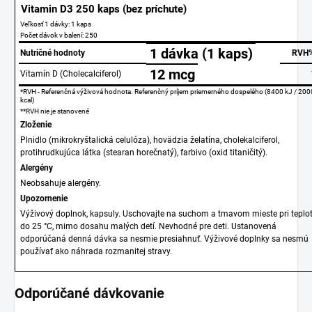
Vitamin D3 250 kaps (bez príchute)
Veľkosť 1 dávky: 1 kaps
Počet dávok v balení: 250
1 dávka
(1 kaps)
Nutričné hodnoty
RVH
12
mcg
Vitamín D (Cholecalciferol)
*RVH - Referenčná výživová hodnota. Referenčný príjem priemerného dospelého (8400 kJ / 200
kcal)
**RVH nie je stanovené
Zloženie
Plnidlo (mikrokryštalická celulóza), hovädzia želatína, cholekalciferol,
protihrudkujúca látka (stearan horečnatý), farbivo (oxid titaničitý).
Alergény
Neobsahuje alergény.
Upozornenie
Výživový doplnok, kapsuly. Uschovajte na suchom a tmavom mieste pri teplo
do 25 °C, mimo dosahu malých detí. Nevhodné pre deti. Ustanovená
odporúčaná denná dávka sa nesmie presiahnuť. Výživové doplnky sa nesmú
používať ako náhrada rozmanitej stravy.
Odporúčané dávkovanie