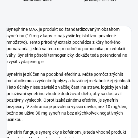
odosielame ihneď
pri nákupe nad 60 €
Synephrine MAX je produkt so štandardizovaným obsahom
synefrinu (10 mg v kaps. = najvyššie legislatívou povolené
množstvo). Tento prírodný extrakt pochádza z kôry horkého
pomaranča, jedná sa teda o prírodného pomocníka pri redukcii
váhy. Synefrin pôsobí termogenicky, dokáže teda potencionálne
zvýšit výdaj energie.
Synefrin je zlúčenina podobná efedrinu. Môže pomôct zrýchlit
metabolismus zvýšením lipolýzy a bazálnej metabolickej rýchlosti.
Tieto účinky niesu závislé z väčšej časti na strave, logicky je však
pri užívaní synefrinu vhodné dodržovat diétu, aby sa dostavil
pozitívny výsledok. Oproti zakázánému efedrinu je synefrin
bezpečný. V zahraničí je povolená vyššia dávka, než 10 mg/deň,
bežne sa užíva 30 mg synefrinu bez akýchkoľvek negativných
účinkou.
Synefrin funguje synergicky s kofeinom, je teda vhodné produkt