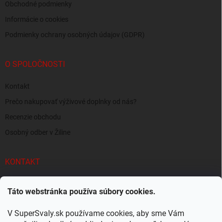
Obchodné podmienky
Informácie o cookies
Podmienky ochrany osobných údajov (GDPR)
O SPOLOČNOSTI
Kontakt
Prečo nakupovať výživové doplnky od nás?
Recenzie obchodu
Osobný odber v Žiline
KONTAKT
info
@
supersvaly.sk
Táto webstránka používa súbory cookies.
+421 940 719 718
V SuperSvaly.sk používame cookies, aby sme Vám