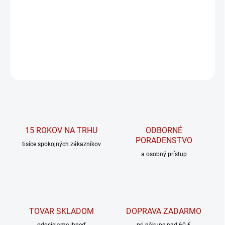
Najpoužívanější legálny doplnok na zníženie hmotnosti!
DETAILNÉ INFORMÁCIE
OPÝTAŤ SA
15 ROKOV NA TRHU
ODBORNÉ
PORADENSTVO
tisíce spokojných zákazníkov
a osobný prístup
TOVAR SKLADOM
DOPRAVA ZADARMO