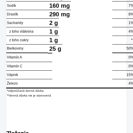
160
mg
Sodík
7
290
mg
Draslík
8
2
g
Sacharidy
1
1
g
z toho vláknina
4
1
g
z toho cukry
*
25
g
Bielkoviny
50
Vitamín A
0
Vitamín C
0
Vápnik
15
Železo
4
*odporúčaná denná dávka
**denná dávka nie je stanovená