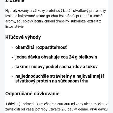
Zloženie
Hydrolyzovaný sŕvátkový proteínový izolát, sŕvátkový proteínový
izolát, alkalizované kakao (príchuť čokoláda), prírodné a umelé
arómy, soľ, sójový lecitín, chlorid draselný, sukralóza, extrakt z
listov stévie.
Kľúčové výhody
okamžitá rozpustiteľnosť
jedna dávka obsahuje cca 24 g bielkovín
takmer nulový podiel sacharidov a tukov
najjednoduchšie stráviteľný a najkvalitnejší
sŕvátkový proteín na súčasnom trhu
Odporúčané dávkovanie
1 dávku (1 odmerku) zmiešajte s 200-300 ml vody alebo mlieka. V
závislosti od vašej potreby užívajte 2-3 dávky denne. Prvú dávku