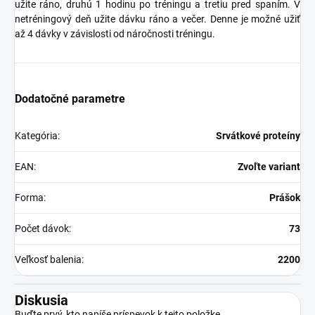
užite ráno, druhú 1 hodinu po tréningu a tretiu pred spaním. V
netréningový deň užite dávku ráno a večer. Denne je možné užiť
až 4 dávky v závislosti od náročnosti tréningu.
Dodatočné parametre
Kategória
:
Srvátkové proteíny
EAN
:
Zvoľte variant
Forma
:
Prášok
Počet dávok
:
73
Veľkosť balenia
:
2200
Diskusia
Buďte prvý, kto napíše príspevok k tejto položke.