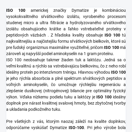
ISO 100
americkej značky Dymatize je kombináciou
vysokokvalitného sŕvátkového izolátu, vyrobeného procesom
studenej micro a ultra filtrácie a hydrolyzovaného sŕvátkového
izolátu obsahujúceho krátke a ľahko vstrebateľné proteíny v
peptidových väzbách . Z hľadiska kvality obsahuje
ISO 100
tú
najkvalitnejšiu a najčistejšiu formu sŕvátkových bielkovín, ktoré sú
pre ľudský organizmus maximálne využiteľné, pričom
ISO 100
má
zároveň aj najvyšší podiel aminokyselín na 1 gram proteínu.
ISO 100 neobsahuje takmer žiaden tuk a laktózu. Jedná sa o
veľmi kvalitnú a rýchlo sa vstrebávajúcu bielkovinu, čo z neho robí
ideálny proteín po intenzívnom trénigu. Hlavnou výhodou
ISO 100
je jeho rýchla absorbcia a plné spektrum sŕvátkových peptidov a
voľných aminokyselín, čo umožnuje rýchlejšiu regeneráciu a
zlepšenie dusíkovej (nitrogénovej) bilancie pre optimálny fyzický
výkon. Vďaka nízkemu podielu tuku a laktózy je
ISO 100
ideálny
doplnok pre nárast kvalitnej svalovej hmoty, bez zbytočnej tvorby
a ukladania podkožného tuku.
Pre všetkých z vás, ktorým naozaj záleží na kvalite doplnkov,
odporúčame vyskúšať Dymatize
ISO-100
. Pri jeho výrobe bola