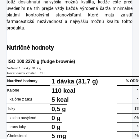
totiž dosiahnutá najvyššia možná kvalita, keďže ešte pred
uvedením na trh prejde vždy každá výrobená šarža minimálne
piatimi kontrolnými stanovišťami, ktoré majú zaistiť
farmaceutickú nezávadnosť a najvyššiu možnú kvalitu tohto
produktu.
Nutričné hodnoty
ISO 100 2270 g (fudge brownie)
Veľkosť 1 dávky: 31,7 g
Počet dávok v balení: 71+
1 dávka
(31,7 g)
Nutričné hodnoty
% ODD
110
kcal
Kalórie
*
5
kcal
kalórie z tuku
*
0,5
g
Tuky
1
0
g
z toho nasýtené
0
0
g
trans tuky
*
5
mg
Cholesterol
2