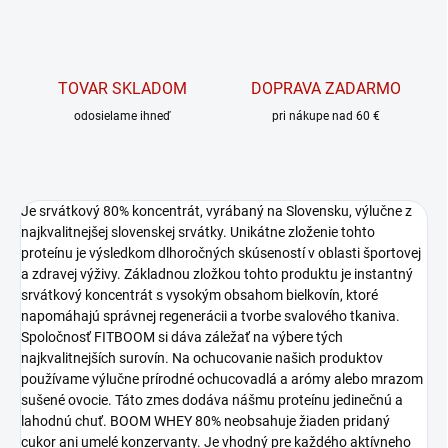
TOVAR SKLADOM
DOPRAVA ZADARMO
odosielame ihneď
pri nákupe nad 60 €
Je srvátkový 80% koncentrát, vyrábaný na Slovensku, výlučne z
najkvalitnejšej slovenskej srvátky. Unikátne zloženie tohto
proteínu je výsledkom dlhoročných skúseností v oblasti športovej
a zdravej výživy. Základnou zložkou tohto produktu je instantný
srvátkový koncentrát s vysokým obsahom bielkovín, ktoré
napomáhajú správnej regenerácii a tvorbe svalového tkaniva.
Spoločnosť FITBOOM si dáva záležať na výbere tých
najkvalitnejších surovín. Na ochucovanie našich produktov
používame výlučne prírodné ochucovadlá a arómy alebo mrazom
sušené ovocie. Táto zmes dodáva nášmu proteínu jedinečnú a
lahodnú chuť. BOOM WHEY 80% neobsahuje žiaden pridaný
cukor ani umelé konzervanty. Je vhodný pre každého aktívneho