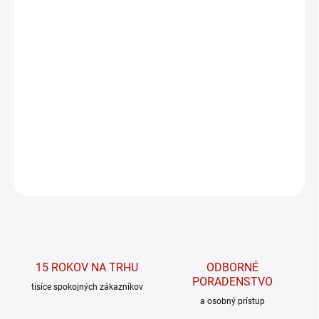
MÔŽEME DORUČIŤ DO:
ZVOĽTE VARIANT
MOŽNOSTI DORUČENIA
−
+
PRIDAŤ DO KOŠÍKA
Srvátkový 80 % koncentrát
DETAILNÉ INFORMÁCIE
OPÝTAŤ SA
15 ROKOV NA TRHU
ODBORNÉ
PORADENSTVO
tisíce spokojných zákazníkov
a osobný prístup