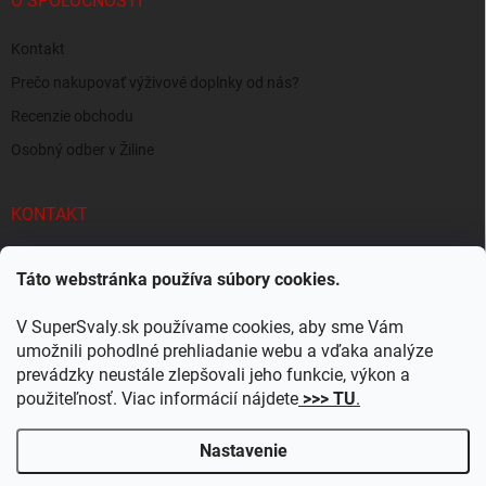
O SPOLOČNOSTI
Kontakt
Prečo nakupovať výživové doplnky od nás?
Recenzie obchodu
Osobný odber v Žiline
KONTAKT
info
@
supersvaly.sk
Táto webstránka používa súbory cookies.
+421 940 719 718
V SuperSvaly.sk používame cookies, aby sme Vám
SuperSvaly.sk - doplnky výživy
umožnili pohodlné prehliadanie webu a vďaka analýze
prevádzky neustále zlepšovali jeho funkcie, výkon a
supersvaly.sk
použiteľnosť. Viac informácií nájdete
>>> TU
.
Nastavenie