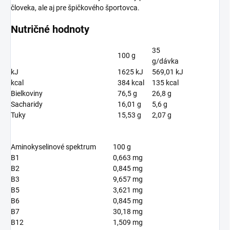
človeka, ale aj pre špičkového športovca.
Nutričné hodnoty
35
100 g
g/dávka
kJ
1625 kJ
569,01 kJ
kcal
384 kcal
135 kcal
Bielkoviny
76,5 g
26,8 g
Sacharidy
16,01 g
5,6 g
Tuky
15,53 g
2,07 g
Aminokyselinové spektrum
100 g
B1
0,663 mg
B2
0,845 mg
B3
9,657 mg
B5
3,621 mg
B6
0,845 mg
B7
30,18 mg
B12
1,509 mg