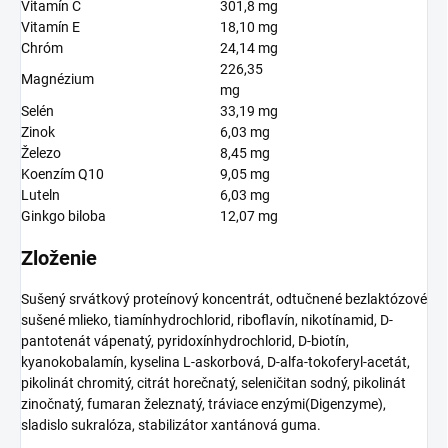
Vitamín C
301,8 mg
Vitamín E
18,10 mg
Chróm
24,14 mg
226,35
Magnézium
mg
Selén
33,19 mg
Zinok
6,03 mg
Železo
8,45 mg
Koenzím Q10
9,05 mg
Luteln
6,03 mg
Ginkgo biloba
12,07 mg
Zloženie
Sušený srvátkový proteínový koncentrát, odtučnené bezlaktózové
sušené mlieko, tiamínhydrochlorid, riboflavín, nikotínamid, D-
pantotenát vápenatý, pyridoxínhydrochlorid, D-biotín,
kyanokobalamín, kyselina L-askorbová, D-alfa-tokoferyl-acetát,
pikolinát chromitý, citrát horečnatý, seleničitan sodný, pikolinát
zinočnatý, fumaran železnatý, tráviace enzými(Digenzyme),
sladislo sukralóza, stabilizátor xantánová guma.