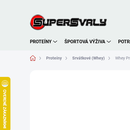
Prejsť
na
obsah
PROTEÍNY
ŠPORTOVÁ VÝŽIVA
POTR
Domov
Proteíny
Srvátkové (Whey)
Whey Pr
Neohodnotené
Podrobnosti hodnote
TIP