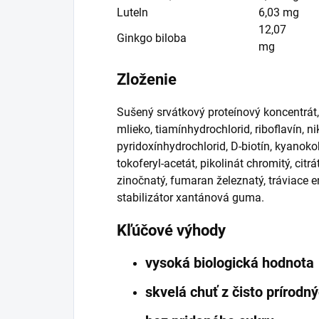
Luteln
6,03 mg
12,07
Ginkgo biloba
mg
Zloženie
Sušený srvátkový proteínový koncentrát
mlieko, tiamínhydrochlorid, riboflavín, 
pyridoxínhydrochlorid, D-biotín, kyanoko
tokoferyl-acetát, pikolinát chromitý, citr
zinočnatý, fumaran železnatý, tráviace 
stabilizátor xantánová guma.
Kľúčové výhody
vysoká biologická hodnota
skvelá chuť z čisto prírodn