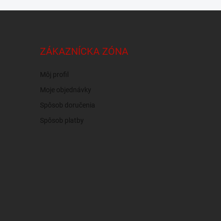
ZÁKAZNÍCKA ZÓNA
Môj profil
Moje objednávky
Spôsob doručenia
Spôsob platby