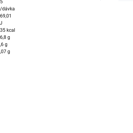
5
/dávka
69,01
J
35 kcal
6,8 g
,6 g
,07 g