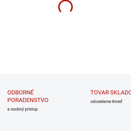
MÔŽEME DORUČIŤ DO:
ZVOĽT
−
+
Srvátkový 80 % koncentrát
DETAILNÉ INFORMÁCIE
ODBORNÉ
TOVAR SKLAD
PORADENSTVO
odosielame ihneď
a osobný prístup